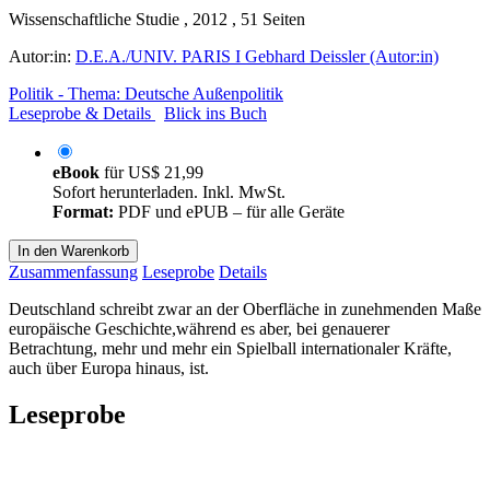
Wissenschaftliche Studie , 2012 , 51 Seiten
Autor:in:
D.E.A./UNIV. PARIS I Gebhard Deissler (Autor:in)
Politik - Thema: Deutsche Außenpolitik
Leseprobe & Details
Blick ins Buch
eBook
für
US$ 21,99
Sofort herunterladen. Inkl. MwSt.
Format:
PDF und ePUB – für alle Geräte
In den Warenkorb
Zusammenfassung
Leseprobe
Details
Deutschland schreibt zwar an der Oberfläche in zunehmenden Maße
europäische Geschichte,während es aber, bei genauerer
Betrachtung, mehr und mehr ein Spielball internationaler Kräfte,
auch über Europa hinaus, ist.
Leseprobe