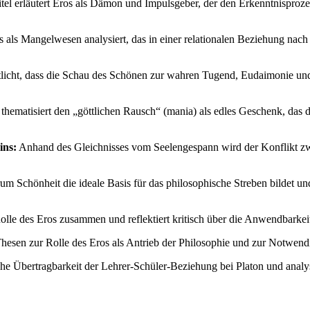
el erläutert Eros als Dämon und Impulsgeber, der den Erkenntnisprozes
 als Mangelwesen analysiert, das in einer relationalen Beziehung na
licht, dass die Schau des Schönen zur wahren Tugend, Eudaimonie und U
thematisiert den „göttlichen Rausch“ (mania) als edles Geschenk, das 
ins:
Anhand des Gleichnisses vom Seelengespann wird der Konflikt zwi
um Schönheit die ideale Basis für das philosophische Streben bildet 
 Rolle des Eros zusammen und reflektiert kritisch über die Anwendbark
hesen zur Rolle des Eros als Antrieb der Philosophie und zur Notwendig
liche Übertragbarkeit der Lehrer-Schüler-Beziehung bei Platon und anal