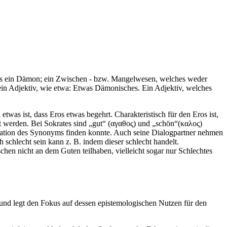
s als ein Dämon; ein Zwischen - bzw. Mangelwesen, welches weder
n ein Adjektiv, wie etwa: Etwas Dämonisches. Ein Adjektiv, welches
etwas ist, dass Eros etwas begehrt. Charakteristisch für den Eros ist,
t werden. Bei Sokrates sind „gut“ (αγαθος) und „schön“(καλος)
timation des Synonyms finden konnte. Auch seine Dialogpartner nehmen
schlecht sein kann z. B. indem dieser schlecht handelt.
en nicht an dem Guten teilhaben, vielleicht sogar nur Schlechtes
und legt den Fokus auf dessen epistemologischen Nutzen für den