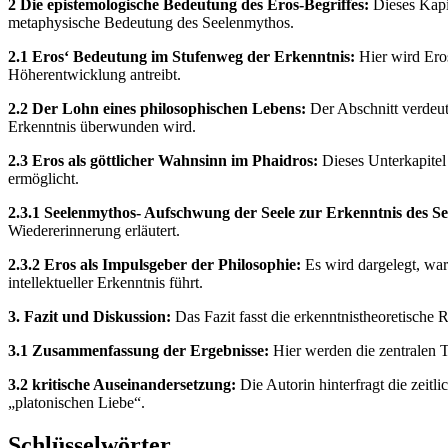
2 Die epistemologische Bedeutung des Eros-Begriffes:
Dieses Kapit
metaphysische Bedeutung des Seelenmythos.
2.1 Eros‘ Bedeutung im Stufenweg der Erkenntnis:
Hier wird Eros
Höherentwicklung antreibt.
2.2 Der Lohn eines philosophischen Lebens:
Der Abschnitt verdeut
Erkenntnis überwunden wird.
2.3 Eros als göttlicher Wahnsinn im Phaidros:
Dieses Unterkapitel 
ermöglicht.
2.3.1 Seelenmythos- Aufschwung der Seele zur Erkenntnis des Se
Wiedererinnerung erläutert.
2.3.2 Eros als Impulsgeber der Philosophie:
Es wird dargelegt, war
intellektueller Erkenntnis führt.
3. Fazit und Diskussion:
Das Fazit fasst die erkenntnistheoretische
3.1 Zusammenfassung der Ergebnisse:
Hier werden die zentralen T
3.2 kritische Auseinandersetzung:
Die Autorin hinterfragt die zeit
„platonischen Liebe“.
Schlüsselwörter