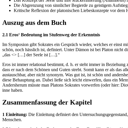
Das Konzept der Seele und ihre Rückerinnerung (Anamnesis) i
Die Abgrenzung von sinnlicher Begierde zu geistigem Aufstieg
Kritische Reflexion der platonischen Liebeskonzepte vor dem 
Auszug aus dem Buch
2.1 Eros‘ Bedeutung im Stufenweg der Erkenntnis
Im Symposion gibt Sokrates ein Gespräch wieder, welches er einst mi
schön, noch hässlich ist, definiert. Unter Dämon ist bei Platon nicht
„das <
> […] der Seele ist […].“
Eros ist immer relational bestimmt, d. h. er steht immer in Beziehung z
dass er nach dem Schönen und Guten strebt. Somit kann er als das a
austauschbar, aber nicht synonym. Was gut ist, ist schön und anders
diese Behauptung an. Dabei ließe sich leicht einwerfen, dass ein Men
Andersherum müsste man Platons Sokrates vorwerfen (oder hier: Diot
inne haben.
Zusammenfassung der Kapitel
1 Einleitung:
Die Einleitung definiert den Untersuchungsgegenstand,
Menschen.