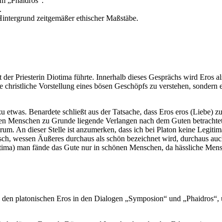
m „Phaidros“.
.
Hintergrund zeitgemäßer ethischer Maßstäbe.
t der Priesterin Diotima führte. Innerhalb dieses Gesprächs wird Ero
 die christliche Vorstellung eines bösen Geschöpfs zu verstehen, sonder
u etwas. Benardete schließt aus der Tatsache, dass Eros eros (Liebe) zu 
llen Menschen zu Grunde liegende Verlangen nach dem Guten betrachte
herum. An dieser Stelle ist anzumerken, dass ich bei Platon keine Legi
sch, wessen Äußeres durchaus als schön bezeichnet wird, durchaus auch 
ima) man fände das Gute nur in schönen Menschen, da hässliche Mensch
 den platonischen Eros in den Dialogen „Symposion“ und „Phaidros“, 