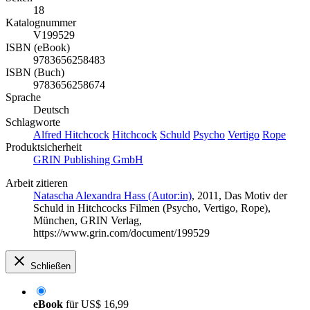
18
Katalognummer
V199529
ISBN (eBook)
9783656258483
ISBN (Buch)
9783656258674
Sprache
Deutsch
Schlagworte
Alfred Hitchcock
Hitchcock
Schuld
Psycho
Vertigo
Rope
Produktsicherheit
GRIN Publishing GmbH
Arbeit zitieren
Natascha Alexandra Hass (Autor:in)
, 2011, Das Motiv der
Schuld in Hitchcocks Filmen (Psycho, Vertigo, Rope),
München, GRIN Verlag,
https://www.grin.com/document/199529
Schließen
eBook
für
US$ 16,99