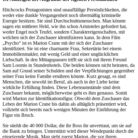
Hitchcocks Protagonisten sind unauffällige Persönlichkeiten, die
weder eine dunkle Vergangenheit noch übermäßig kriminelle
Energie besitzen. Sie sind Durchschnittsmenschen. Man könnte
sagen ein mittlerer Held, wie ihn schon Aristoteles gefordert hat,
weder Engel noch Teufel, sondern Charaktereigenschaften, mit
welchen sich der Zuschauer identifizieren kann. In dem Film
„Psycho“ ist es Marion Crane mit der sich der Zuschauer
identifiziert. Sie ist eine charmante Frau, Sekretärin bei einem
Immobilienmakler, mit wenig Geld und einer unglücklichen
Liebschaft. In den Mittagspausen trifft sie sich mit ihrem Freund
Sam Loomis in Stundenhotels. Die beiden können nicht heiraten, da
Sam auf Grund seiner Schulden und der Verpflichtungen gegenüber
seiner Frau keine Familie ernähren könnte. Kurz gesagt, es sind
Menschen, die sowohl im Beruf, als auch in der Liebe keine
wirkliche Erfüllung finden. Diese Lebensumstände sind dem
Zuschauer bekannt, möglicherweise geht es ihm genauso. Somit
wird Marion zur Identifikationsfigur. Obwohl dem Zuschauer das
Leben der Marion Crane bis dahin als alltäglich präsentiert wird,
vollzieht sich bereits nach wenigen Minuten der Einführung der
Figur ein Bruch.
Sie stiehlt die 40 000 Dollar, die ihr Boss ihr anvertraut, um sie auf
die Bank zu bringen. Unterstützt wird dieser Wendepunkt durch die
einsetzende Musik. Man sieht zuerst Marion, die vor ihrem