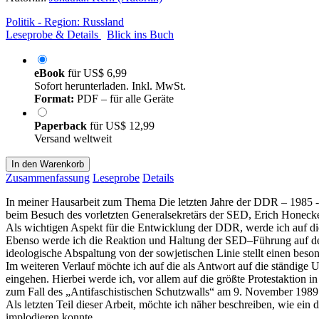
Politik - Region: Russland
Leseprobe & Details
Blick ins Buch
eBook
für
US$ 6,99
Sofort herunterladen. Inkl. MwSt.
Format:
PDF – für alle Geräte
Paperback
für
US$ 12,99
Versand weltweit
In den Warenkorb
Zusammenfassung
Leseprobe
Details
In meiner Hausarbeit zum Thema Die letzten Jahre der DDR – 1985 -
beim Besuch des vorletzten Generalsekretärs der SED, Erich Honeck
Als wichtigen Aspekt für die Entwicklung der DDR, werde ich auf d
Ebenso werde ich die Reaktion und Haltung der SED–Führung auf de
ideologische Abspaltung von der sowjetischen Linie stellt einen bes
Im weiteren Verlauf möchte ich auf die als Antwort auf die ständige
eingehen. Hierbei werde ich, vor allem auf die größte Protestaktio
zum Fall des „Antifaschistischen Schutzwalls“ am 9. November 1989
Als letzten Teil dieser Arbeit, möchte ich näher beschreiben, wie ein
implodieren konnte.