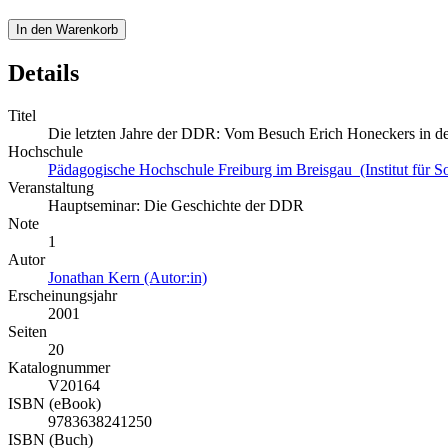
In den Warenkorb
Details
Titel
Die letzten Jahre der DDR: Vom Besuch Erich Honeckers in d
Hochschule
Pädagogische Hochschule Freiburg im Breisgau (Institut für Soz
Veranstaltung
Hauptseminar: Die Geschichte der DDR
Note
1
Autor
Jonathan Kern (Autor:in)
Erscheinungsjahr
2001
Seiten
20
Katalognummer
V20164
ISBN (eBook)
9783638241250
ISBN (Buch)