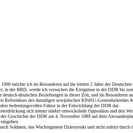
 1990 möchte ich im Besonderen auf die letzten 2 Jahre der Deutsche
er, in der BRD, werde ich versuchen die Ereignisse in der DDR bis z
ie deutsch-deutschen Beziehungen in dieser Zeit, und im Besonderen a
n Reformkurs des damaligen sowjetischen KPdSU-Generalsekretärs Mic
onders bedeutungsvollen Faktor in der Entwicklung der DDR dar.
 Unterdrückung sich immer stärker entwickelnde Opposition und den Wi
n in der Geschichte der DDR am 4. November 1989 auf dem Alexanderpla
 eingehen.
 durch Soldaten, das Wachregiment Dziersynski und nicht zuletzt durch d