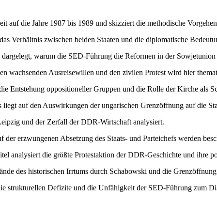
eit auf die Jahre 1987 bis 1989 und skizziert die methodische Vorgehe
 das Verhältnis zwischen beiden Staaten und die diplomatische Bedeut
dargelegt, warum die SED-Führung die Reformen in der Sowjetunion abl
en wachsenden Ausreisewillen und den zivilen Protest wird hier themati
die Entstehung oppositioneller Gruppen und die Rolle der Kirche als S
liegt auf den Auswirkungen der ungarischen Grenzöffnung auf die Sta
Leipzig und der Zerfall der DDR-Wirtschaft analysiert.
f der erzwungenen Absetzung des Staats- und Parteichefs werden besc
tel analysiert die größte Protestaktion der DDR-Geschichte und ihre po
de des historischen Irrtums durch Schabowski und die Grenzöffnung we
e strukturellen Defizite und die Unfähigkeit der SED-Führung zum D