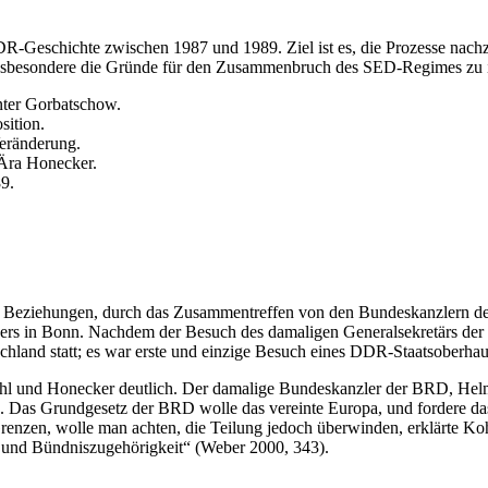
DDR-Geschichte zwischen 1987 und 1989. Ziel ist es, die Prozesse nach
insbesondere die Gründe für den Zusammenbruch des SED-Regimes zu id
nter Gorbatschow.
sition.
Veränderung.
 Ära Honecker.
9.
hen Beziehungen, durch das Zusammentreffen von den Bundeskanzlern
ckers in Bonn. Nachdem der Besuch des damaligen Generalsekretärs de
hland statt; es war erste und einzige Besuch eines DDR-Staatsoberhau
 und Honecker deutlich. Der damalige Bundeskanzler der BRD, Helmu
e. Das Grundgesetz der BRD wolle das vereinte Europa, und fordere das
Grenzen, wolle man achten, die Teilung jedoch überwinden, erklärte K
g und Bündniszugehörigkeit“ (Weber 2000, 343).