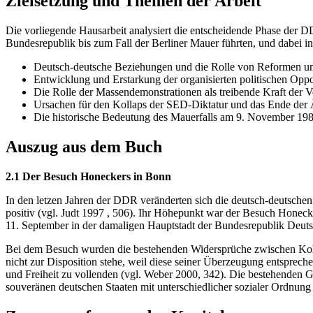
Zielsetzung und Themen der Arbeit
Die vorliegende Hausarbeit analysiert die entscheidende Phase der 
Bundesrepublik bis zum Fall der Berliner Mauer führten, und dabei 
Deutsch-deutsche Beziehungen und die Rolle von Reformen u
Entwicklung und Erstarkung der organisierten politischen Oppo
Die Rolle der Massendemonstrationen als treibende Kraft der 
Ursachen für den Kollaps der SED-Diktatur und das Ende der
Die historische Bedeutung des Mauerfalls am 9. November 198
Auszug aus dem Buch
2.1 Der Besuch Honeckers in Bonn
In den letzen Jahren der DDR veränderten sich die deutsch-deutsc
positiv (vgl. Judt 1997 , 506). Ihr Höhepunkt war der Besuch Hone
11. September in der damaligen Hauptstadt der Bundesrepublik Deutsc
Bei dem Besuch wurden die bestehenden Widersprüche zwischen Kohl
nicht zur Disposition stehe, weil diese seiner Überzeugung entsprech
und Freiheit zu vollenden (vgl. Weber 2000, 342). Die bestehenden 
souveränen deutschen Staaten mit unterschiedlicher sozialer Ordnun