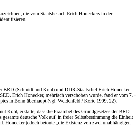
zuzeichnen, die vom Staatsbesuch Erich Honeckers in der
entifizieren.
 der BRD (Schmidt und Kohl) und DDR-Staatschef Erich Honecker
r SED, Erich Honecker, mehrfach verschoben wurde, fand er vom 7. -
ptes in Bonn überhaupt (vgl. Weidenfeld / Korte 1999, 22).
t Kohl, erklärte, dass die Präambel des Grundgesetzes der BRD
 gesamte deutsche Volk auf, in freier Selbstbestimmung die Einheit
ohl. Honecker jedoch betonte „die Existenz von zwei unabhängigen