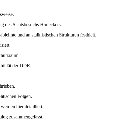
nsweise.
ung des Staatsbesuchs Honeckers.
ehnte und an stalinistischen Strukturen festhielt.
siert.
chutzraum.
bilität der DDR.
hrieben.
litischen Folgen.
rden hier detailliert.
ialog zusammengefasst.