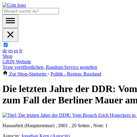
de
en
es
fr
Shop
GRIN Website
Texte veröffentlichen, Rundum-Service genießen
Zur Shop-Startseite
›
Politik - Region: Russland
Die letzten Jahre der DDR: Vo
zum Fall der Berliner Mauer a
Hausarbeit (Hauptseminar) , 2001 , 20 Seiten , Note: 1
Autor:in:
Jonathan Kern (Autor:in)