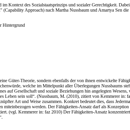
 im Kontext des Sozialstaatsprinzips und sozialer Gerechtigkeit. Dabe
atz" (Capability Approach) nach Martha Nussbaum und Amartya Sen di
er Hintergrund
ne Güter-Theorie, sondern ebenfalls der von ihnen entwickelte Fähig
henwürde, welche im Mittelpunkt aller Überlegungen Nussbaums steht. 
nes auf Gesellschaft und soziale Beziehungen hin angelegten Wesens, v
es Leben sein soll“. (Nussbaum, M. (2010), zitiert von Kemmerer in:
erknüpfter Art und Weise zusammen. Konkret bedeutet dies, dass Jeder
en miteinbezogen werden. Der Fähigkeiten-Ansatz darf als Konzeption
ert. (vgl. Kemmerer in: faz 2010) Der Fähigkeiten-Ansatz konzentriert 
“.