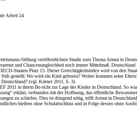
ale Arbeit 24
ertelsmann-Stiftung veröffentlichten Studie zum Thema Armut in Deutsc
erarmut und Chancenungleichheit noch immer Mittelmaß. Deutschland be
 31 OECD-Staaten Platz 15. Dieser Gerechtigkeitsindex wird von den St
 früh gestellt: Wo wird ein Kind geboren? Woher kommen seine Eltern
Deutschland? (vgl. Körner 2011, S. 3)
NICEF 2011 in ihrem Be-richt zur Lage der Kinder in Deutschland. So
g“ erklärt, verbunden mit der Hoffnung, das öffentliche Bewusstsein 
en zu schärfen. Dies ist dringend nötig, trifft Armut in Deutschland
endlichen bleiben ohne Schulabschluss und in Folge dessen ohne Ausbi