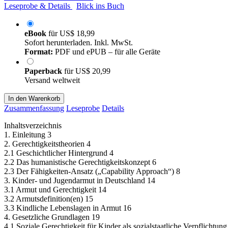
Leseprobe & Details
Blick ins Buch
eBook
für
US$ 18,99
Sofort herunterladen. Inkl. MwSt.
Format:
PDF und ePUB – für alle Geräte
Paperback
für
US$ 20,99
Versand weltweit
In den Warenkorb
Zusammenfassung
Leseprobe
Details
Inhaltsverzeichnis
1. Einleitung 3
2. Gerechtigkeitstheorien 4
2.1 Geschichtlicher Hintergrund 4
2.2 Das humanistische Gerechtigkeitskonzept 6
2.3 Der Fähigkeiten-Ansatz („Capability Approach“) 8
3. Kinder- und Jugendarmut in Deutschland 14
3.1 Armut und Gerechtigkeit 14
3.2 Armutsdefinition(en) 15
3.3 Kindliche Lebenslagen in Armut 16
4. Gesetzliche Grundlagen 19
4.1 Soziale Gerechtigkeit für Kinder als sozialstaatliche Verpflichtung