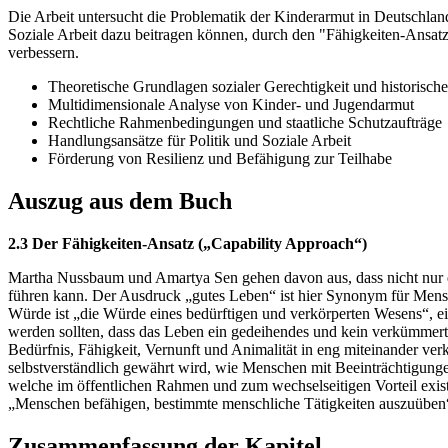
Die Arbeit untersucht die Problematik der Kinderarmut in Deutschland
Soziale Arbeit dazu beitragen können, durch den "Fähigkeiten-Ans
verbessern.
Theoretische Grundlagen sozialer Gerechtigkeit und historisch
Multidimensionale Analyse von Kinder- und Jugendarmut
Rechtliche Rahmenbedingungen und staatliche Schutzaufträge
Handlungsansätze für Politik und Soziale Arbeit
Förderung von Resilienz und Befähigung zur Teilhabe
Auszug aus dem Buch
2.3 Der Fähigkeiten-Ansatz („Capability Approach“)
Martha Nussbaum und Amartya Sen gehen davon aus, dass nicht nur ei
führen kann. Der Ausdruck „gutes Leben“ ist hier Synonym für Mensc
Würde ist „die Würde eines bedürftigen und verkörperten Wesens“, ei
werden sollten, dass das Leben ein gedeihendes und kein verkümmert
Bedürfnis, Fähigkeit, Vernunft und Animalität in eng miteinander v
selbstverständlich gewährt wird, wie Menschen mit Beeinträchtigung
welche im öffentlichen Rahmen und zum wechselseitigen Vorteil existi
„Menschen befähigen, bestimmte menschliche Tätigkeiten auszuüben
Zusammenfassung der Kapitel