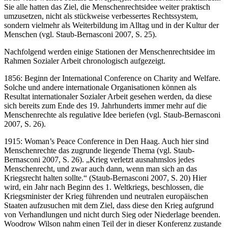
Sie alle hatten das Ziel, die Menschenrechtsidee weiter praktisch
umzusetzen, nicht als stückweise verbessertes Rechtssystem,
sondern vielmehr als Weiterbildung im Alltag und in der Kultur der
Menschen (vgl. Staub-Bernasconi 2007, S. 25).
Nachfolgend werden einige Stationen der Menschenrechtsidee im
Rahmen Sozialer Arbeit chronologisch aufgezeigt.
1856: Beginn der International Conference on Charity and Welfare.
Solche und andere internationale Organisationen können als
Resultat internationaler Sozialer Arbeit gesehen werden, da diese
sich bereits zum Ende des 19. Jahrhunderts immer mehr auf die
Menschenrechte als regulative Idee beriefen (vgl. Staub-Bernasconi
2007, S. 26).
1915: Woman’s Peace Conference in Den Haag. Auch hier sind
Menschenrechte das zugrunde liegende Thema (vgl. Staub-
Bernasconi 2007, S. 26). „Krieg verletzt ausnahmslos jedes
Menschenrecht, und zwar auch dann, wenn man sich an das
Kriegsrecht halten sollte.“ (Staub-Bernasconi 2007, S. 20) Hier
wird, ein Jahr nach Beginn des 1. Weltkriegs, beschlossen, die
Kriegsminister der Krieg führenden und neutralen europäischen
Staaten aufzusuchen mit dem Ziel, dass diese den Krieg aufgrund
von Verhandlungen und nicht durch Sieg oder Niederlage beenden.
Woodrow Wilson nahm einen Teil der in dieser Konferenz zustande