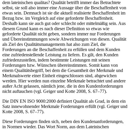
dem lateinischen qualitas? Qualität betrifft immer das Betrachtete
selbst, sie soll also immer eine Aussage über die Beschaffenheit von
etwas sein. Demnach ist sie die aktuell realisierte Beschaffenheit im
Bezug bzw. im Vergleich auf eine geforderte Beschaffenheit.
Deshalb kann sie auch gut oder schlecht oder mittelmäßig sein. Aus
diesem Grund kann es nach dieser Definition so etwas wie
geforderte Qualität nicht geben, sondern immer nur Forderungen
und Übereinstimmungen sowie Abweichungen von diesen. Qualität
als Ziel des Qualitätsmanagements hat also zum Ziel, die
Forderungen an die Beschaffenheit zu erfüllen und dem Kunden
eine zufriedenstellende Leistung zu liefern. Es gilt, den Kunden
zufriedenzustellen, indem bestimmte Leistungen mit seinen
Forderungen bzw. Wünschen übereinstimmen. Somit kann von
einem Qualitätsbegriff, bei dem die Gesamtheit der Merkmale und
Merkmalswerte einer Einheit eingeschlossen sind, abgewichen
werden. Hier werden nun einzelne Merkmale betrachtet und andere
außer Acht gelassen, nämlich jene, die in den Kundenforderungen
nicht auftauchen (vgl. Geiger und Kotte 2008, S. 67–77).
Die DIN EN ISO 9000:2000 definiert Qualität als Grad, in dem ein
Satz innewohnender Merkmale Forderungen erfüllt (vgl. Geiger und
Kotte 2008, S. 67–77).
Diese Forderungen finden sich, neben den Kundenanforderungen,
in Normen wieder. Das Wort Norm, aus dem Lateinischen