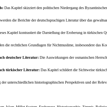
s:
Das Kapitel skizziert den politischen Niedergang des Byzantinische
werden die Berichte der deutschsprachigen Literatur über das gewalts
ses Kapitel kontrastiert die Darstellung der Eroberung in türkischen 
en die rechtlichen Grundlagen für Nichtmuslime, insbesondere das Ko
ach deutscher Literatur:
Die Auswirkungen der osmanischen Herrschaf
ch türkischer Literatur:
Das Kapitel schildert die Sichtweise türkisc
er unterschiedlichen historiographischen Perspektiven und der Relevan
, Islam, Millet-System, Eroberung, Historiographie, Zimmis, Religions