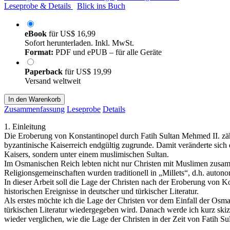
Leseprobe & Details
Blick ins Buch
eBook
für
US$ 16,99
Sofort herunterladen. Inkl. MwSt.
Format:
PDF und ePUB – für alle Geräte
Paperback
für
US$ 19,99
Versand weltweit
In den Warenkorb
Zusammenfassung
Leseprobe
Details
1. Einleitung
Die Eroberung von Konstantinopel durch Fatih Sultan Mehmed II. zählt
byzantinische Kaiserreich endgültig zugrunde. Damit veränderte sich 
Kaisers, sondern unter einem muslimischen Sultan.
Im Osmanischen Reich lebten nicht nur Christen mit Muslimen zusam
Religionsgemeinschaften wurden traditionell in „Millets“, d.h. auto
In dieser Arbeit soll die Lage der Christen nach der Eroberung von 
historischen Ereignisse in deutscher und türkischer Literatur.
Als erstes möchte ich die Lage der Christen vor dem Einfall der Osm
türkischen Literatur wiedergegeben wird. Danach werde ich kurz skiz
wieder verglichen, wie die Lage der Christen in der Zeit von Fatih Su