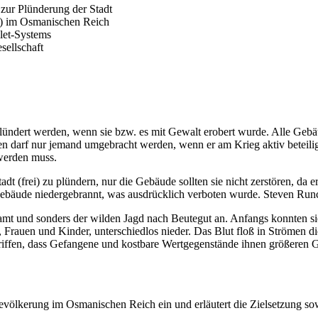
 zur Plünderung der Stadt
s) im Osmanischen Reich
let-Systems
sellschaft
eplündert werden, wenn sie bzw. es mit Gewalt erobert wurde. Alle G
n darf nur jemand umgebracht werden, wenn er am Krieg aktiv beteiligt i
 werden muss.
dt (frei) zu plündern, nur die Gebäude sollten sie nicht zerstören, da 
Gebäude niedergebrannt, was ausdrücklich verboten wurde. Steven Run
 samt und sonders der wilden Jagd nach Beutegut an. Anfangs konnten si
, Frauen und Kinder, unterschiedlos nieder. Das Blut floß in Strömen
egriffen, dass Gefangene und kostbare Wertgegenstände ihnen größeren 
Bevölkerung im Osmanischen Reich ein und erläutert die Zielsetzung s