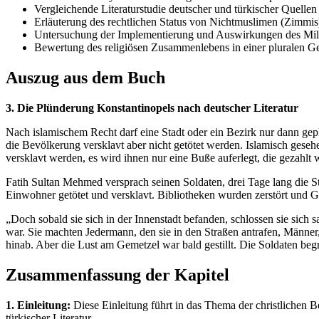
Vergleichende Literaturstudie deutscher und türkischer Quellen
Erläuterung des rechtlichen Status von Nichtmuslimen (Zimmi
Untersuchung der Implementierung und Auswirkungen des Mil
Bewertung des religiösen Zusammenlebens in einer pluralen Ge
Auszug aus dem Buch
3. Die Plünderung Konstantinopels nach deutscher Literatur
Nach islamischem Recht darf eine Stadt oder ein Bezirk nur dann g
die Bevölkerung versklavt aber nicht getötet werden. Islamisch gesehe
versklavt werden, es wird ihnen nur eine Buße auferlegt, die gezahlt
Fatih Sultan Mehmed versprach seinen Soldaten, drei Tage lang die Sta
Einwohner getötet und versklavt. Bibliotheken wurden zerstört und 
„Doch sobald sie sich in der Innenstadt befanden, schlossen sie sich
war. Sie machten Jedermann, den sie in den Straßen antrafen, Männer
hinab. Aber die Lust am Gemetzel war bald gestillt. Die Soldaten b
Zusammenfassung der Kapitel
1. Einleitung:
Diese Einleitung führt in das Thema der christlichen 
türkischer Literatur.