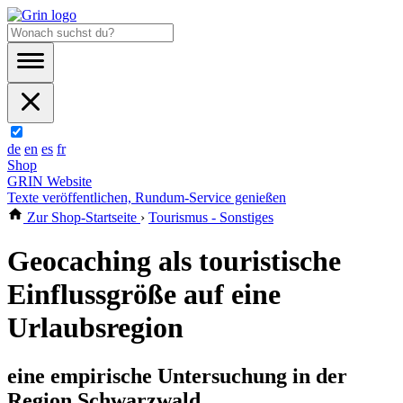
de
en
es
fr
Shop
GRIN Website
Texte veröffentlichen, Rundum-Service genießen
Zur Shop-Startseite
›
Tourismus - Sonstiges
Geocaching als touristische
Einflussgröße auf eine
Urlaubsregion
eine empirische Untersuchung in der
Region Schwarzwald