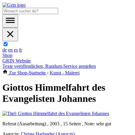
de
en
es
fr
Shop
GRIN Website
Texte veröffentlichen, Rundum-Service genießen
Zur Shop-Startseite
›
Kunst - Malerei
Giottos Himmelfahrt des
Evangelisten Johannes
Referat (Ausarbeitung) , 2003 , 15 Seiten , Note: sehr gut
Autor:in:
Christa Harlander (Autor:in)