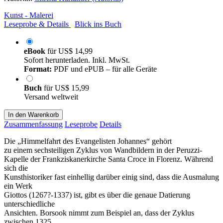
Kunst - Malerei
Leseprobe & Details
Blick ins Buch
eBook
für
US$ 14,99
Sofort herunterladen. Inkl. MwSt.
Format:
PDF und ePUB – für alle Geräte
Buch
für
US$ 15,99
Versand weltweit
In den Warenkorb
Zusammenfassung
Leseprobe
Details
Die „Himmelfahrt des Evangelisten Johannes“ gehört
zu einem sechsteiligen Zyklus von Wandbildern in der Peruzzi-
Kapelle der Frankziskanerkirche Santa Croce in Florenz. Während
sich die
Kunsthistoriker fast einhellig darüber einig sind, dass die Ausmalung
ein Werk
Giottos (1267?-1337) ist, gibt es über die genaue Datierung
unterschiedliche
Ansichten. Borsook nimmt zum Beispiel an, dass der Zyklus
zwischen 1325