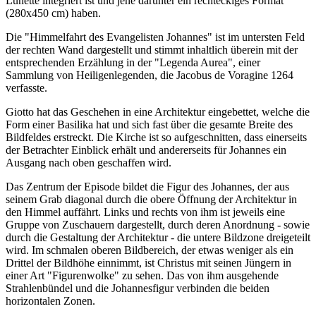
Lünette integriert ist und jene darunter ein rechteckiges Format
(280x450 cm) haben.
Die "Himmelfahrt des Evangelisten Johannes" ist im untersten Feld
der rechten Wand dargestellt und stimmt inhaltlich überein mit der
entsprechenden Erzählung in der "Legenda Aurea", einer
Sammlung von Heiligenlegenden, die Jacobus de Voragine 1264
verfasste.
Giotto hat das Geschehen in eine Architektur eingebettet, welche die
Form einer Basilika hat und sich fast über die gesamte Breite des
Bildfeldes erstreckt. Die Kirche ist so aufgeschnitten, dass einerseits
der Betrachter Einblick erhält und andererseits für Johannes ein
Ausgang nach oben geschaffen wird.
Das Zentrum der Episode bildet die Figur des Johannes, der aus
seinem Grab diagonal durch die obere Öffnung der Architektur in
den Himmel auffährt. Links und rechts von ihm ist jeweils eine
Gruppe von Zuschauern dargestellt, durch deren Anordnung - sowie
durch die Gestaltung der Architektur - die untere Bildzone dreigeteilt
wird. Im schmalen oberen Bildbereich, der etwas weniger als ein
Drittel der Bildhöhe einnimmt, ist Christus mit seinen Jüngern in
einer Art "Figurenwolke" zu sehen. Das von ihm ausgehende
Strahlenbündel und die Johannesfigur verbinden die beiden
horizontalen Zonen.