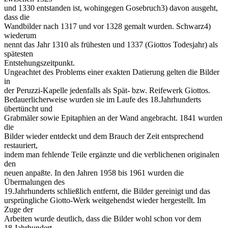
und 1330 entstanden ist, wohingegen Gosebruch3) davon ausgeht,
dass die
Wandbilder nach 1317 und vor 1328 gemalt wurden. Schwarz4)
wiederum
nennt das Jahr 1310 als frühesten und 1337 (Giottos Todesjahr) als
spätesten
Entstehungszeitpunkt.
Ungeachtet des Problems einer exakten Datierung gelten die Bilder
in
der Peruzzi-Kapelle jedenfalls als Spät- bzw. Reifewerk Giottos.
Bedauerlicherweise wurden sie im Laufe des 18.Jahrhunderts
übertüncht und
Grabmäler sowie Epitaphien an der Wand angebracht. 1841 wurden
die
Bilder wieder entdeckt und dem Brauch der Zeit entsprechend
restauriert,
indem man fehlende Teile ergänzte und die verblichenen originalen
den
neuen anpaßte. In den Jahren 1958 bis 1961 wurden die
Übermalungen des
19.Jahrhunderts schließlich entfernt, die Bilder gereinigt und das
ursprüngliche Giotto-Werk weitgehendst wieder hergestellt. Im
Zuge der
Arbeiten wurde deutlich, dass die Bilder wohl schon vor dem
18.Jahrhundert