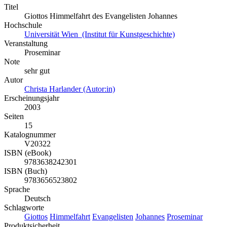
Titel
Giottos Himmelfahrt des Evangelisten Johannes
Hochschule
Universität Wien (Institut für Kunstgeschichte)
Veranstaltung
Proseminar
Note
sehr gut
Autor
Christa Harlander (Autor:in)
Erscheinungsjahr
2003
Seiten
15
Katalognummer
V20322
ISBN (eBook)
9783638242301
ISBN (Buch)
9783656523802
Sprache
Deutsch
Schlagworte
Giottos
Himmelfahrt
Evangelisten
Johannes
Proseminar
Produktsicherheit