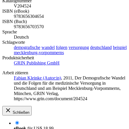
Katalognummer
V204524
ISBN (eBook)
9783656304654
ISBN (Buch)
9783656703570
Sprache
Deutsch
Schlagworte
demografische
wandel
folgen
versorgung
deutschland
beispiel
mecklenburg-vorpommerns
Produktsicherheit
GRIN Publishing GmbH
Arbeit zitieren
Fabian Kleinke (Autor:in)
, 2011, Der Demografische Wandel
und die Folgen für die medizinische Versorgung in
Deutschland und am Beispiel Mecklenburg-Vorpommerns,
München, GRIN Verlag,
https://www.grin.com/document/204524
Schließen
eBook
für
US$ 18,99