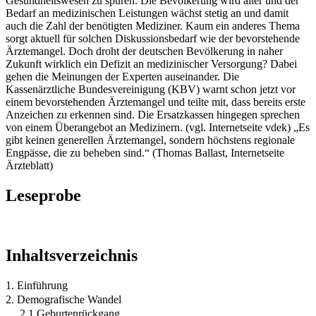
Gesundheitswesen zu spüren. Die Bevölkerung wird älter und der
Bedarf an medizinischen Leistungen wächst stetig an und damit
auch die Zahl der benötigten Mediziner. Kaum ein anderes Thema
sorgt aktuell für solchen Diskussionsbedarf wie der bevorstehende
Ärztemangel. Doch droht der deutschen Bevölkerung in naher
Zukunft wirklich ein Defizit an medizinischer Versorgung? Dabei
gehen die Meinungen der Experten auseinander. Die
Kassenärztliche Bundesvereinigung (KBV) warnt schon jetzt vor
einem bevorstehenden Ärztemangel und teilte mit, dass bereits erste
Anzeichen zu erkennen sind. Die Ersatzkassen hingegen sprechen
von einem Überangebot an Medizinern. (vgl. Internetseite vdek) „Es
gibt keinen generellen Ärztemangel, sondern höchstens regionale
Engpässe, die zu beheben sind.“ (Thomas Ballast, Internetseite
Ärzteblatt)
Leseprobe
Inhaltsverzeichnis
1. Einführung
2. Demografische Wandel
2.1 Geburtenrückgang