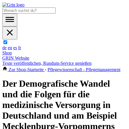
de
en
es
fr
Shop
GRIN Website
Texte veröffentlichen, Rundum-Service genießen
Zur Shop-Startseite
›
Pflegewissenschaft - Pflegemanagement
Der Demografische Wandel
und die Folgen für die
medizinische Versorgung in
Deutschland und am Beispiel
Mecklenburg-Vorpommerns