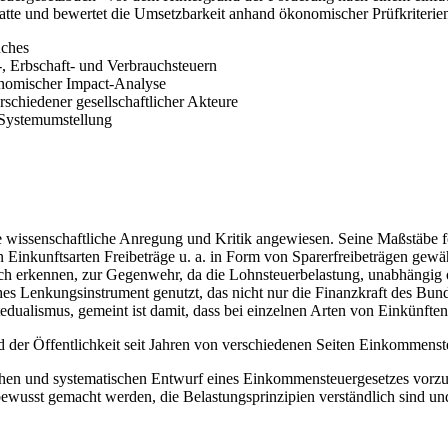
batte und bewertet die Umsetzbarkeit anhand ökonomischer Prüfkriterie
uches
 Erbschaft- und Verbrauchsteuern
onomischer Impact-Analyse
rschiedener gesellschaftlicher Akteure
 Systemumstellung
e wissenschaftliche Anregung und Kritik angewiesen. Seine Maßstäbe fo
n Einkunftsarten Freibeträge u. a. in Form von Sparerfreibeträgen gew
h erkennen, zur Gegenwehr, da die Lohnsteuerbelastung, unabhängig ob 
es Lenkungsinstrument genutzt, das nicht nur die Finanzkraft des Bund
dualismus, gemeint ist damit, dass bei einzelnen Arten von Einkünft
d der Öffentlichkeit seit Jahren von verschiedenen Seiten Einkommenst
en und systematischen Entwurf eines Einkommensteuergesetzes vorzul
 bewusst gemacht werden, die Belastungsprinzipien verständlich sind 