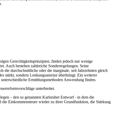
n.
lgen Gerechtigkeitsprinzipien, finden jedoch nur wenige
ährt. Auch bestehen zahlreiche Sonderregelungen. Seine
die durchschnittliche oder die marginale, seit Jahrzehnten gleich
es stärkt, sondern Lenkungsanreize überbringt. Ein weiterer
en unterschiedliche Ermittlungsmethoden Anwendung finden.
euerreformvorschläge unterbreitet.
egen – den so genannten Karlsruher Entwurf - in dem die
und die Einkommensteuer wieder zu ihrer Grundfunktion, die Stärkung