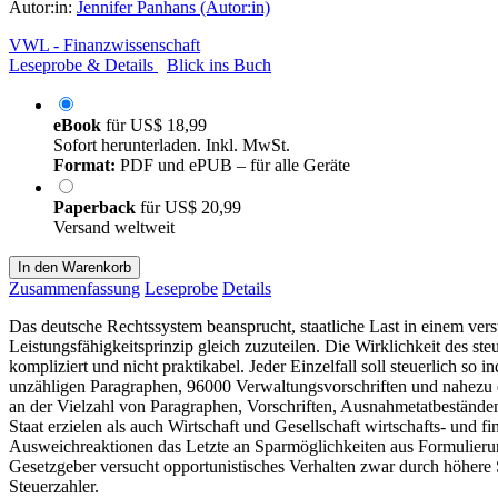
Autor:in:
Jennifer Panhans (Autor:in)
VWL - Finanzwissenschaft
Leseprobe & Details
Blick ins Buch
eBook
für
US$ 18,99
Sofort herunterladen. Inkl. MwSt.
Format:
PDF und ePUB – für alle Geräte
Paperback
für
US$ 20,99
Versand weltweit
In den Warenkorb
Zusammenfassung
Leseprobe
Details
Das deutsche Rechtssystem beansprucht, staatliche Last in einem vers
Leistungsfähigkeitsprinzip gleich zuzuteilen. Die Wirklichkeit des s
kompliziert und nicht praktikabel. Jeder Einzelfall soll steuerlich s
unzähligen Paragraphen, 96000 Verwaltungsvorschriften und nahezu 
an der Vielzahl von Paragraphen, Vorschriften, Ausnahmetatbeständen
Staat erzielen als auch Wirtschaft und Gesellschaft wirtschafts- und f
Ausweichreaktionen das Letzte an Sparmöglichkeiten aus Formulierung
Gesetzgeber versucht opportunistisches Verhalten zwar durch höhere
Steuerzahler.