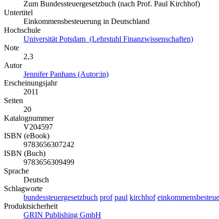
Zum Bundessteuergesetzbuch (nach Prof. Paul Kirchhof)
Untertitel
Einkommensbesteuerung in Deutschland
Hochschule
Universität Potsdam (Lehrstuhl Finanzwissenschaften)
Note
2,3
Autor
Jennifer Panhans (Autor:in)
Erscheinungsjahr
2011
Seiten
20
Katalognummer
V204597
ISBN (eBook)
9783656307242
ISBN (Buch)
9783656309499
Sprache
Deutsch
Schlagworte
bundessteuergesetzbuch
prof
paul
kirchhof
einkommensbesteu
Produktsicherheit
GRIN Publishing GmbH