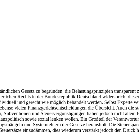
tändlichen Gesetz zu begründen, die Belastungsprinzipien transparent z
teuerlichen Rechts in der Bundesrepublik Deutschland widerspricht die
o individuell und gerecht wie möglich behandelt werden. Selbst Experte 
ebenso vielen Finanzgerichtsentscheidungen die Übersicht. Auch die 
, Subventionen und Steuervergünstigungen haben jedoch nicht allein P
inanzpolitisch sowie sozial lenken wollen. Ein Großteil der Verantwortu
smängeln und Systemfehlern der Gesetze herausholt. Die Steuersparer 
 Steuersätze einzudämmen, dies wiederum verstärkt jedoch den Druck h