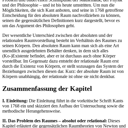
und der Philosophie – und ist bis heute umstritten. Um nun die
Möglichkeiten, die sich Kant anboten, und seine in 1768 getroffene
Entscheidung für den absoluten Raum nachvollziehen zu können,
seinen die gegensätzlichen Definitionen kurz dargestellt, bevor es
um das Argument des Philosophen geht.
Der wesentliche Unterschied zwischen der absoluten und der
relationalen Raumvorstellung besteht im Verhältnis des Raumes zu
seinen Körpern. Den absoluten Raum kann man sich als eine Art
unendlich ausgedehnten Behälter denken, in dem sich alles
(Ko-)Existente befindet, aber er ist durchaus auch ohne Körper
vorstellbar. Im Gegensatz dazu entsteht der relationale Raum erst
durch die Existenz von Körpern, er stellt sozusagen das System der
Beziehungen zwischen diesen dar. Kurz: der absolute Raum ist von
Körpern unabhängig, der relationale ist ohne sie nicht denkbar.
Zusammenfassung der Kapitel
I. Einleitung:
Die Einleitung führt in die vorkritische Schrift Kants
von 1768 ein und skizziert den Aufbau der Untersuchung sowie die
methodische Herangehensweise.
II. Das Problem des Raumes – absolut oder relational:
Dieses
Kapitel erläutert die gegensätzlichen Raumtheorien von Newton und