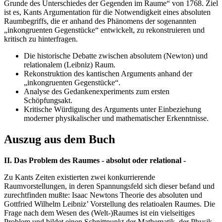
Grunde des Unterschiedes der Gegenden im Raume“ von 1768. Ziel
ist es, Kants Argumentation für die Notwendigkeit eines absoluten
Raumbegriffs, die er anhand des Phänomens der sogenannten
„inkongruenten Gegenstücke“ entwickelt, zu rekonstruieren und
kritisch zu hinterfragen.
Die historische Debatte zwischen absolutem (Newton) und
relationalem (Leibniz) Raum.
Rekonstruktion des kantischen Arguments anhand der
„inkongruenten Gegenstücke“.
Analyse des Gedankenexperiments zum ersten
Schöpfungsakt.
Kritische Würdigung des Arguments unter Einbeziehung
moderner physikalischer und mathematischer Erkenntnisse.
Auszug aus dem Buch
II. Das Problem des Raumes - absolut oder relational -
Zu Kants Zeiten existierten zwei konkurrierende
Raumvorstellungen, in deren Spannungsfeld sich dieser befand und
zurechtfinden mußte: Isaac Newtons Theorie des absoluten und
Gottfried Wilhelm Leibniz’ Vorstellung des relatioalen Raumes. Die
Frage nach dem Wesen des (Welt-)Raumes ist ein vielseitiges
Problem und bildet einen Schnittpunkt der Mathematik, der Physik