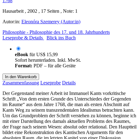
Hausarbeit , 2002 , 17 Seiten , Note: 1
Autor:in:
Eleonóra Szemerey (Autor:in)
Philosophie - Philosophie des 17. und 18. Jahrhunderts
Leseprobe & Details
Blick ins Buch
eBook
für
US$ 15,99
Sofort herunterladen. Inkl. MwSt.
Format:
PDF – für alle Geräte
In den Warenkorb
Zusammenfassung
Leseprobe
Details
Der Gegenstand meiner Arbeit ist Immanuel Kants vorkritische
Schrift „Von dem ersten Grunde des Unterschiedes der Gegenden
im Raume“ aus dem Jahre 1768, die man als ersten Abschnitt auf
Kants Weg zu seinem transzendentalen Idealismus betrachten kann.
Um das Grundproblem der Schrift verstehen zu können, beginne ich
mit einer Darstellung des damals aktuellen Problems des Raumes,
der Frage nach seinem Wesen: absolut oder relational. Den Hauptteil
bildet eine Rekonstruktion des Kantischen Arguments für den
absoluten Raum, die im letzten Kapitel von einer Diskussion