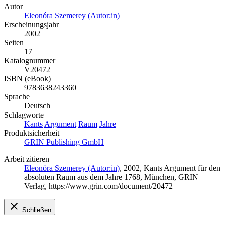
Autor
Eleonóra Szemerey (Autor:in)
Erscheinungsjahr
2002
Seiten
17
Katalognummer
V20472
ISBN (eBook)
9783638243360
Sprache
Deutsch
Schlagworte
Kants
Argument
Raum
Jahre
Produktsicherheit
GRIN Publishing GmbH
Arbeit zitieren
Eleonóra Szemerey (Autor:in)
, 2002, Kants Argument für den
absoluten Raum aus dem Jahre 1768, München, GRIN
Verlag, https://www.grin.com/document/20472
Schließen