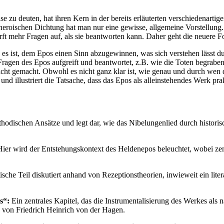
 zu deuten, hat ihren Kern in der bereits erläuterten verschiedenartige
-heroischen Dichtung hat man nur eine gewisse, allgemeine Vorstellung.
t mehr Fragen auf, als sie beantworten kann. Daher geht die neuere Fo
 es ist, dem Epos einen Sinn abzugewinnen, was sich verstehen lässt d
Fragen des Epos aufgreift und beantwortet, z.B. wie die Toten begrabe
gemacht. Obwohl es nicht ganz klar ist, wie genau und durch wen die K
und illustriert die Tatsache, dass das Epos als alleinstehendes Werk pra
methodischen Ansätze und legt dar, wie das Nibelungenlied durch histo
ier wird der Entstehungskontext des Heldenepos beleuchtet, wobei zen
ische Teil diskutiert anhand von Rezeptionstheorien, inwieweit ein lit
s“:
Ein zentrales Kapitel, das die Instrumentalisierung des Werkes als n
g von Friedrich Heinrich von der Hagen.