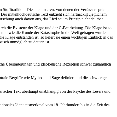
n Stofftradition. Die alten mæren, von denen der Verfasser spricht,
 Der mittelhochdeutsche Text entzieht sich hartnäckig „jeglichem
rschung auch davon aus, das Lied sei im Prinzip nicht deutbar.
urch die Existenz der Klage und der C-Bearbeitung. Die Klage ist so
n und wie die Kunde der Katastrophe in die Welt getragen wurde.
lage entstanden ist, so liefert sie einen wichtigen Einblick in das
ktisch unmöglich zu deuten ist.
rische Überlagerungen und ideologische Rezeption schwer zugänglich
trale Begriffe wie Mythos und Sage definiert und die schwierige
erarischer Text überhaupt unabhängig von der Psyche des Lesers und
ationales Identitätsmerkmal vom 18. Jahrhundert bis in die Zeit des