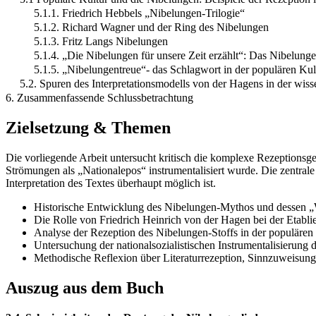
5.1.1. Friedrich Hebbels „Nibelungen-Trilogie“
5.1.2. Richard Wagner und der Ring des Nibelungen
5.1.3. Fritz Langs Nibelungen
5.1.4. „Die Nibelungen für unsere Zeit erzählt“: Das Nibelunge
5.1.5. „Nibelungentreue“- das Schlagwort in der populären Ku
5.2. Spuren des Interpretationsmodells von der Hagens in der wis
6. Zusammenfassende Schlussbetrachtung
Zielsetzung & Themen
Die vorliegende Arbeit untersucht kritisch die komplexe Rezeptionsg
Strömungen als „Nationalepos“ instrumentalisiert wurde. Die zentrale
Interpretation des Textes überhaupt möglich ist.
Historische Entwicklung des Nibelungen-Mythos und dessen „
Die Rolle von Friedrich Heinrich von der Hagen bei der Etablie
Analyse der Rezeption des Nibelungen-Stoffs in der populären 
Untersuchung der nationalsozialistischen Instrumentalisierun
Methodische Reflexion über Literaturrezeption, Sinnzuweisung
Auszug aus dem Buch