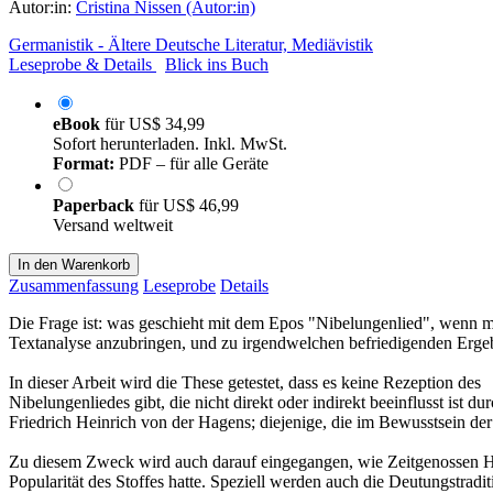
Autor:in:
Cristina Nissen (Autor:in)
Germanistik - Ältere Deutsche Literatur, Mediävistik
Leseprobe & Details
Blick ins Buch
eBook
für
US$ 34,99
Sofort herunterladen. Inkl. MwSt.
Format:
PDF – für alle Geräte
Paperback
für
US$ 46,99
Versand weltweit
In den Warenkorb
Zusammenfassung
Leseprobe
Details
Die Frage ist: was geschieht mit dem Epos "Nibelungenlied", wenn man
Textanalyse anzubringen, und zu irgendwelchen befriedigenden Erg
In dieser Arbeit wird die These getestet, dass es keine Rezeption des
Nibelungenliedes gibt, die nicht direkt oder indirekt beeinflusst ist
Friedrich Heinrich von der Hagens; diejenige, die im Bewusstsein der
Zu diesem Zweck wird auch darauf eingegangen, wie Zeitgenossen Hag
Popularität des Stoffes hatte. Speziell werden auch die Deutungstradi