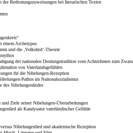
n der Bedeutungszuweisungen bei literarischen Texten
enten
agenkreis“
ch einem Archetypus
imm und die ‚Volkslied‘-Theorie
smythos
ändigung der nationalen Deutungstradition vom Achtzehnten zum Zwanz
gitimation von Vaterlandsgefühlen
tzungen für die Nibelungen-Rezeption
Nibelungen-Pathos im Nationalsozialismus
te des Nibelungenliedes
 und Ziele seiner Nibelungen-Überarbeitungen
ngenlied als Katalysator vaterländischer Gefühle
n versus Nibelungenlied und akademische Rezeption
in Musik, Literatur und Film