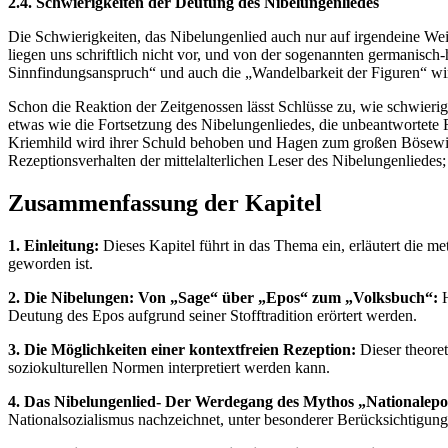
2.4. Schwierigkeiten der Deutung des Nibelungenliedes
Die Schwierigkeiten, das Nibelungenlied auch nur auf irgendeine Weise
liegen uns schriftlich nicht vor, und von der sogenannten germanisch
Sinnfindungsanspruch“ und auch die „Wandelbarkeit der Figuren“ wirf
Schon die Reaktion der Zeitgenossen lässt Schlüsse zu, wie schwierig
etwas wie die Fortsetzung des Nibelungenliedes, die unbeantwortete 
Kriemhild wird ihrer Schuld behoben und Hagen zum großen Bösewicht 
Rezeptionsverhalten der mittelalterlichen Leser des Nibelungenliedes; 
Zusammenfassung der Kapitel
1. Einleitung:
Dieses Kapitel führt in das Thema ein, erläutert die 
geworden ist.
2. Die Nibelungen: Von „Sage“ über „Epos“ zum „Volksbuch“:
H
Deutung des Epos aufgrund seiner Stofftradition erörtert werden.
3. Die Möglichkeiten einer kontextfreien Rezeption:
Dieser theoret
soziokulturellen Normen interpretiert werden kann.
4. Das Nibelungenlied- Der Werdegang des Mythos „Nationalepo
Nationalsozialismus nachzeichnet, unter besonderer Berücksichtigun