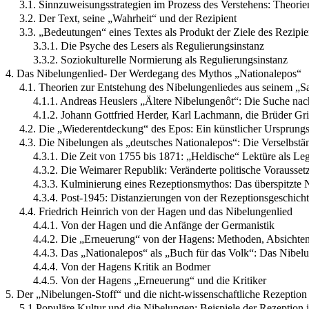
3.1. Sinnzuweisungsstrategien im Prozess des Verstehens: Theorie
3.2. Der Text, seine „Wahrheit“ und der Rezipient
3.3. „Bedeutungen“ eines Textes als Produkt der Ziele des Rezipi
3.3.1. Die Psyche des Lesers als Regulierungsinstanz
3.3.2. Soziokulturelle Normierung als Regulierungsinstanz
4. Das Nibelungenlied- Der Werdegang des Mythos „Nationalepos“
4.1. Theorien zur Entstehung des Nibelungenliedes aus seinem „S
4.1.1. Andreas Heuslers „Ältere Nibelungenôt“: Die Suche na
4.1.2. Johann Gottfried Herder, Karl Lachmann, die Brüder Gr
4.2. Die „Wiederentdeckung“ des Epos: Ein künstlicher Ursprung
4.3. Die Nibelungen als „deutsches Nationalepos“: Die Verselbst
4.3.1. Die Zeit von 1755 bis 1871: „Heldische“ Lektüre als Le
4.3.2. Die Weimarer Republik: Veränderte politische Vorausse
4.3.3. Kulminierung eines Rezeptionsmythos: Das überspitzte 
4.3.4. Post-1945: Distanzierungen von der Rezeptionsgeschich
4.4. Friedrich Heinrich von der Hagen und das Nibelungenlied
4.4.1. Von der Hagen und die Anfänge der Germanistik
4.4.2. Die „Erneuerung“ von der Hagens: Methoden, Absichten
4.4.3. Das „Nationalepos“ als „Buch für das Volk“: Das Nibelu
4.4.4. Von der Hagens Kritik an Bodmer
4.4.5. Von der Hagens „Erneuerung“ und die Kritiker
5. Der „Nibelungen-Stoff“ und die nicht-wissenschaftliche Rezeptio
5.1 Populäre Kultur und die Nibelungen: Beispiele der Rezeption 