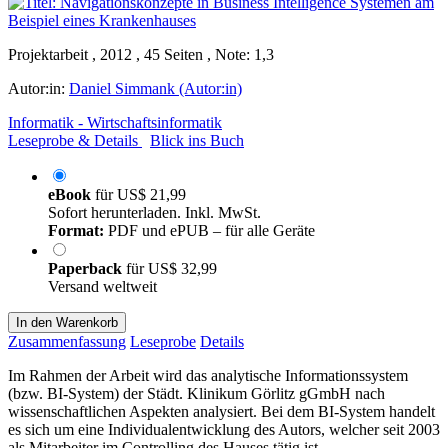
Projektarbeit , 2012 , 45 Seiten , Note: 1,3
Autor:in:
Daniel Simmank (Autor:in)
Informatik - Wirtschaftsinformatik
Leseprobe & Details
Blick ins Buch
eBook
für
US$ 21,99
Sofort herunterladen. Inkl. MwSt.
Format:
PDF und ePUB – für alle Geräte
Paperback
für
US$ 32,99
Versand weltweit
In den Warenkorb
Zusammenfassung
Leseprobe
Details
Im Rahmen der Arbeit wird das analytische Informationssystem
(bzw. BI-System) der Städt. Klinikum Görlitz gGmbH nach
wissenschaftlichen Aspekten analysiert. Bei dem BI-System handelt
es sich um eine Individualentwicklung des Autors, welcher seit 2003
als Mitarbeiter im Controlling des Hauses tätig ist.