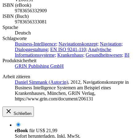
ISBN (eBook)
9783656332909
ISBN (Buch)
9783656333081
Sprache
Deutsch
Schlagworte
Business-Intelligence;
Navigationskonzept;
Navigation;
Dialoggestaltung;
EN ISO 9241-110;
Analytische
Informationssysteme;
Krankenhaus;
Gesundheitswesen;
BI
Produktsicherheit
GRIN Publishing GmbH
Arbeit zitieren
Daniel Simmank (Autor:in)
, 2012, Navigationskonzepte in
Business Intelligence Systemen am Beispiel eines
Krankenhauses, München, GRIN Verlag,
https://www.grin.com/document/206131
Schließen
eBook
für
US$ 21,99
Sofort herunterladen. Inkl. MwSt.