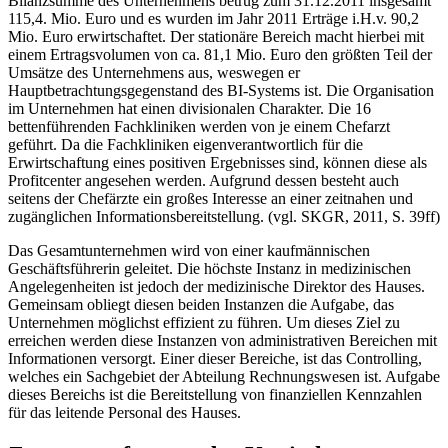
Bilanzsumme des Unternehmens betrug zum 31.12.2011 insgesamt
115,4. Mio. Euro und es wurden im Jahr 2011 Erträge i.H.v. 90,2
Mio. Euro erwirtschaftet. Der stationäre Bereich macht hierbei mit
einem Ertragsvolumen von ca. 81,1 Mio. Euro den größten Teil der
Umsätze des Unternehmens aus, weswegen er
Hauptbetrachtungsgegenstand des BI-Systems ist. Die Organisation
im Unternehmen hat einen divisionalen Charakter. Die 16
bettenführenden Fachkliniken werden von je einem Chefarzt
geführt. Da die Fachkliniken eigenverantwortlich für die
Erwirtschaftung eines positiven Ergebnisses sind, können diese als
Profitcenter angesehen werden. Aufgrund dessen besteht auch
seitens der Chefärzte ein großes Interesse an einer zeitnahen und
zugänglichen Informationsbereitstellung. (vgl. SKGR, 2011, S. 39ff)
Das Gesamtunternehmen wird von einer kaufmännischen
Geschäftsführerin geleitet. Die höchste Instanz in medizinischen
Angelegenheiten ist jedoch der medizinische Direktor des Hauses.
Gemeinsam obliegt diesen beiden Instanzen die Aufgabe, das
Unternehmen möglichst effizient zu führen. Um dieses Ziel zu
erreichen werden diese Instanzen von administrativen Bereichen mit
Informationen versorgt. Einer dieser Bereiche, ist das Controlling,
welches ein Sachgebiet der Abteilung Rechnungswesen ist. Aufgabe
dieses Bereichs ist die Bereitstellung von finanziellen Kennzahlen
für das leitende Personal des Hauses.