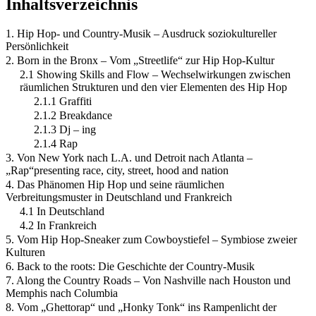
Inhaltsverzeichnis
1. Hip Hop- und Country-Musik – Ausdruck soziokultureller
Persönlichkeit
2. Born in the Bronx – Vom „Streetlife“ zur Hip Hop-Kultur
2.1 Showing Skills and Flow – Wechselwirkungen zwischen
räumlichen Strukturen und den vier Elementen des Hip Hop
2.1.1 Graffiti
2.1.2 Breakdance
2.1.3 Dj – ing
2.1.4 Rap
3. Von New York nach L.A. und Detroit nach Atlanta –
„Rap“presenting race, city, street, hood and nation
4. Das Phänomen Hip Hop und seine räumlichen
Verbreitungsmuster in Deutschland und Frankreich
4.1 In Deutschland
4.2 In Frankreich
5. Vom Hip Hop-Sneaker zum Cowboystiefel – Symbiose zweier
Kulturen
6. Back to the roots: Die Geschichte der Country-Musik
7. Along the Country Roads – Von Nashville nach Houston und
Memphis nach Columbia
8. Vom „Ghettorap“ und „Honky Tonk“ ins Rampenlicht der