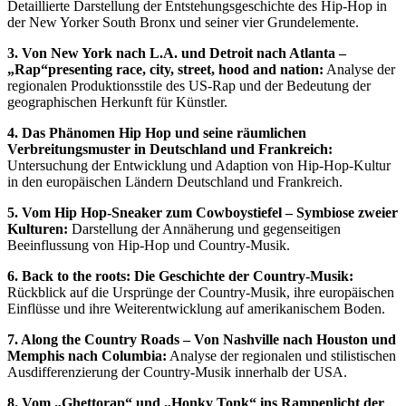
Detaillierte Darstellung der Entstehungsgeschichte des Hip-Hop in
der New Yorker South Bronx und seiner vier Grundelemente.
3. Von New York nach L.A. und Detroit nach Atlanta –
„Rap“presenting race, city, street, hood and nation:
Analyse der
regionalen Produktionsstile des US-Rap und der Bedeutung der
geographischen Herkunft für Künstler.
4. Das Phänomen Hip Hop und seine räumlichen
Verbreitungsmuster in Deutschland und Frankreich:
Untersuchung der Entwicklung und Adaption von Hip-Hop-Kultur
in den europäischen Ländern Deutschland und Frankreich.
5. Vom Hip Hop-Sneaker zum Cowboystiefel – Symbiose zweier
Kulturen:
Darstellung der Annäherung und gegenseitigen
Beeinflussung von Hip-Hop und Country-Musik.
6. Back to the roots: Die Geschichte der Country-Musik:
Rückblick auf die Ursprünge der Country-Musik, ihre europäischen
Einflüsse und ihre Weiterentwicklung auf amerikanischem Boden.
7. Along the Country Roads – Von Nashville nach Houston und
Memphis nach Columbia:
Analyse der regionalen und stilistischen
Ausdifferenzierung der Country-Musik innerhalb der USA.
8. Vom „Ghettorap“ und „Honky Tonk“ ins Rampenlicht der