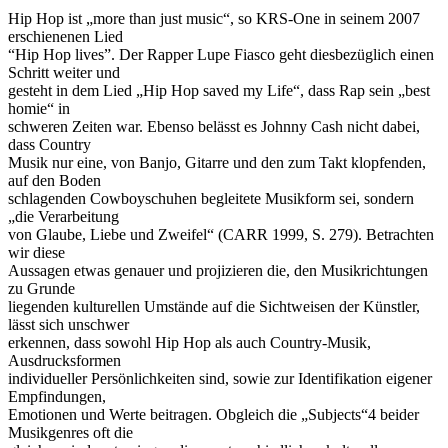
Hip Hop ist „more than just music“, so KRS-One in seinem 2007
erschienenen Lied
“Hip Hop lives”. Der Rapper Lupe Fiasco geht diesbezüglich einen
Schritt weiter und
gesteht in dem Lied „Hip Hop saved my Life“, dass Rap sein „best
homie“ in
schweren Zeiten war. Ebenso belässt es Johnny Cash nicht dabei,
dass Country
Musik nur eine, von Banjo, Gitarre und den zum Takt klopfenden,
auf den Boden
schlagenden Cowboyschuhen begleitete Musikform sei, sondern
„die Verarbeitung
von Glaube, Liebe und Zweifel“ (CARR 1999, S. 279). Betrachten
wir diese
Aussagen etwas genauer und projizieren die, den Musikrichtungen
zu Grunde
liegenden kulturellen Umstände auf die Sichtweisen der Künstler,
lässt sich unschwer
erkennen, dass sowohl Hip Hop als auch Country-Musik,
Ausdrucksformen
individueller Persönlichkeiten sind, sowie zur Identifikation eigener
Empfindungen,
Emotionen und Werte beitragen. Obgleich die „Subjects“4 beider
Musikgenres oft die