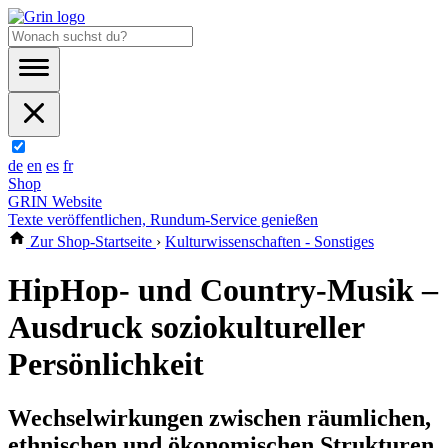
de
en
es
fr
Shop
GRIN Website
Texte veröffentlichen, Rundum-Service genießen
Zur Shop-Startseite
›
Kulturwissenschaften - Sonstiges
HipHop- und Country-Musik –
Ausdruck soziokultureller
Persönlichkeit
Wechselwirkungen zwischen räumlichen,
ethnischen und ökonomischen Strukturen