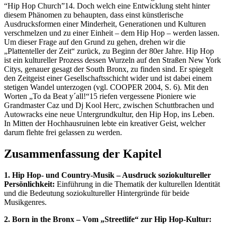
“Hip Hop Church”14. Doch welch eine Entwicklung steht hinter
diesem Phänomen zu behaupten, dass einst künstlerische
Ausdrucksformen einer Minderheit, Generationen und Kulturen
verschmelzen und zu einer Einheit – dem Hip Hop – werden lassen.
Um dieser Frage auf den Grund zu gehen, drehen wir die
„Plattenteller der Zeit“ zurück, zu Beginn der 80er Jahre. Hip Hop
ist ein kultureller Prozess dessen Wurzeln auf den Straßen New York
Citys, genauer gesagt der South Bronx, zu finden sind. Er spiegelt
den Zeitgeist einer Gesellschaftsschicht wider und ist dabei einem
stetigen Wandel unterzogen (vgl. COOPER 2004, S. 6). Mit den
Worten „To da Beat y´all!“15 riefen vergessene Pioniere wie
Grandmaster Caz und Dj Kool Herc, zwischen Schuttbrachen und
Autowracks eine neue Untergrundkultur, den Hip Hop, ins Leben.
In Mitten der Hochhausruinen lebte ein kreativer Geist, welcher
darum flehte frei gelassen zu werden.
Zusammenfassung der Kapitel
1. Hip Hop- und Country-Musik – Ausdruck soziokultureller
Persönlichkeit:
Einführung in die Thematik der kulturellen Identität
und die Bedeutung soziokultureller Hintergründe für beide
Musikgenres.
2. Born in the Bronx – Vom „Streetlife“ zur Hip Hop-Kultur: