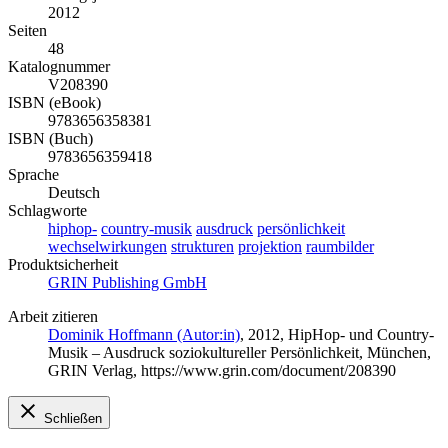
2012
Seiten
48
Katalognummer
V208390
ISBN (eBook)
9783656358381
ISBN (Buch)
9783656359418
Sprache
Deutsch
Schlagworte
hiphop-
country-musik
ausdruck
persönlichkeit
wechselwirkungen
strukturen
projektion
raumbilder
Produktsicherheit
GRIN Publishing GmbH
Arbeit zitieren
Dominik Hoffmann (Autor:in)
, 2012, HipHop- und Country-
Musik – Ausdruck soziokultureller Persönlichkeit, München,
GRIN Verlag, https://www.grin.com/document/208390
Schließen