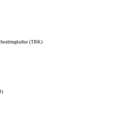
chealringkultur (TRK)
R)