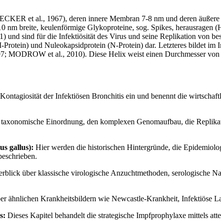
 (BECKER et al., 1967), deren innere Membran 7-8 nm und deren äuße
10 nm breite, keulenförmige Glykoproteine, sog. Spikes, herausrage
nd für die Infektiösität des Virus und seine Replikation von besonde
M-Protein) und Nuleokapsidprotein (N-Protein) dar. Letzteres bildet 
 MODROW et al., 2010). Diese Helix weist einen Durchmesser von 
 Kontagiosität der Infektiösen Bronchitis ein und benennt die wirtsch
ie taxonomische Einordnung, den komplexen Genomaufbau, die Replikati
s gallus):
Hier werden die historischen Hintergründe, die Epidemiolog
 beschrieben.
erblick über klassische virologische Anzuchtmethoden, serologische 
ber ähnlichen Krankheitsbildern wie Newcastle-Krankheit, Infektiös
s:
Dieses Kapitel behandelt die strategische Impfprophylaxe mittels att