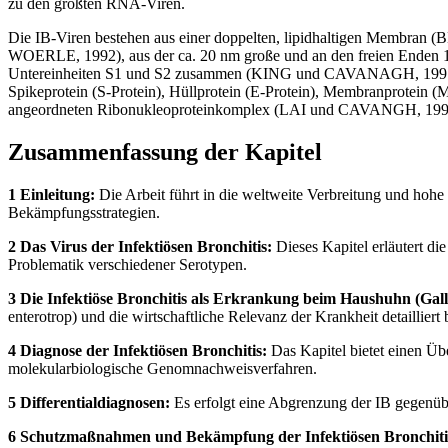
zu den größten RNA-Viren.
Die IB-Viren bestehen aus einer doppelten, lipidhaltigen Membran
WOERLE, 1992), aus der ca. 20 nm große und an den freien Enden 
Untereinheiten S1 und S2 zusammen (KING und CAVANAGH, 1991) und si
Spikeprotein (S-Protein), Hüllprotein (E-Protein), Membranprotein (
angeordneten Ribonukleoproteinkomplex (LAI und CAVANGH, 1997;
Zusammenfassung der Kapitel
1 Einleitung:
Die Arbeit führt in die weltweite Verbreitung und hohe
Bekämpfungsstrategien.
2 Das Virus der Infektiösen Bronchitis:
Dieses Kapitel erläutert d
Problematik verschiedener Serotypen.
3 Die Infektiöse Bronchitis als Erkrankung beim Haushuhn (Gallu
enterotrop) und die wirtschaftliche Relevanz der Krankheit detailliert
4 Diagnose der Infektiösen Bronchitis:
Das Kapitel bietet einen Üb
molekularbiologische Genomnachweisverfahren.
5 Differentialdiagnosen:
Es erfolgt eine Abgrenzung der IB gegenü
6 Schutzmaßnahmen und Bekämpfung der Infektiösen Bronchiti