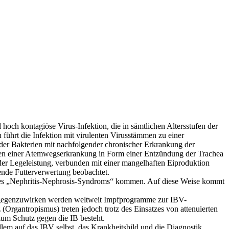
 hoch kontagiöse Virus-Infektion, die in sämtlichen Altersstufen der
n führt die Infektion mit virulenten Virusstämmen zu einer
oder Bakterien mit nachfolgender chronischer Erkrankung der
chen einer Atemwegserkrankung in Form einer Entzündung der Trachea
er Legeleistung, verbunden mit einer mangelhaften Eiproduktion
nde Futterverwertung beobachtet.
des „Nephritis-Nephrosis-Syndroms“ kommen. Auf diese Weise kommt
 entgegenzuwirken werden weltweit Impfprogramme zur IBV-
Organtropismus) treten jedoch trotz des Einsatzes von attenuierten
zum Schutz gegen die IB besteht.
llem auf das IBV selbst, das Krankheitsbild und die Diagnostik