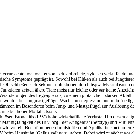
3 verursachte, weltweit enzootisch verbreitete, zyklisch verlaufende und
atorische Symptome geprägt ist. Sowohl bei Küken als auch bei Jungtiere
tät. Oft schließen sich Sekundärinfektionen durch bspw. Mykoplasmen 
ngtieren zeigen ältere Tiere meist nur leichte oder gar keine Anzei
ränderungen des Legeapparats, zu einem plötzlichen, starken Abfall d
ge werden bei Jungmastgeflügel Wachstumsdepression und unbefriedige
usstämmen im Besonderen beim Jung- und Mastgeflügel zur Auslösung 
ie bei hoher Mortalitätsrate.
nfektiösen Bronchitis (IBV) hohe wirtschaftliche Verluste. Um diesen
annigfaltigkeit des IBV bzgl. der Antigenität (Serotyp) und Virulenz (
ch wie vor ein Bedarf an neuen Impfstoffen und Applikationsmethoden 
IBV beim Haushuhn (Gallus gallus) zu geben. Dabei wird zunächst vor a