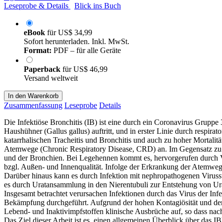
Leseprobe & Details
Blick ins Buch
eBook
für
US$ 34,99
Sofort herunterladen. Inkl. MwSt.
Format:
PDF – für alle Geräte
Paperback
für
US$ 46,99
Versand weltweit
In den Warenkorb
Zusammenfassung
Leseprobe
Details
Die Infektiöse Bronchitis (IB) ist eine durch ein Coronavirus Gruppe 
Haushühner (Gallus gallus) auftritt, und in erster Linie durch respir
katarrhalischen Tracheitis und Bronchitis und auch zu hoher Mortali
Atemwege (Chronic Respiratory Disease, CRD) an. Im Gegensatz zu Ju
und der Bronchien. Bei Legehennen kommt es, hervorgerufen durch Ve
bzgl. Außen- und Innenqualität. Infolge der Erkrankung der Atemwe
Darüber hinaus kann es durch Infektion mit nephropathogenen Vir
es durch Uratansammlung in den Nierentubuli zur Entstehung von Uräm
Insgesamt betrachtet verursachen Infektionen durch das Virus der I
Bekämpfung durchgeführt. Aufgrund der hohen Kontagiösität und der M
Lebend- und Inaktivimpfstoffen klinische Ausbrüche auf, so dass na
Das Ziel dieser Arbeit ist es, einen allgemeinen Überblick über das 