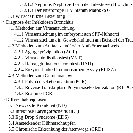
3.2.1.2 Nephritis-Nephrose-Form der Infektiösen Bronchitis
3.2.1.3 Der enterotrope IBV-Stamm Marokko G
3.3 Wirtschaftliche Bedeutung
4 Diagnose der Infektiösen Bronchitis
4.1 Methoden zur Virusanzüchtung
4.1.1 Virusanzüchtung im embryonierten SPF-Hühnerei
4.1.2 Virusanzüchtung in Gewebekulturen am Beispiel der Tra
4.2 Methoden zum Antigen- und/ oder Antikörpernachweis
4.2.1 Agargelpräzipitation (AGP)
4.2.2 Virusneutralisationstest (VNT)
4.2.3 Hämagglutinationshemmtest (HAH)
4.2.4 Enzyme Linked Immunosorbent Assay (ELISA)
4.3 Methoden zum Genomnachweis
4.3.1 Polymerasekettenreaktion (PCR)
4.3.2 Reverse Transkriptase Polymerasekettenreaktion (RT-PC
4.3.3 Realtime-PCR
5 Differentialdiagnosen
5.1 Newcastle-Krankheit (ND)
5.2 Infektiöse Laryngotracheitis (ILT)
5.3 Egg-Drop-Syndrome (EDS)
5.4 Ansteckender Hühnerschnupfen
5.5 Chronische Erkrankung der Atemwege (CRD)