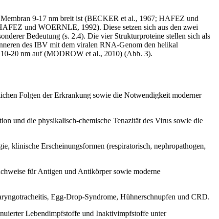
re Membran 9-17 nm breit ist (BECKER et al., 1967; HAFEZ und
n (HAFEZ und WOERNLE, 1992). Diese setzen sich aus den zwei
rer Bedeutung (s. 2.4). Die vier Strukturproteine stellen sich als
im Inneren des IBV mit dem viralen RNA-Genom den helikal
10-20 nm auf (MODROW et al., 2010) (Abb. 3).
aftlichen Folgen der Erkrankung sowie die Notwendigkeit moderner
on und die physikalisch-chemische Tenazität des Virus sowie die
ie, klinische Erscheinungsformen (respiratorisch, nephropathogen,
Nachweise für Antigen und Antikörper sowie moderne
e Laryngotracheitis, Egg-Drop-Syndrome, Hühnerschnupfen und CRD.
enuierter Lebendimpfstoffe und Inaktivimpfstoffe unter