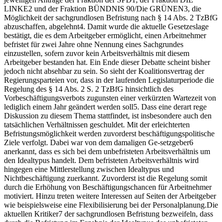
LINKE2 und der Fraktion BÜNDNIS 90/Die GRÜNEN3, die
Möglichkeit der sachgrundlosen Befristung nach § 14 Abs. 2 TzBfG
abzuschaffen, abgelehnt4. Damit wurde die aktuelle Gesetzeslage
bestätigt, die es dem Arbeitgeber ermöglicht, einen Arbeitnehmer
befristet für zwei Jahre ohne Nennung eines Sachgrundes
einzustellen, sofern zuvor kein Arbeitsverhältnis mit diesem
Arbeitgeber bestanden hat. Ein Ende dieser Debatte scheint bisher
jedoch nicht absehbar zu sein. So sieht der Koalitionsvertrag der
Regierungsparteien vor, dass in der laufenden Legislaturperiode die
Regelung des § 14 Abs. 2 S. 2 TzBfG hinsichtlich des
Vorbeschäftigungsverbots zugunsten einer verkürzten Wartezeit von
lediglich einem Jahr geändert werden soll5. Dass eine derart rege
Diskussion zu diesem Thema stattfindet, ist insbesondere auch den
tatsächlichen Verhältnissen geschuldet. Mit der erleichterten
Befristungsmöglichkeit werden zuvorderst beschäftigungspolitische
Ziele verfolgt. Dabei war von dem damaligen Ge-setzgeber6
anerkannt, dass es sich bei dem unbefristeten Arbeitsverhältnis um
den Idealtypus handelt. Dem befristeten Arbeitsverhältnis wird
hingegen eine Mittlerstellung zwischen Idealtypus und
Nichtbeschäftigung zuerkannt. Zuvorderst ist die Regelung somit
durch die Erhöhung von Beschäftigungschancen für Arbeitnehmer
motiviert. Hinzu treten weitere Interessen auf Seiten der Arbeitgeber
wie beispielsweise eine Flexibilisierung bei der Personalplanung.Die
aktuellen Kritiker7 der sachgrundlosen Befristung bezweifeln, dass