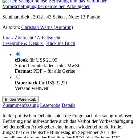
Seminararbeit , 2012 , 43 Seiten , Note: 13 Punkte
Autor:in:
Christian Warns (Autor:in)
Jura - Zivilrecht / Arbeitsrecht
Leseprobe & Details
Blick ins Buch
eBook
für
US$ 21,99
Sofort herunterladen. Inkl. MwSt.
Format:
PDF – für alle Geräte
Paperback
für
US$ 32,99
Versand weltweit
In den Warenkorb
Zusammenfassung
Leseprobe
Details
In der politischen Debatte spielt die Frage nach der sachgrundlosen
Befristung und insbesondere auch das Verbot der Vorbeschäftigung
bei demselben Arbeitgeber eine immer wiederkehrende Rolle.
Jüngst hat der Deutsche Bundestag im September 2011 die
jeweiligen Anträge der Fraktion der SPD1, der Fraktion DIE