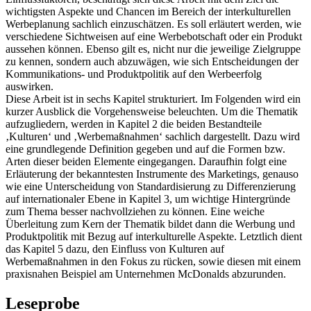
wichtigsten Aspekte und Chancen im Bereich der interkulturellen
Werbeplanung sachlich einzuschätzen. Es soll erläutert werden, wie
verschiedene Sichtweisen auf eine Werbebotschaft oder ein Produkt
aussehen können. Ebenso gilt es, nicht nur die jeweilige Zielgruppe
zu kennen, sondern auch abzuwägen, wie sich Entscheidungen der
Kommunikations- und Produktpolitik auf den Werbeerfolg
auswirken.
Diese Arbeit ist in sechs Kapitel strukturiert. Im Folgenden wird ein
kurzer Ausblick die Vorgehensweise beleuchten. Um die Thematik
aufzugliedern, werden in Kapitel 2 die beiden Bestandteile
‚Kulturen‘ und ‚Werbemaßnahmen‘ sachlich dargestellt. Dazu wird
eine grundlegende Definition gegeben und auf die Formen bzw.
Arten dieser beiden Elemente eingegangen. Daraufhin folgt eine
Erläuterung der bekanntesten Instrumente des Marketings, genauso
wie eine Unterscheidung von Standardisierung zu Differenzierung
auf internationaler Ebene in Kapitel 3, um wichtige Hintergründe
zum Thema besser nachvollziehen zu können. Eine weiche
Überleitung zum Kern der Thematik bildet dann die Werbung und
Produktpolitik mit Bezug auf interkulturelle Aspekte. Letztlich dient
das Kapitel 5 dazu, den Einfluss von Kulturen auf
Werbemaßnahmen in den Fokus zu rücken, sowie diesen mit einem
praxisnahen Beispiel am Unternehmen McDonalds abzurunden.
Leseprobe