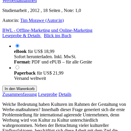
Studienarbeit , 2012 , 18 Seiten , Note: 1,0
Autor:in:
Tim Morawe (Autor:in)
BWL - Offline-Marketing und Online-Marketing
Leseprobe & Details
Blick ins Buch
eBook
für
US$ 18,99
Sofort herunterladen. Inkl. MwSt.
Format:
PDF und ePUB – für alle Geräte
Paperback
für
US$ 21,99
Versand weltweit
In den Warenkorb
Zusammenfassung
Leseprobe
Details
Welche Bedeutung haben Kulturen im Rahmen der Gestaltung von
Werbe-maßnahmen? Innerhalb dieser Frage generiert sich die erste
Problemstellung für international agierende Unternehmen, denn
Werbung wird von Kultur zu Kultur unterschiedlich
wahrgenommen. Neben der Betrachtung vieler kultureller
Einflussfaktoren, beschäftigt sich diese Arbeit mit dem Ziel die