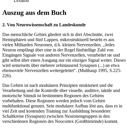
Lexikon
Auszug aus dem Buch
2. Von Neurowissenschaft zu Landeskunde
Das menschliche Gehirn gliedert sich in drei Abschnitte, zwei
Hemisphären und fünf Lappen, mikrostrukturell besteht es aus
vielen Milliarden Neuronen, d.h. kleinen Nervenzellen. „Jedes
Neuron empfängt über eine in der Regel fünfstellige Zahl von
Eingängen Signale von anderen Nervenzellen, verarbeitet sie und
gibt selbst über einen Ausgang nur ein einziges Signal weiter. Dieses
wird seinerseits über mehrere zehntausend Synapsen (...) an etwa
ebensoviele Nervenzellen weitergeleitet". (Multhaup 1995, S.225-
226).
Das Gehirn ist nach modularen Prinzipien strukturiert und die
Verarbeitung und die Kontrolle über visuelle, auditive, taktile und
motorische Stimuli ist bestimmten Regionen des Gehirns
vorbehalten. Diese Regionen werden jedoch vom Gehirn
multifunktional genutzt. Sein modularer Aufbau löst aus, dass es in
viel Zeit und kostenden Training zur Ausbildung besonderer
Schaltkreise (Synapsen) zwischen Neuronengruppen in den
verschiedenen Regionen des Neocortex (Großhirnrinde) kommt.