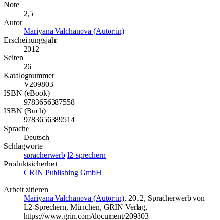
Note
2,5
Autor
Mariyana Valchanova (Autor:in)
Erscheinungsjahr
2012
Seiten
26
Katalognummer
V209803
ISBN (eBook)
9783656387558
ISBN (Buch)
9783656389514
Sprache
Deutsch
Schlagworte
spracherwerb
l2-sprechern
Produktsicherheit
GRIN Publishing GmbH
Arbeit zitieren
Mariyana Valchanova (Autor:in)
, 2012, Spracherwerb von
L2-Sprechern, München, GRIN Verlag,
https://www.grin.com/document/209803