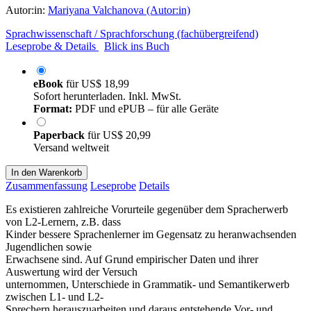
Autor:in:
Mariyana Valchanova (Autor:in)
Sprachwissenschaft / Sprachforschung (fachübergreifend)
Leseprobe & Details
Blick ins Buch
eBook
für
US$ 18,99
Sofort herunterladen. Inkl. MwSt.
Format:
PDF und ePUB – für alle Geräte
Paperback
für
US$ 20,99
Versand weltweit
In den Warenkorb
Zusammenfassung
Leseprobe
Details
Es existieren zahlreiche Vorurteile gegenüber dem Spracherwerb
von L2-Lernern, z.B. dass
Kinder bessere Sprachenlerner im Gegensatz zu heranwachsenden
Jugendlichen sowie
Erwachsene sind. Auf Grund empirischer Daten und ihrer
Auswertung wird der Versuch
unternommen, Unterschiede in Grammatik- und Semantikerwerb
zwischen L1- und L2-
Sprechern herauszuarbeiten und daraus entstehende Vor- und