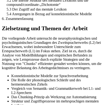
5.2 Die interne Struktur des mentalen Lexikons und die
compound/coordinate-„Dichotomie“
5.3 Der Zugriff auf das mentale Lexikon
5.4 Anregungen in Bezug auf konnektionistische Modelle
6. Zusammenfassung
Zielsetzung und Themen der Arbeit
Die vorliegende Arbeit untersucht die neurophysiologischen und
psycholinguistischen Grundlagen des Zweitspracherwerbs (L2) bei
Erwachsenen, wobei insbesondere Unterschiede zum
Erstspracherwerb (L1) im Fokus stehen. Ziel ist es, durch die
Analyse von Modellbildungen und empirischen Befunden zu
zeigen, wie Lernprozesse durch explizite Strategien und die
Nutzung von "Chunks" effizienter gestaltet werden können, um die
kognitive Belastung des Arbeitsgedächtnisses zu verringern.
Konnektionistische Modelle zur Sprachverarbeitung
Die Rolle der phonologischen Schleife und des
hermeneutischen Zirkels
Vergleich von Semantik- und Grammatikerwerb bei L1- und
L2-Sprechern
Das Chunking-Prinzip als Werkzeug zur Automatisierung
Struktur und Zugriffsprozesse im mehrsprachigen mentalen