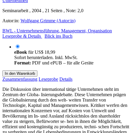
Seminararbeit , 2004 , 21 Seiten , Note: 2,0
Autor:in:
Wolfgang Grimme (Autor:in)
BWL - Unternehmensführung, Management, Organisation
Leseprobe & Details
Blick ins Buch
eBook
für
US$ 18,99
Sofort herunterladen. Inkl. MwSt.
Format:
PDF und ePUB – für alle Geräte
In den Warenkorb
Zusammenfassung
Leseprobe
Details
Die Diskussion über international tätige Unternehmen steht im
Zentrum der Globa- lisierungsdebatte. Diese Unternehmen prägen
die Globalisierung durch den welt- weiten Transfer von
Technologie, Kapital und Managementwissen. Kritiker werfen den
internationalen Konzernen vor, auf Kosten von Umwelt und
Bevölkerung im In- und Ausland rücksichtslos den shareholder
value zu steigern, Befürworter se- hen in ihnen die Möglichkeit,
effizient und kostengünstig zu produzieren, techni- schen Fortschritt
zu verbreiten und die Lebensbedingungen in Entwicklungsländern