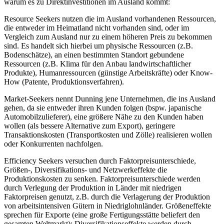
warum es zu Direktinvestitionen im Ausland kommt:
Resource Seekers nutzen die im Ausland vorhandenen Ressourcen,
die entweder im Heimatland nicht vorhanden sind, oder im
Vergleich zum Ausland nur zu einem höheren Preis zu bekommen
sind. Es handelt sich hierbei um physische Ressourcen (z.B.
Bodenschätze), an einen bestimmten Standort gebundene
Ressourcen (z.B. Klima für den Anbau landwirtschaftlicher
Produkte), Humanressourcen (günstige Arbeitskräfte) oder Know-
How (Patente, Produktionsverfahren).
Market-Seekers nennt Dunning jene Unternehmen, die ins Ausland
gehen, da sie entweder ihren Kunden folgen (bspw. japanische
Automobilzulieferer), eine größere Nähe zu den Kunden haben
wollen (als bessere Alternative zum Export), geringere
Transaktionskosten (Transportkosten und Zölle) realisieren wollen
oder Konkurrenten nachfolgen.
Efficiency Seekers versuchen durch Faktorpreisunterschiede,
Größen-, Diversifikations- und Netzwerkeffekte die
Produktionskosten zu senken. Faktorpreisunterschiede werden
durch Verlegung der Produktion in Länder mit niedrigen
Faktorpreisen genutzt, z.B. durch die Verlagerung der Produktion
von arbeitsintensiven Gütern in Niedriglohnländer. Größeneffekte
sprechen für Exporte (eine große Fertigungsstätte beliefert den
gesamten Weltmarkt); Diversifikationseffekte werden durch