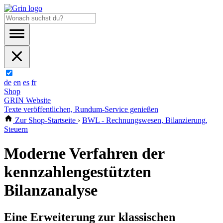
de
en
es
fr
Shop
GRIN Website
Texte veröffentlichen, Rundum-Service genießen
Zur Shop-Startseite
›
BWL - Rechnungswesen, Bilanzierung,
Steuern
Moderne Verfahren der
kennzahlengestützten
Bilanzanalyse
Eine Erweiterung zur klassischen