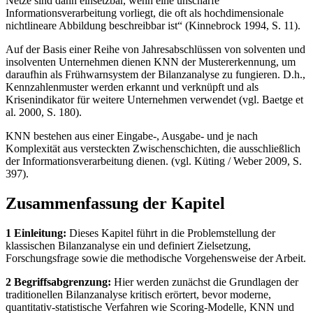
Netze sind dann einsetzbar, wenn eine unscharfe
Informationsverarbeitung vorliegt, die oft als hochdimensionale
nichtlineare Abbildung beschreibbar ist“ (Kinnebrock 1994, S. 11).
Auf der Basis einer Reihe von Jahresabschlüssen von solventen und
insolventen Unternehmen dienen KNN der Mustererkennung, um
daraufhin als Frühwarnsystem der Bilanzanalyse zu fungieren. D.h.,
Kennzahlenmuster werden erkannt und verknüpft und als
Krisenindikator für weitere Unternehmen verwendet (vgl. Baetge et
al. 2000, S. 180).
KNN bestehen aus einer Eingabe-, Ausgabe- und je nach
Komplexität aus versteckten Zwischenschichten, die ausschließlich
der Informationsverarbeitung dienen. (vgl. Küting / Weber 2009, S.
397).
Zusammenfassung der Kapitel
1 Einleitung:
Dieses Kapitel führt in die Problemstellung der
klassischen Bilanzanalyse ein und definiert Zielsetzung,
Forschungsfrage sowie die methodische Vorgehensweise der Arbeit.
2 Begriffsabgrenzung:
Hier werden zunächst die Grundlagen der
traditionellen Bilanzanalyse kritisch erörtert, bevor moderne,
quantitativ-statistische Verfahren wie Scoring-Modelle, KNN und