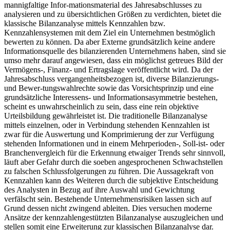
mannigfaltige Infor-mationsmaterial des Jahresabschlusses zu
analysieren und zu übersichtlichen Größen zu verdichten, bietet die
klassische Bilanzanalyse mittels Kennzahlen bzw.
Kennzahlensystemen mit dem Ziel ein Unternehmen bestmöglich
bewerten zu können. Da aber Externe grundsätzlich keine andere
Informationsquelle des bilanzierenden Unternehmens haben, sind sie
umso mehr darauf angewiesen, dass ein möglichst getreues Bild der
Vermögens-, Finanz- und Ertragslage veröffentlicht wird. Da der
Jahresabschluss vergangenheitsbezogen ist, diverse Bilanzierungs-
und Bewer-tungswahlrechte sowie das Vorsichtsprinzip und eine
grundsätzliche Interessens- und Informationsasymmetrie bestehen,
scheint es unwahrscheinlich zu sein, dass eine rein objektive
Urteilsbildung gewährleistet ist. Die traditionelle Bilanzanalyse
mittels einzelnen, oder in Verbindung stehenden Kennzahlen ist
zwar für die Auswertung und Komprimierung der zur Verfügung
stehenden Informationen und in einem Mehrperioden-, Soll-ist- oder
Branchenvergleich für die Erkennung etwaiger Trends sehr sinnvoll,
läuft aber Gefahr durch die soeben angesprochenen Schwachstellen
zu falschen Schlussfolgerungen zu führen. Die Aussagekraft von
Kennzahlen kann des Weiteren durch die subjektive Entscheidung
des Analysten in Bezug auf ihre Auswahl und Gewichtung
verfälscht sein. Bestehende Unternehmensrisiken lassen sich auf
Grund dessen nicht zwingend ableiten. Dies versuchen moderne
Ansätze der kennzahlengestützten Bilanzanalyse auszugleichen und
stellen somit eine Erweiterung zur klassischen Bilanzanalyse dar.