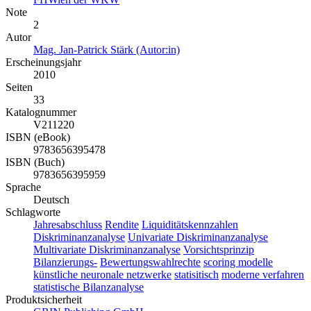
Note
2
Autor
Mag. Jan-Patrick Stärk (Autor:in)
Erscheinungsjahr
2010
Seiten
33
Katalognummer
V211220
ISBN (eBook)
9783656395478
ISBN (Buch)
9783656395959
Sprache
Deutsch
Schlagworte
Jahresabschluss
Rendite
Liquiditätskennzahlen
Diskriminanzanalyse
Univariate Diskriminanzanalyse
Multivariate Diskriminanzanalyse
Vorsichtsprinzip
Bilanzierungs-
Bewertungswahlrechte
scoring modelle
künstliche neuronale netzwerke
statisitisch
moderne verfahren
statistische Bilanzanalyse
Produktsicherheit