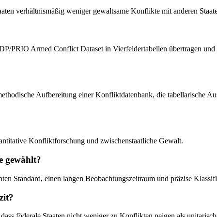
aaten verhältnismäßig weniger gewaltsame Konflikte mit anderen Staaten
P/PRIO Armed Conflict Dataset in Vierfeldertabellen übertragen und mit
methodische Aufbereitung einer Konfliktdatenbank, die tabellarische Aus
antitative Konfliktforschung und zwischenstaatliche Gewalt.
e gewählt?
ten Standard, einen langen Beobachtungszeitraum und präzise Klassifiz
zit?
ss föderale Staaten nicht weniger zu Konflikten neigen als unitarisch