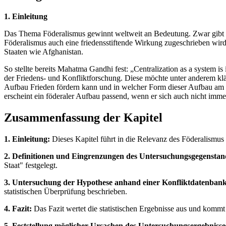
1. Einleitung
Das Thema Föderalismus gewinnt weltweit an Bedeutung. Zwar gibt e
Föderalismus auch eine friedensstiftende Wirkung zugeschrieben wird
Staaten wie Afghanistan.
So stellte bereits Mahatma Gandhi fest: „Centralization as a system i
der Friedens- und Konfliktforschung. Diese möchte unter anderem klär
Aufbau Frieden fördern kann und in welcher Form dieser Aufbau am wi
erscheint ein föderaler Aufbau passend, wenn er sich auch nicht imm
Zusammenfassung der Kapitel
1. Einleitung:
Dieses Kapitel führt in die Relevanz des Föderalismus 
2. Definitionen und Eingrenzungen des Untersuchungsgegenstan
Staat" festgelegt.
3. Untersuchung der Hypothese anhand einer Konfliktdatenbank
statistischen Überprüfung beschrieben.
4. Fazit:
Das Fazit wertet die statistischen Ergebnisse aus und komm
5. Feststellung möglicher Ursachen des Untersuchungsergebnisse