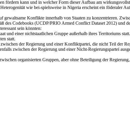
eden fördern kann und in welcher Form dieser Aufbau am wirkungsvollst
eterogenität wie bei-spielsweise in Nigeria erscheint ein föderaler A
i auf gewaltsame Konflikte innerhalb von Staaten zu konzentrieren. Zw
ß des Codebooks (UCDP/PRIO Armed Conflict Dataset 2012) und der In
teressant sein könnten:
t und einer nichtstaatlichen Gruppe außerhalb ihres Territoriums statt
en statt.
zwischen der Regierung und einer Konfliktpartei, die nicht Teil der Reg
benfalls zwischen der Regierung und einer Nicht-Regierungspartei ausget
wischen organisierten Gruppen, aber ohne Beteiligung der Regierung, a