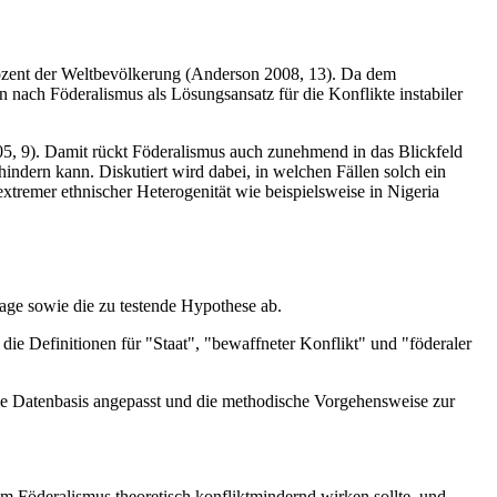
rozent der Weltbevölkerung (Anderson 2008, 13). Da dem
 nach Föderalismus als Lösungsansatz für die Konflikte instabiler
 2005, 9). Damit rückt Föderalismus auch zunehmend in das Blickfeld
indern kann. Diskutiert wird dabei, in welchen Fällen solch ein
tremer ethnischer Heterogenität wie beispielsweise in Nigeria
rage sowie die zu testende Hypothese ab.
die Definitionen für "Staat", "bewaffneter Konflikt" und "föderaler
ie Datenbasis angepasst und die methodische Vorgehensweise zur
um Föderalismus theoretisch konfliktmindernd wirken sollte, und