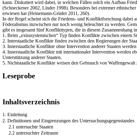
kann. Diskutiert wird dabei, in welchen Fällen solch ein Aufbau Fri
(Schneckener 2002, Linder 1998). Besonders bei extremer ethnischer H
erwiesen hat (Heinemann-Grüder 2011, 260).
In der Regel scheint sich die Friedens- und Konfliktforschung dabe
Föderalismus inzwischen nur noch wenig beleuchtet zu werden. Gemä
gibt es insgesamt fünf Konflikttypen, die in diesem Zusammenhang in
1. Beim „extrasystemischen“ Typ finden Konflikte zwischen einem Staa
2. Interstaatliche Konflikte finden zwischen den Regierungen der Staat
3. Innerstaatliche Konflikte ohne Intervention anderer Staaten werden 
4. Innerstaatliche Konflikte mit internationaler Intervention werden e
Unterstützung anderer Staaten.
5. Nichtstaatliche Konflikte weisen den Gebrauch von Waffengewalt z
Leseprobe
Inhaltsverzeichnis
1. Einleitung
2. Definitionen und Eingrenzungen des Untersuchungsgegenstandes
2.1 untersuchte Staaten
2.2 untersuchter Zeitraum