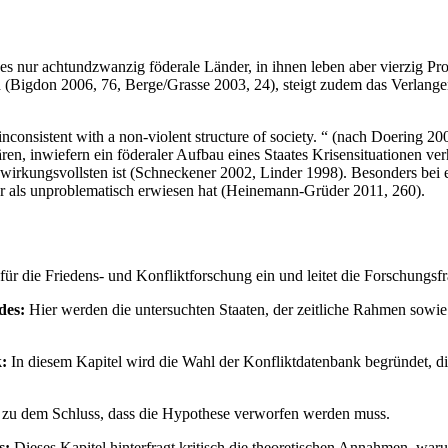
s nur achtundzwanzig föderale Länder, in ihnen leben aber vierzig P
 (Bigdon 2006, 76, Berge/Grasse 2003, 24), steigt zudem das Verlangen
s inconsistent with a non-violent structure of society. “ (nach Doering
en, inwiefern ein föderaler Aufbau eines Staates Krisensituationen verh
rkungsvollsten ist (Schneckener 2002, Linder 1998). Besonders bei ex
er als unproblematisch erwiesen hat (Heinemann-Grüder 2011, 260).
für die Friedens- und Konfliktforschung ein und leitet die Forschungsf
des:
Hier werden die untersuchten Staaten, der zeitliche Rahmen sowie 
:
In diesem Kapitel wird die Wahl der Konfliktdatenbank begründet, d
t zu dem Schluss, dass die Hypothese verworfen werden muss.
s:
Dieses Kapitel hinterfragt kritisch die theoretischen Annahmen, war