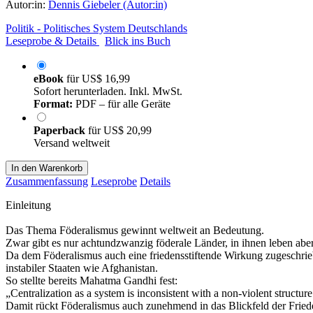
Autor:in:
Dennis Giebeler (Autor:in)
Politik - Politisches System Deutschlands
Leseprobe & Details
Blick ins Buch
eBook
für
US$ 16,99
Sofort herunterladen. Inkl. MwSt.
Format:
PDF – für alle Geräte
Paperback
für
US$ 20,99
Versand weltweit
In den Warenkorb
Zusammenfassung
Leseprobe
Details
Einleitung
Das Thema Föderalismus gewinnt weltweit an Bedeutung.
Zwar gibt es nur achtundzwanzig föderale Länder, in ihnen leben abe
Da dem Föderalismus auch eine friedensstiftende Wirkung zugeschrie
instabiler Staaten wie Afghanistan.
So stellte bereits Mahatma Gandhi fest:
„Centralization as a system is inconsistent with a non-violent structur
Damit rückt Föderalismus auch zunehmend in das Blickfeld der Friede