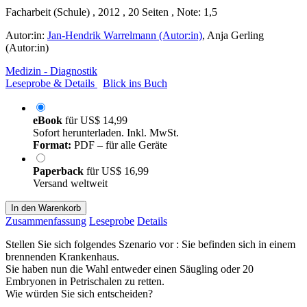
Facharbeit (Schule) , 2012 , 20 Seiten , Note: 1,5
Autor:in:
Jan-Hendrik Warrelmann (Autor:in)
,
Anja Gerling
(Autor:in)
Medizin - Diagnostik
Leseprobe & Details
Blick ins Buch
eBook
für
US$ 14,99
Sofort herunterladen. Inkl. MwSt.
Format:
PDF – für alle Geräte
Paperback
für
US$ 16,99
Versand weltweit
In den Warenkorb
Zusammenfassung
Leseprobe
Details
Stellen Sie sich folgendes Szenario vor : Sie befinden sich in einem
brennenden Krankenhaus.
Sie haben nun die Wahl entweder einen Säugling oder 20
Embryonen in Petrischalen zu retten.
Wie würden Sie sich entscheiden?