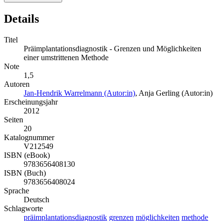
Details
Titel
Präimplantationsdiagnostik - Grenzen und Möglichkeiten
einer umstrittenen Methode
Note
1,5
Autoren
Jan-Hendrik Warrelmann (Autor:in)
,
Anja Gerling (Autor:in)
Erscheinungsjahr
2012
Seiten
20
Katalognummer
V212549
ISBN (eBook)
9783656408130
ISBN (Buch)
9783656408024
Sprache
Deutsch
Schlagworte
präimplantationsdiagnostik
grenzen
möglichkeiten
methode