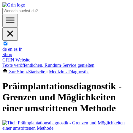
de
en
es
fr
Shop
GRIN Website
Texte veröffentlichen, Rundum-Service genießen
Zur Shop-Startseite
›
Medizin - Diagnostik
Präimplantationsdiagnostik -
Grenzen und Möglichkeiten
einer umstrittenen Methode