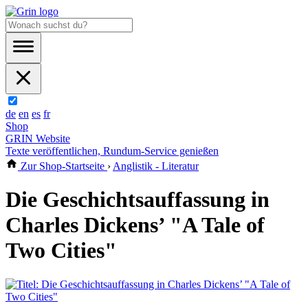
de
en
es
fr
Shop
GRIN Website
Texte veröffentlichen, Rundum-Service genießen
Zur Shop-Startseite
›
Anglistik - Literatur
Die Geschichtsauffassung in
Charles Dickens’ "A Tale of
Two Cities"