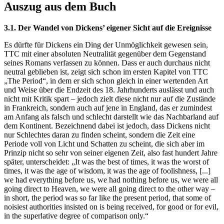
Auszug aus dem Buch
3.1. Der Wandel von Dickens’ eigener Sicht auf die Ereignisse
Es dürfte für Dickens ein Ding der Unmöglichkeit gewesen sein,
TTC mit einer absoluten Neutralität gegenüber dem Gegenstand
seines Romans verfassen zu können. Dass er auch durchaus nicht
neutral geblieben ist, zeigt sich schon im ersten Kapitel von TTC
„The Period“, in dem er sich schon gleich in einer wertenden Art
und Weise über die Endzeit des 18. Jahrhunderts auslässt und auch
nicht mit Kritik spart – jedoch zielt diese nicht nur auf die Zustände
in Frankreich, sondern auch auf jene in England, das er zumindest
am Anfang als falsch und schlecht darstellt wie das Nachbarland auf
dem Kontinent. Bezeichnend dabei ist jedoch, dass Dickens nicht
nur Schlechtes daran zu finden scheint, sondern die Zeit eine
Periode voll von Licht und Schatten zu scheint, die sich aber im
Prinzip nicht so sehr von seiner eigenen Zeit, also fast hundert Jahre
später, unterscheidet: „It was the best of times, it was the worst of
times, it was the age of wisdom, it was the age of foolishness, [...]
we had everything before us, we had nothing before us, we were all
going direct to Heaven, we were all going direct to the other way –
in short, the period was so far like the present period, that some of
noisiest authorities insisted on is being received, for good or for evil,
in the superlative degree of comparison only.“