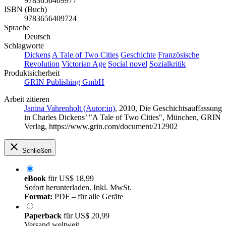
9783656409977
ISBN (Buch)
9783656409724
Sprache
Deutsch
Schlagworte
Dickens
A Tale of Two Cities
Geschichte
Französische
Revolution
Victorian Age
Social novel
Sozialkritik
Produktsicherheit
GRIN Publishing GmbH
Arbeit zitieren
Janina Vahrenholt (Autor:in)
, 2010, Die Geschichtsauffassung
in Charles Dickens’ "A Tale of Two Cities", München, GRIN
Verlag, https://www.grin.com/document/212902
Schließen
eBook
für
US$ 18,99
Sofort herunterladen. Inkl. MwSt.
Format:
PDF – für alle Geräte
Paperback
für
US$ 20,99
Versand weltweit