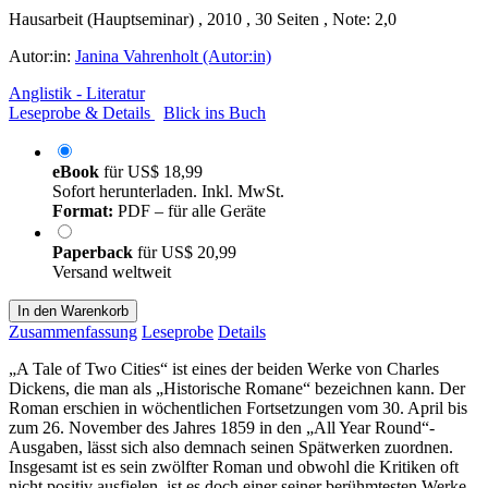
Hausarbeit (Hauptseminar) , 2010 , 30 Seiten , Note: 2,0
Autor:in:
Janina Vahrenholt (Autor:in)
Anglistik - Literatur
Leseprobe & Details
Blick ins Buch
eBook
für
US$ 18,99
Sofort herunterladen. Inkl. MwSt.
Format:
PDF – für alle Geräte
Paperback
für
US$ 20,99
Versand weltweit
In den Warenkorb
Zusammenfassung
Leseprobe
Details
„A Tale of Two Cities“ ist eines der beiden Werke von Charles
Dickens, die man als „Historische Romane“ bezeichnen kann. Der
Roman erschien in wöchentlichen Fortsetzungen vom 30. April bis
zum 26. November des Jahres 1859 in den „All Year Round“-
Ausgaben, lässt sich also demnach seinen Spätwerken zuordnen.
Insgesamt ist es sein zwölfter Roman und obwohl die Kritiken oft
nicht positiv ausfielen, ist es doch einer seiner berühmtesten Werke.