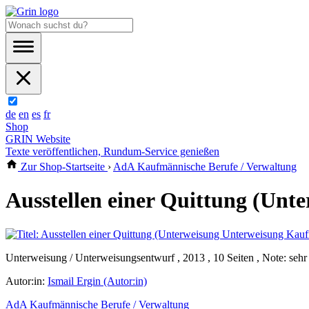
de
en
es
fr
Shop
GRIN Website
Texte veröffentlichen, Rundum-Service genießen
Zur Shop-Startseite
›
AdA Kaufmännische Berufe / Verwaltung
Ausstellen einer Quittung (Un
Unterweisung / Unterweisungsentwurf , 2013 , 10 Seiten , Note: sehr
Autor:in:
Ismail Ergin (Autor:in)
AdA Kaufmännische Berufe / Verwaltung