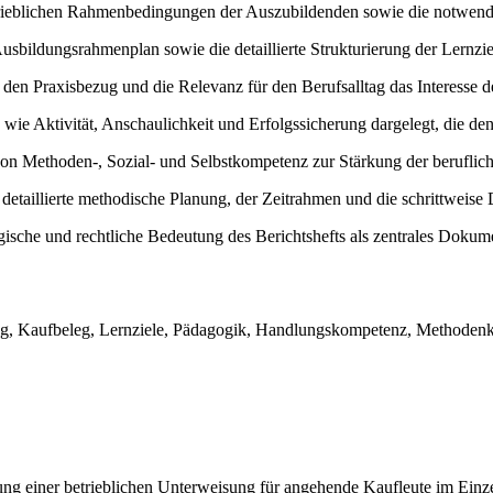
trieblichen Rahmenbedingungen der Auszubildenden sowie die notwendi
ildungsrahmenplan sowie die detaillierte Strukturierung der Lernziele
h den Praxisbezug und die Relevanz für den Berufsalltag das Interesse
wie Aktivität, Anschaulichkeit und Erfolgssicherung dargelegt, die de
 von Methoden-, Sozial- und Selbstkompetenz zur Stärkung der berufl
 detaillierte methodische Planung, der Zeitrahmen und die schrittweise
ogische und rechtliche Bedeutung des Berichtshefts als zentrales Dokum
ng, Kaufbeleg, Lernziele, Pädagogik, Handlungskompetenz, Methodenk
ng einer betrieblichen Unterweisung für angehende Kaufleute im Einze