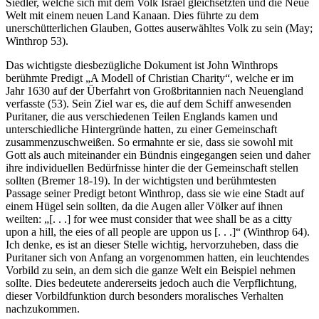
Siedler, welche sich mit dem Volk Israel gleichsetzten und die Neue
Welt mit einem neuen Land Kanaan. Dies führte zu dem
unerschütterlichen Glauben, Gottes auserwähltes Volk zu sein (May;
Winthrop 53).
Das wichtigste diesbezügliche Dokument ist John Winthrops
berühmte Predigt „A Modell of Christian Charity“, welche er im
Jahr 1630 auf der Überfahrt von Großbritannien nach Neuengland
verfasste (53). Sein Ziel war es, die auf dem Schiff anwesenden
Puritaner, die aus verschiedenen Teilen Englands kamen und
unterschiedliche Hintergründe hatten, zu einer Gemeinschaft
zusammenzuschweißen. So ermahnte er sie, dass sie sowohl mit
Gott als auch miteinander ein Bündnis eingegangen seien und daher
ihre individuellen Bedürfnisse hinter die der Gemeinschaft stellen
sollten (Bremer 18-19). In der wichtigsten und berühmtesten
Passage seiner Predigt betont Winthrop, dass sie wie eine Stadt auf
einem Hügel sein sollten, da die Augen aller Völker auf ihnen
weilten: „[. . .] for wee must consider that wee shall be as a citty
upon a hill, the eies of all people are uppon us [. . .]“ (Winthrop 64).
Ich denke, es ist an dieser Stelle wichtig, hervorzuheben, dass die
Puritaner sich von Anfang an vorgenommen hatten, ein leuchtendes
Vorbild zu sein, an dem sich die ganze Welt ein Beispiel nehmen
sollte. Dies bedeutete andererseits jedoch auch die Verpflichtung,
dieser Vorbildfunktion durch besonders moralisches Verhalten
nachzukommen.