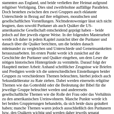
stammten aus England, und beide verließen ihre Heimat aufgrund
religiöser Verfolgung. Dies sind zweifelsohne auffällige Parallelen.
Doch bestehen zwischen den zwei Gruppen auch eklatante
Unterschiede in Bezug auf ihre religiösen, moralischen und
gesellschaftlichen Vorstellungen. Nichtsdestoweniger lässt sich nicht
leugnen, dass sowohl Puritaner als auch Quäker die US-
amerikanische Gesellschaft entscheidend geprägt haben – beide
jedoch auf ihre jeweils eigene Weise. In der folgenden Masterarbeit
werde ich daher in jedem Kapitel zunächst über die Puritaner und
danach über die Quäker berichten, um die beiden danach
miteinander zu vergleichen und Unterschiede und Gemeinsamkeiten
herauszuarbeiten. Im ersten Punkt werde ich zunächst auf die
Geschichte der Puritaner und Quäker eingehen, um dem Leser die
nötigen historischen Hintergründe zu vermitteln. Darauf folgt der
Hauptteil meiner Arbeit: Anhand schriftlicher Zeugnisse wie Briefen
und Predigten werde ich die unterschiedlichen Einstellungen beider
Gruppen zu verschiedenen Themen beleuchten, hierbei jedoch auch
Sekundärliteratur zu Rate ziehen. Dabei werden einerseits religiöse
Themen wie das Gottesbild oder die Bedeutung der Bibel für die
jeweilige Gruppe beleuchtet werden und andererseits
gesellschaftliche Themen wie die Rolle der Frau oder das Verhältnis
zu den amerikanischen Ureinwohnern. Manche Punkte werde ich
bei beiden Gruppierungen behandeln, da sich beide dazu geäußert
haben; manche Themen waren jedoch ausschließlich den Puritanern
bzw. den Quäkern wichtig und werden daher jeweils separat