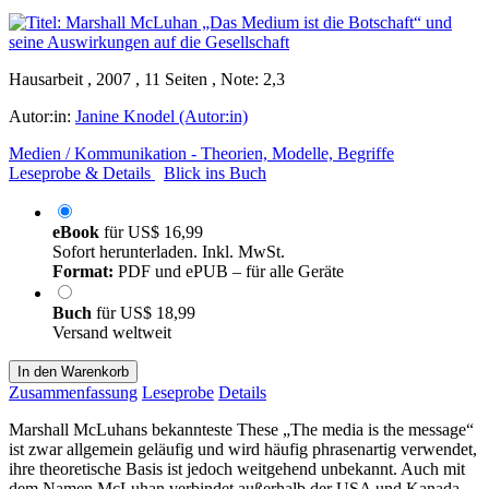
Hausarbeit , 2007 , 11 Seiten , Note: 2,3
Autor:in:
Janine Knodel (Autor:in)
Medien / Kommunikation - Theorien, Modelle, Begriffe
Leseprobe & Details
Blick ins Buch
eBook
für
US$ 16,99
Sofort herunterladen. Inkl. MwSt.
Format:
PDF und ePUB – für alle Geräte
Buch
für
US$ 18,99
Versand weltweit
In den Warenkorb
Zusammenfassung
Leseprobe
Details
Marshall McLuhans bekannteste These „The media is the message“
ist zwar allgemein geläufig und wird häufig phrasenartig verwendet,
ihre theoretische Basis ist jedoch weitgehend unbekannt. Auch mit
dem Namen McLuhan verbindet außerhalb der USA und Kanada