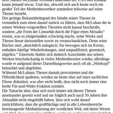
kaum jemand etwas. Und das, obwohl sich auch heute noch ein
großer Teil der Medientheoretiker zumindest teilweise auf seine
Thesen bezieht.
Der geringe Bekanntheitsgrad des Inhalts seiner Thesen ist
vermutlich zum einen darauf zurück zu führen, dass McLuhan die in
seinen Werken vorgestellten Theorien nicht kausal beschreibt,
sondern „die Form der Linearität durch die Figur eines Mosaiks“
ersetzt, was es einigermaßen schwierig macht, seine Werke und
Thesen linear darzustellen sowie zu veranschaulichen. Denn seine
Bücher sind „absichtlich unlogisch: Sie bewegen sich im Kreise,
enthalten häufige Wiederholungen, sind unqualifiziert, gnomisch,
zügellos.“ Einerseits finden sich dadurch Ausschnitte aus seinen
Werken bruchstückartig in vielen Medientheorien wieder, allerdings
wurde er aufgrund dieser Darstellungsweise auch oft als „Wirrkopf“
betrachtet und abgelehnt.
Während McLuhans Thesen damals provozierten und die
Öffentlichkeit spalteten, werden sie heute eher auf einer sachlichen
Ebene diskutiert, was aber nicht heißt, dass nicht noch immer eine
breite Für-und-Wider-Fraktion existiert.
Die Tatsache aber, dass sich noch immer mit diesen Thesen
auseinander gesetzt wird und sie folglich auch nach 50 Jahren ihre
Aktualität nicht eingebüßt haben, lässt sich wohl darauf
zurückführen, dass die großflächige und in alle Lebensbereiche
hereinragende Mediatisierung der westlichen Welt, mit deren Wesen