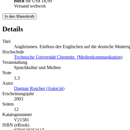
Buch
für
US$ 18,99
Versand weltweit
In den Warenkorb
Details
Titel
Anglizismen. Einfluss des Englischen auf die deutsche Mutters
Hochschule
Technische Universität Chemnitz (Medienkommunikation)
Veranstaltung
Sprachkultur und Medien
Note
1,3
Autor
Dagmar Roscher (Autor:in)
Erscheinungsjahr
2003
Seiten
12
Katalognummer
V21581
ISBN (eBook)