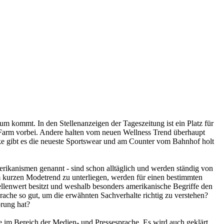
m kommt. In den Stellenanzeigen der Tageszeitung ist ein Platz für
Farm vorbei. Andere halten vom neuen Wellness Trend überhaupt
cke gibt es die neueste Sportswear und am Counter vom Bahnhof holt
rikanismen genannt - sind schon alltäglich und werden ständig von
em kurzen Modetrend zu unterliegen, werden für einen bestimmten
ellenwert besitzt und weshalb besonders amerikanische Begriffe den
che so gut, um die erwähnten Sachverhalte richtig zu verstehen?
prung hat?
 im Bereich der Medien- und Pressesprache. Es wird auch geklärt,