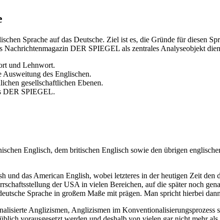
e
lischen Sprache auf das Deutsche. Ziel ist es, die Gründe für diesen
 das Nachrichtenmagazin DER SPIEGEL als zentrales Analyseobjekt dien
ort und Lehnwort.
ie Ausweitung des Englischen.
ichen gesellschaftlichen Ebenen.
ins DER SPIEGEL.
schen Englisch, dem britischen Englisch sowie den übrigen englischen
 und das American English, wobei letzteres in der heutigen Zeit den do
errschaftsstellung der USA in vielen Bereichen, auf die später noch g
eutsche Sprache in großem Maße mit prägen. Man spricht hierbei da
nalisierte Anglizismen, Anglizismen im Konventionalisierungsprozess 
in üblich vorausgesetzt werden und deshalb von vielen gar nicht mehr 