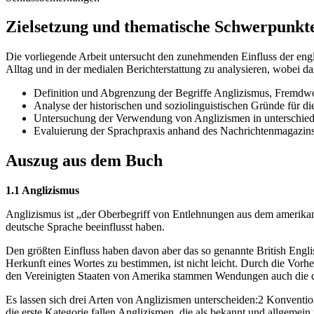
Zielsetzung und thematische Schwerpunkt
Die vorliegende Arbeit untersucht den zunehmenden Einfluss der eng
Alltag und in der medialen Berichterstattung zu analysieren, wobei
Definition und Abgrenzung der Begriffe Anglizismus, Fremdw
Analyse der historischen und soziolinguistischen Gründe für d
Untersuchung der Verwendung von Anglizismen in unterschiedl
Evaluierung der Sprachpraxis anhand des Nachrichtenmagaz
Auszug aus dem Buch
1.1 Anglizismus
Anglizismus ist „der Oberbegriff von Entlehnungen aus dem amerikani
deutsche Sprache beeinflusst haben.
Den größten Einfluss haben davon aber das so genannte British English
Herkunft eines Wortes zu bestimmen, ist nicht leicht. Durch die Vorh
den Vereinigten Staaten von Amerika stammen Wendungen auch die d
Es lassen sich drei Arten von Anglizismen unterscheiden:2 Konventio
die erste Kategorie fallen Anglizismen, die als bekannt und allgeme