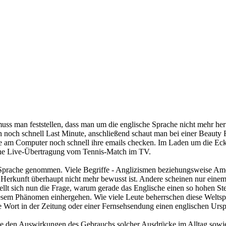
s man feststellen, dass man um die englische Sprache nicht mehr heru
noch schnell Last Minute, anschließend schaut man bei einer Beauty 
 sie am Computer noch schnell ihre emails checken. Im Laden um die E
eine Live-Übertragung vom Tennis-Match im TV.
e Sprache genommen. Viele Begriffe - Anglizismen beziehungsweise Ame
er Herkunft überhaupt nicht mehr bewusst ist. Andere scheinen nur ein
ellt sich nun die Frage, warum gerade das Englische einen so hohen St
em Phänomen einhergehen. Wie viele Leute beherrschen diese Weltspra
te Wort in der Zeitung oder einer Fernsehsendung einen englischen Urs
ie den Auswirkungen des Gebrauchs solcher Ausdrücke im Alltag sowie