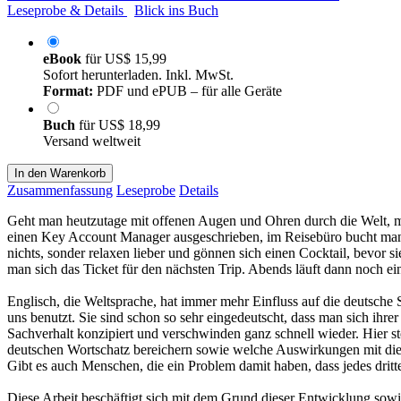
Leseprobe & Details
Blick ins Buch
eBook
für
US$ 15,99
Sofort herunterladen. Inkl. MwSt.
Format:
PDF und ePUB – für alle Geräte
Buch
für
US$ 18,99
Versand weltweit
In den Warenkorb
Zusammenfassung
Leseprobe
Details
Geht man heutzutage mit offenen Augen und Ohren durch die Welt, mus
einen Key Account Manager ausgeschrieben, im Reisebüro bucht man 
nichts, sonder relaxen lieber und gönnen sich einen Cocktail, bevor
man sich das Ticket für den nächsten Trip. Abends läuft dann noch 
Englisch, die Weltsprache, hat immer mehr Einfluss auf die deutsch
uns benutzt. Sie sind schon so sehr eingedeutscht, dass man sich ihr
Sachverhalt konzipiert und verschwinden ganz schnell wieder. Hier st
deutschen Wortschatz bereichern sowie welche Auswirkungen mit dies
Gibt es auch Menschen, die ein Problem damit haben, dass jedes drit
Diese Arbeit beschäftigt sich mit dem Grund dieser Entwicklung sow