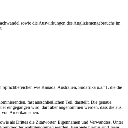
 Sprachwandel sowie die Auswirkungen des Anglizismengebrauchs im
t.
 Sprachbereichen wie Kanada, Australien, Südafrika u.a.“1, die die
minierenden, fast ausschließlichen Teil, darstellt. Die genaue
enauer eingegangen wird, darf aber angenommen werden, dass die aus
nn von Amerikanismen.
sowie als Drittes die Zitatwörter, Eigennamen und Verwandtes. Unter
als Fremdwörter wahrgenommen werden. Beispiele hierfür sind Jeans,