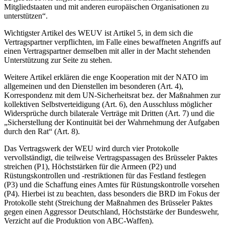
Mitgliedstaaten und mit anderen europäischen Organisationen zu
unterstützen“.
Wichtigster Artikel des WEUV ist Artikel 5, in dem sich die
Vertragspartner verpflichten, im Falle eines bewaffneten Angriffs auf
einen Vertragspartner demselben mit aller in der Macht stehenden
Unterstützung zur Seite zu stehen.
Weitere Artikel erklären die enge Kooperation mit der NATO im
allgemeinen und den Dienstellen im besonderen (Art. 4),
Korrespondenz mit dem UN-Sicherheitsrat bez. der Maßnahmen zur
kollektiven Selbstverteidigung (Art. 6), den Ausschluss möglicher
Widersprüche durch bilaterale Verträge mit Dritten (Art. 7) und die
„Sicherstellung der Kontinuität bei der Wahrnehmung der Aufgaben
durch den Rat“ (Art. 8).
Das Vertragswerk der WEU wird durch vier Protokolle
vervollständigt, die teilweise Vertragspassagen des Brüsseler Paktes
streichen (P1), Höchststärken für die Armeen (P2) und
Rüstungskontrollen und -restriktionen für das Festland festlegen
(P3) und die Schaffung eines Amtes für Rüstungskontrolle vorsehen
(P4). Hierbei ist zu beachten, dass besonders die BRD im Fokus der
Protokolle steht (Streichung der Maßnahmen des Brüsseler Paktes
gegen einen Aggressor Deutschland, Höchststärke der Bundeswehr,
Verzicht auf die Produktion von ABC-Waffen).