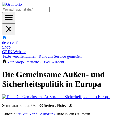
de
en
es
fr
Shop
GRIN Website
Texte veröffentlichen, Rundum-Service genießen
Zur Shop-Startseite
›
BWL - Recht
Die Gemeinsame Außen- und
Sicherheitspolitik in Europa
Seminararbeit , 2003 , 33 Seiten , Note: 1,0
Autor:in:
Aykut Naric (Autor:in)
,
Ingo Klein (Autor:in)