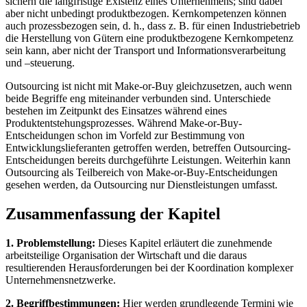
sichern die langfristige Existenz eines Unternehmens; sind dabei
aber nicht unbedingt produktbezogen. Kernkompetenzen können
auch prozessbezogen sein, d. h., dass z. B. für einen Industriebetrieb
die Herstellung von Gütern eine produktbezogene Kernkompetenz
sein kann, aber nicht der Transport und Informationsverarbeitung
und –steuerung.
Outsourcing ist nicht mit Make-or-Buy gleichzusetzen, auch wenn
beide Begriffe eng miteinander verbunden sind. Unterschiede
bestehen im Zeitpunkt des Einsatzes während eines
Produktentstehungsprozesses. Während Make-or-Buy-
Entscheidungen schon im Vorfeld zur Bestimmung von
Entwicklungslieferanten getroffen werden, betreffen Outsourcing-
Entscheidungen bereits durchgeführte Leistungen. Weiterhin kann
Outsourcing als Teilbereich von Make-or-Buy-Entscheidungen
gesehen werden, da Outsourcing nur Dienstleistungen umfasst.
Zusammenfassung der Kapitel
1. Problemstellung:
Dieses Kapitel erläutert die zunehmende
arbeitsteilige Organisation der Wirtschaft und die daraus
resultierenden Herausforderungen bei der Koordination komplexer
Unternehmensnetzwerke.
2. Begriffbestimmungen:
Hier werden grundlegende Termini wie