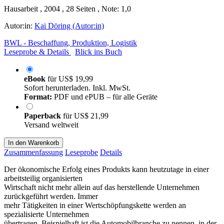
Hausarbeit , 2004 , 28 Seiten , Note: 1,0
Autor:in:
Kai Döring (Autor:in)
BWL - Beschaffung, Produktion, Logistik
Leseprobe & Details
Blick ins Buch
eBook
für
US$ 19,99
Sofort herunterladen. Inkl. MwSt.
Format:
PDF und ePUB – für alle Geräte
Paperback
für
US$ 21,99
Versand weltweit
In den Warenkorb
Zusammenfassung
Leseprobe
Details
Der ökonomische Erfolg eines Produkts kann heutzutage in einer
arbeitsteilig organisierten
Wirtschaft nicht mehr allein auf das herstellende Unternehmen
zurückgeführt werden. Immer
mehr Tätigkeiten in einer Wertschöpfungskette werden an
spezialisierte Unternehmen
übertragen. Beispielhaft ist die Automobilbranche zu nennen, in der