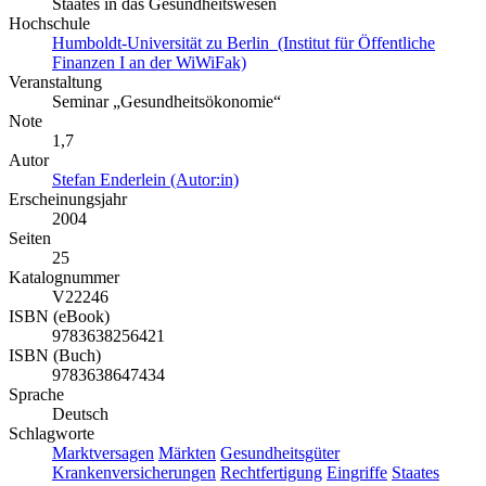
Staates in das Gesundheitswesen
Hochschule
Humboldt-Universität zu Berlin (Institut für Öffentliche
Finanzen I an der WiWiFak)
Veranstaltung
Seminar „Gesundheitsökonomie“
Note
1,7
Autor
Stefan Enderlein (Autor:in)
Erscheinungsjahr
2004
Seiten
25
Katalognummer
V22246
ISBN (eBook)
9783638256421
ISBN (Buch)
9783638647434
Sprache
Deutsch
Schlagworte
Marktversagen
Märkten
Gesundheitsgüter
Krankenversicherungen
Rechtfertigung
Eingriffe
Staates