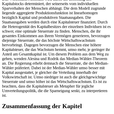
Kapitalstocks determiniert, der seinerseits vom individuellen
Sparverhalten der Menschen abhängt. Die dem Modell zugrunde
liegende aggregierte Produktionsfunktion ist linearhomogen
bezüglich Kapital und produktiven Staatsausgaben. Die
Staatsausgaben werden durch eine Kapitalsteuer finanziert. Durch
die Heterogenität des Kapitalbesitzes der einzelnen Individuen ist es
schwer, eine optimale Steuerrate zu finden. Menschen, die ihr
gesamtes Einkommen aus ihrem Vermögen generieren, bevorzugen
diejenige Steuerrate, die das höchste Wirtschaftswachstum
hervorbringt. Dagegen bevorzugen die Menschen eine höhere
Kapitalsteuer, die das Wachstum hemmt, umso mehr, je geringer ihr
Anteil am Gesamtkapital ist. Um diesem Problem aus dem Weg zu
gehen, wenden Alesina und Rodrik das Median-Wähler-Theorem
an. Die Regierung erhebt demnach die Steuerrate, die der Median-
Wähler präferiert. Dabei ist der Median-Wähler umso besser mit
Kapital ausgestattet, je gleicher die Verteilung innerhalb der
Volkswirtschaft ist. Umso niedriger ist auch die gleichgewichtige
Steuerrate und umso höher ist das Wirtschaftswachstum. Es ist zu
beachten, dass die Kapitalsteuer als Metapher für jegliche
Umverteilungspolitik, die die Sparneigung senkt, zu interpretieren
ist.
Zusammenfassung der Kapitel