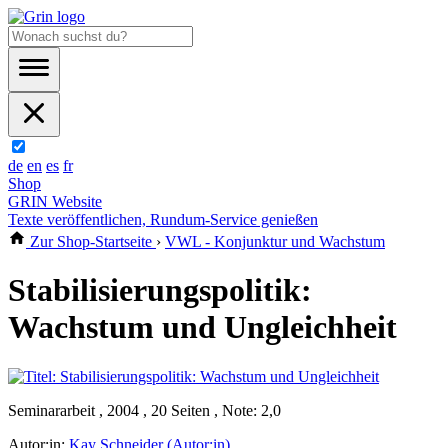
de
en
es
fr
Shop
GRIN Website
Texte veröffentlichen, Rundum-Service genießen
Zur Shop-Startseite
›
VWL - Konjunktur und Wachstum
Stabilisierungspolitik:
Wachstum und Ungleichheit
Seminararbeit , 2004 , 20 Seiten , Note: 2,0
Autor:in:
Kay Schneider (Autor:in)