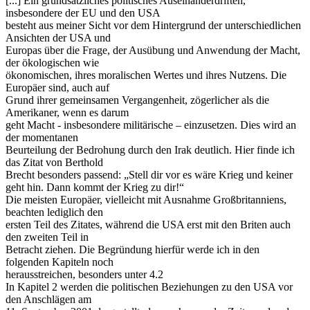
[...] Ein grundsätzliches politisches Auseinanderdriften,
insbesondere der EU und den USA
besteht aus meiner Sicht vor dem Hintergrund der unterschiedlichen
Ansichten der USA und
Europas über die Frage, der Ausübung und Anwendung der Macht,
der ökologischen wie
ökonomischen, ihres moralischen Wertes und ihres Nutzens. Die
Europäer sind, auch auf
Grund ihrer gemeinsamen Vergangenheit, zögerlicher als die
Amerikaner, wenn es darum
geht Macht - insbesondere militärische – einzusetzen. Dies wird an
der momentanen
Beurteilung der Bedrohung durch den Irak deutlich. Hier finde ich
das Zitat von Berthold
Brecht besonders passend: „Stell dir vor es wäre Krieg und keiner
geht hin. Dann kommt der Krieg zu dir!“
Die meisten Europäer, vielleicht mit Ausnahme Großbritanniens,
beachten lediglich den
ersten Teil des Zitates, während die USA erst mit den Briten auch
den zweiten Teil in
Betracht ziehen. Die Begründung hierfür werde ich in den
folgenden Kapiteln noch
herausstreichen, besonders unter 4.2
In Kapitel 2 werden die politischen Beziehungen zu den USA vor
den Anschlägen am