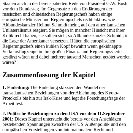
Staaten auch in der bereits zitierten Rede von Präsident G.W. Bush
vor dem Bundestag. Im Gegensatz zu den Erklärungen der
russischen und chinesischen Regierungschefs haben einige
europäische Minister und Regierungschefs recht taktlos, wie
Altbundeskanzler Helmut Schmidt meint, auf den amerikanischen
Unilateralismus reagiert. Sie mögen in mancher Hinsicht mit ihrer
Kritik recht haben, sie sollten sich, so Altbundeskanzler Schmidt, in
die Lage der Amerikaner versetzen. Hätten die europäischen
Regierungschefs einen kühlen Kopf bewahrt wenn gekidnappte
Verkehrsflugzeuge in ihre großen Finanz- und Regierungsviertel
gestürzt wären und dabei mehrere tausend Menschen getötet worden
wären?
Zusammenfassung der Kapitel
1. Einleitung:
Die Einleitung skizziert den Wandel der
transatlantischen Beziehungen von der Ablehnung des Kyoto-
Protokolls bis hin zur Irak-Krise und legt die Forschungsfrage der
Arbeit fest.
2. Politische Beziehungen zu den USA vor dem 11.September
2001:
Dieses Kapitel untersucht die bereits vor den Anschlägen
bestehenden Spannungen zwischen der US-Außenpolitik und den
europäischen Vorstellungen von internationalem Recht und