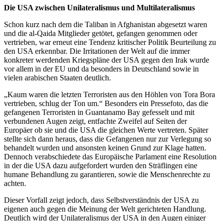
Die USA zwischen Unilateralismus und Multilateralismus
Schon kurz nach dem die Taliban in Afghanistan abgesetzt waren
und die al-Qaida Mitglieder getötet, gefangen genommen oder
vertrieben, war erneut eine Tendenz kritischer Politik Beurteilung zu
den USA erkennbar. Die Irritationen der Welt auf die immer
konkreter werdenden Kriegspläne der USA gegen den Irak wurde
vor allem in der EU und da besonders in Deutschland sowie in
vielen arabischen Staaten deutlich.
„Kaum waren die letzten Terroristen aus den Höhlen von Tora Bora
vertrieben, schlug der Ton um.“ Besonders ein Pressefoto, das die
gefangenen Terroristen in Guantanamo Bay gefesselt und mit
verbundenen Augen zeigt, entfachte Zweifel auf Seiten der
Europäer ob sie und die USA die gleichen Werte vertreten. Später
stellte sich dann heraus, dass die Gefangenen nur zur Verlegung so
behandelt wurden und ansonsten keinen Grund zur Klage hatten.
Dennoch verabschiedete das Europäische Parlament eine Resolution
in der die USA dazu aufgefordert wurden den Sträflingen eine
humane Behandlung zu garantieren, sowie die Menschenrechte zu
achten.
Dieser Vorfall zeigt jedoch, dass Selbstverständnis der USA zu
eigenen auch gegen die Meinung der Welt gerichteten Handlung.
Deutlich wird der Unilateralismus der USA in den Augen einiger