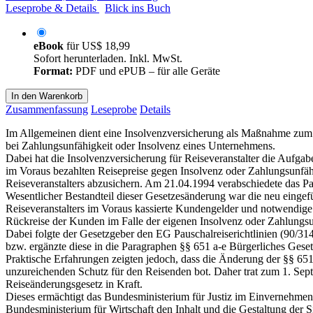
Leseprobe & Details
Blick ins Buch
eBook
für
US$ 18,99
Sofort herunterladen. Inkl. MwSt.
Format:
PDF und ePUB – für alle Geräte
In den Warenkorb
Zusammenfassung
Leseprobe
Details
Im Allgemeinen dient eine Insolvenzversicherung als Maßnahme zum
bei Zahlungsunfähigkeit oder Insolvenz eines Unternehmens.
Dabei hat die Insolvenzversicherung für Reiseveranstalter die Aufga
im Voraus bezahlten Reisepreise gegen Insolvenz oder Zahlungsunfäh
Reiseveranstalters abzusichern. Am 21.04.1994 verabschiedete das Pa
Wesentlicher Bestandteil dieser Gesetzesänderung war die neu eingefü
Reiseveranstalters im Voraus kassierte Kundengelder und notwendig
Rückreise der Kunden im Falle der eigenen Insolvenz oder Zahlungsu
Dabei folgte der Gesetzgeber den EG Pauschalreiserichtlinien (90/31
bzw. ergänzte diese in die Paragraphen §§ 651 a-e Bürgerliches Ges
Praktische Erfahrungen zeigten jedoch, dass die Änderung der §§ 6
unzureichenden Schutz für den Reisenden bot. Daher trat zum 1. Sep
Reiseänderungsgesetz in Kraft.
Dieses ermächtigt das Bundesministerium für Justiz im Einvernehme
Bundesministerium für Wirtschaft den Inhalt und die Gestaltung der 