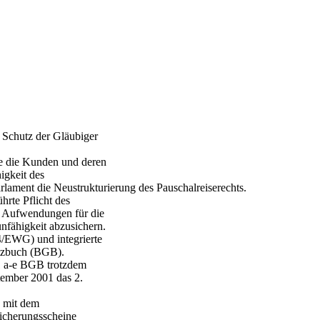
 Schutz der Gläubiger
be die Kunden und deren
igkeit des
rlament die Neustrukturierung des Pauschalreiserechts.
hrte Pflicht des
e Aufwendungen für die
nfähigkeit abzusichern.
4/EWG) und integrierte
etzbuch (BGB).
51 a-e BGB trotzdem
tember 2001 das 2.
n mit dem
Sicherungsscheine