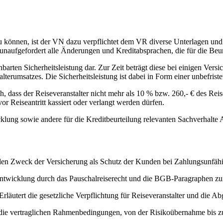
zu können, ist der VN dazu verpflichtet dem VR diverse Unterlagen und
unaufgefordert alle Änderungen und Kreditabsprachen, die für die Beur
nbarten Sicherheitsleistung dar. Zur Zeit beträgt diese bei einigen Ver
lterumsatzes. Die Sicherheitsleistung ist dabei in Form einer unbefrist
, dass der Reiseveranstalter nicht mehr als 10 % bzw. 260,- € des Re
or Reiseantritt kassiert oder verlangt werden dürfen.
cklung sowie andere für die Kreditbeurteilung relevanten Sachverhalte
den Zweck der Versicherung als Schutz der Kunden bei Zahlungsunfähig
Entwicklung durch das Pauschalreiserecht und die BGB-Paragraphen zur
Erläutert die gesetzliche Verpflichtung für Reiseveranstalter und die A
t die vertraglichen Rahmenbedingungen, von der Risikoübernahme bis 