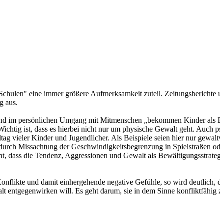
hulen" eine immer größere Aufmerksamkeit zuteil. Zeitungsberichte u
g aus.
n und im persönlichen Umgang mit Mitmenschen „bekommen Kinder als B
. Wichtig ist, dass es hierbei nicht nur um physische Gewalt geht. Au
 vieler Kinder und Jugendlicher. Als Beispiele seien hier nur gewaltv
B. durch Missachtung der Geschwindigkeitsbegrenzung in Spielstraßen
ht, dass die Tendenz, Aggressionen und Gewalt als Bewältigungsstrateg
Konflikte und damit einhergehende negative Gefühle, so wird deutlich,
 entgegenwirken will. Es geht darum, sie in dem Sinne konfliktfähig zu