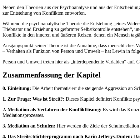
Neben den Theorien aus der Psychoanalyse und aus der Entscheidung
zur Entstehung von Konflikten entworfen.
Während die psychoanalytische Theorie die Entstehung „eines Widers
Triebnatur und Erziehung zu geformter Selbstkontrolle entstehen“, u
Konflikte in den inneren und äußeren Reizen, denen ein Mensch tagtägl
Ausgangspunkt seiner Theorie ist die Annahme, dass menschliches V
– Verhalten als Funktion von Person und Umwelt – hat Lewin in folg
Person und Umwelt treten hier als „interdependente Variablen“ auf.
Zusammenfassung der Kapitel
0. Einleitung:
Die Arbeit thematisiert die steigende Aggression an Sc
1. Zur Frage: Was ist Streit?:
Dieses Kapitel definiert Konflikte ps
2. Mediation als Verfahren der Konfliktlösung:
Es wird das Konzept
Mediationsprozesses.
3. Mediation an Schulen:
Hier werden die Ziele der Schulmediation 
4. Das Streitschlichterprogramm nach Karin Jefferys-Duden:
Das