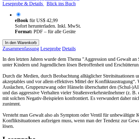
Leseprobe & Details
Blick ins Buch
eBook
für
US$ 42,99
Sofort herunterladen. Inkl. MwSt.
Format:
PDF – für alle Geräte
In den Warenkorb
Zusammenfassung
Leseprobe
Details
In den letzten Jahren wurde dem Thema "Aggression und Gewalt an Sc
unter Kindern und Jugendlichen lösen Betroffenheit und Erschütterun
Durch die Medien, durch Beobachtung alltäglicher Streitsituatione
akzeptables und vor allem effektives Mittel der Konfliktaustragung“
Auslachen, Gruppenzwang oder Hänseln überschattet den (Schul-)Alltag
und das aggressive Verhalten vieler Straßenverkehrsteilnehmer (z. 
mit solchen Negativ-Beispielen konfrontiert. Es verwundert daher nic
zunimmt.
Versteht man Gewalt also als Symptom oder Ventil für unbewältigte 
Konfliktsituationen aufzeigen muss, wenn man der Tendenz zur Gewalt
lösen.