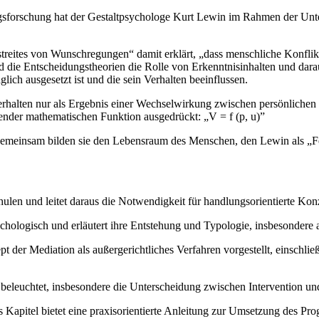
sforschung hat der Gestaltpsychologe Kurt Lewin im Rahmen der Unte
treites von Wunschregungen“ damit erklärt, „dass menschliche Konfli
nd die Entscheidungstheorien die Rolle von Erkenntnisinhalten und dar
ich ausgesetzt ist und die sein Verhalten beeinflussen.
erhalten nur als Ergebnis einer Wechselwirkung zwischen persönliche
ender mathematischen Funktion ausgedrückt: „V = f (p, u)”
 Gemeinsam bilden sie den Lebensraum des Menschen, den Lewin als „F
hulen und leitet daraus die Notwendigkeit für handlungsorientierte Kon
ychologisch und erläutert ihre Entstehung und Typologie, insbesondere
 der Mediation als außergerichtliches Verfahren vorgestellt, einschlie
beleuchtet, insbesondere die Unterscheidung zwischen Intervention un
 Kapitel bietet eine praxisorientierte Anleitung zur Umsetzung des P