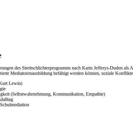
e
erungen des Streitschlichterprogramms nach Karin Jefferys-Duden als 
urierte Mediatorenausbildung befähigt werden können, soziale Konflikte
 Kurt Lewin)
gie
higkeit (Selbstwahrnehmung, Kommunikation, Empathie)
lalltag
r Schulmediation