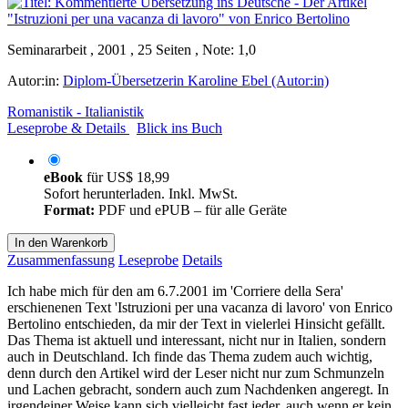
Seminararbeit , 2001 , 25 Seiten , Note: 1,0
Autor:in:
Diplom-Übersetzerin Karoline Ebel (Autor:in)
Romanistik - Italianistik
Leseprobe & Details
Blick ins Buch
eBook
für
US$ 18,99
Sofort herunterladen. Inkl. MwSt.
Format:
PDF und ePUB – für alle Geräte
In den Warenkorb
Zusammenfassung
Leseprobe
Details
Ich habe mich für den am 6.7.2001 im 'Corriere della Sera'
erschienenen Text 'Istruzioni per una vacanza di lavoro' von Enrico
Bertolino entschieden, da mir der Text in vielerlei Hinsicht gefällt.
Das Thema ist aktuell und interessant, nicht nur in Italien, sondern
auch in Deutschland. Ich finde das Thema zudem auch wichtig,
denn durch den Artikel wird der Leser nicht nur zum Schmunzeln
und Lachen gebracht, sondern auch zum Nachdenken angeregt. In
irgendeiner Weise kann sich vielleicht fast jeder, auch wenn er kein