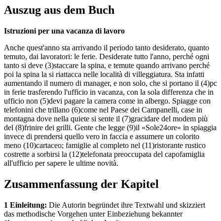
Auszug aus dem Buch
Istruzioni per una vacanza di lavoro
Anche quest'anno sta arrivando il periodo tanto desiderato, quanto
temuto, dai lavoratori: le ferie. Desiderate tutto l'anno, perché ogni
tanto si deve (3)staccare la spina, e temute quando arrivano perché
poi la spina la si riattacca nelle località di villeggiatura. Sta infatti
aumentando il numero di manager, e non solo, che si portano il (4)pc
in ferie trasferendo l'ufficio in vacanza, con la sola differenza che in
ufficio non (5)devi pagare la camera come in albergo. Spiagge con
telefonini che trillano (6)come nel Paese dei Campanelli, case in
montagna dove nella quiete si sente il (7)gracidare del modem più
del (8)frinire dei grilli. Gente che legge (9)il «Sole24ore» in spiaggia
invece di prendersi quello vero in faccia e assumere un colorito
meno (10)cartaceo; famiglie al completo nel (11)ristorante rustico
costrette a sorbirsi la (12)telefonata preoccupata del capofamiglia
all'ufficio per sapere le ultime novità.
Zusammenfassung der Kapitel
1 Einleitung:
Die Autorin begründet ihre Textwahl und skizziert
das methodische Vorgehen unter Einbeziehung bekannter