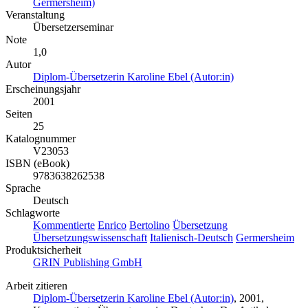
Germersheim)
Veranstaltung
Übersetzerseminar
Note
1,0
Autor
Diplom-Übersetzerin Karoline Ebel (Autor:in)
Erscheinungsjahr
2001
Seiten
25
Katalognummer
V23053
ISBN (eBook)
9783638262538
Sprache
Deutsch
Schlagworte
Kommentierte
Enrico
Bertolino
Übersetzung
Übersetzungswissenschaft
Italienisch-Deutsch
Germersheim
Produktsicherheit
GRIN Publishing GmbH
Arbeit zitieren
Diplom-Übersetzerin Karoline Ebel (Autor:in)
, 2001,