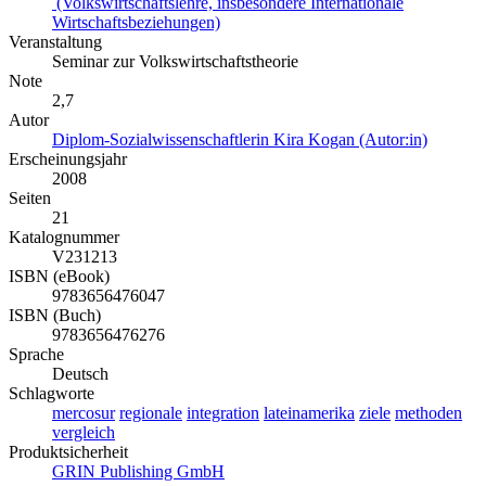
(Volkswirtschaftslehre, insbesondere Internationale
Wirtschaftsbeziehungen)
Veranstaltung
Seminar zur Volkswirtschaftstheorie
Note
2,7
Autor
Diplom-Sozialwissenschaftlerin Kira Kogan (Autor:in)
Erscheinungsjahr
2008
Seiten
21
Katalognummer
V231213
ISBN (eBook)
9783656476047
ISBN (Buch)
9783656476276
Sprache
Deutsch
Schlagworte
mercosur
regionale
integration
lateinamerika
ziele
methoden
vergleich
Produktsicherheit
GRIN Publishing GmbH