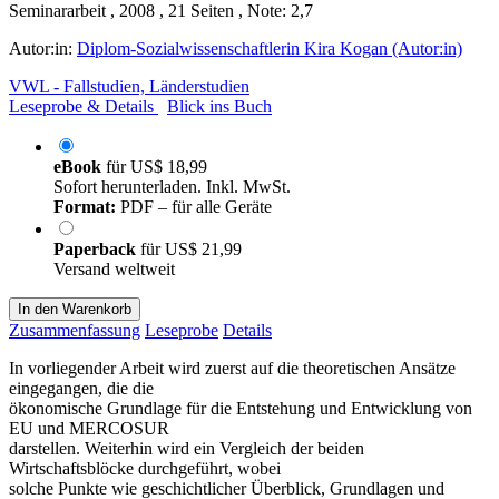
Seminararbeit , 2008 , 21 Seiten , Note: 2,7
Autor:in:
Diplom-Sozialwissenschaftlerin Kira Kogan (Autor:in)
VWL - Fallstudien, Länderstudien
Leseprobe & Details
Blick ins Buch
eBook
für
US$ 18,99
Sofort herunterladen. Inkl. MwSt.
Format:
PDF – für alle Geräte
Paperback
für
US$ 21,99
Versand weltweit
In den Warenkorb
Zusammenfassung
Leseprobe
Details
In vorliegender Arbeit wird zuerst auf die theoretischen Ansätze
eingegangen, die die
ökonomische Grundlage für die Entstehung und Entwicklung von
EU und MERCOSUR
darstellen. Weiterhin wird ein Vergleich der beiden
Wirtschaftsblöcke durchgeführt, wobei
solche Punkte wie geschichtlicher Überblick, Grundlagen und