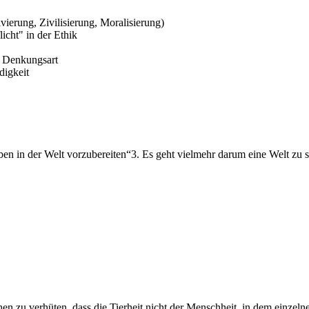
vierung, Zivilisierung, Moralisierung)
icht" in der Ethik
n Denkungsart
digkeit
ben in der Welt vorzubereiten“3. Es geht vielmehr darum eine Welt zu sch
suchen zu verhüten, dass die Tierheit nicht der Menschheit, in dem einz