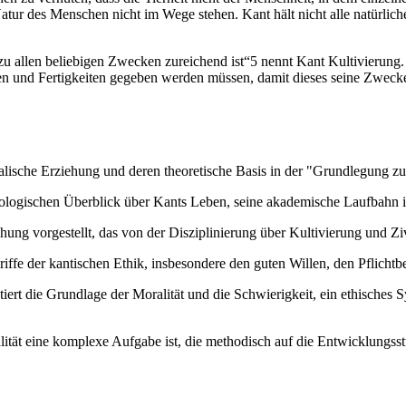
e Natur des Menschen nicht im Wege stehen. Kant hält nicht alle natürli
u allen beliebigen Zwecken zureichend ist“5 nennt Kant Kultivierung.
ten und Fertigkeiten gegeben werden müssen, damit dieses seine Zweck
ralische Erziehung und deren theoretische Basis in der "Grundlegung zu
nologischen Überblick über Kants Leben, seine akademische Laufbahn i
ung vorgestellt, das von der Disziplinierung über Kultivierung und Ziv
riffe der kantischen Ethik, insbesondere den guten Willen, den Pflichtb
iert die Grundlage der Moralität und die Schwierigkeit, ein ethisches 
ität eine komplexe Aufgabe ist, die methodisch auf die Entwicklungss