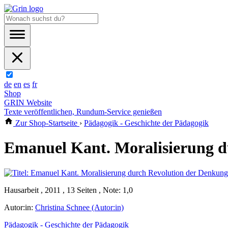
de
en
es
fr
Shop
GRIN Website
Texte veröffentlichen, Rundum-Service genießen
Zur Shop-Startseite
›
Pädagogik - Geschichte der Pädagogik
Emanuel Kant. Moralisierung d
Hausarbeit , 2011 , 13 Seiten , Note: 1,0
Autor:in:
Christina Schnee (Autor:in)
Pädagogik - Geschichte der Pädagogik