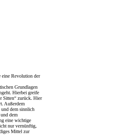
e eine Revolution der
etischen Grundlagen
geht. Hierbei greife
 Sitten“ zurück. Hier
ert. Außerdem
 und dem sinnlich
n und dem
ng eine wichtige
cht nur vernünftig,
diges Mittel zur