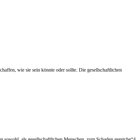
affen, wie sie sein könnte oder sollte. Die gesellschaftlichen
elnen sowohl, als gesellschaftlichen Menschen, zum Schaden gereiche“4.