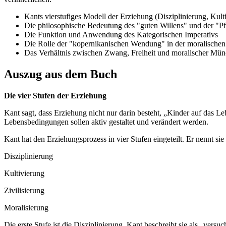
Kants vierstufiges Modell der Erziehung (Disziplinierung, Kulti
Die philosophische Bedeutung des "guten Willens" und der "Pfl
Die Funktion und Anwendung des Kategorischen Imperativs
Die Rolle der "kopernikanischen Wendung" in der moralische
Das Verhältnis zwischen Zwang, Freiheit und moralischer Mün
Auszug aus dem Buch
Die vier Stufen der Erziehung
Kant sagt, dass Erziehung nicht nur darin besteht, „Kinder auf das Le
Lebensbedingungen sollen aktiv gestaltet und verändert werden.
Kant hat den Erziehungsprozess in vier Stufen eingeteilt. Er nennt sie
Disziplinierung
Kultivierung
Zivilisierung
Moralisierung
Die erste Stufe ist die Disziplinierung. Kant beschreibt sie als „ver