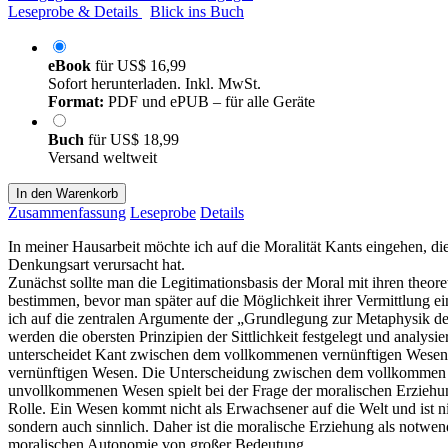
Leseprobe & Details
Blick ins Buch
eBook
für
US$ 16,99
Sofort herunterladen. Inkl. MwSt.
Format:
PDF und ePUB – für alle Geräte
Buch
für
US$ 18,99
Versand weltweit
In den Warenkorb
Zusammenfassung
Leseprobe
Details
In meiner Hausarbeit möchte ich auf die Moralität Kants eingehen, di
Denkungsart verursacht hat.
Zunächst sollte man die Legitimationsbasis der Moral mit ihren theor
bestimmen, bevor man später auf die Möglichkeit ihrer Vermittlung ein
ich auf die zentralen Argumente der „Grundlegung zur Metaphysik der
werden die obersten Prinzipien der Sittlichkeit festgelegt und analysi
unterscheidet Kant zwischen dem vollkommenen vernünftigen Wesen
vernünftigen Wesen. Die Unterscheidung zwischen dem vollkomme
unvollkommenen Wesen spielt bei der Frage der moralischen Erziehu
Rolle. Ein Wesen kommt nicht als Erwachsener auf die Welt und ist ni
sondern auch sinnlich. Daher ist die moralische Erziehung als notwen
moralischen Autonomie von großer Bedeutung.