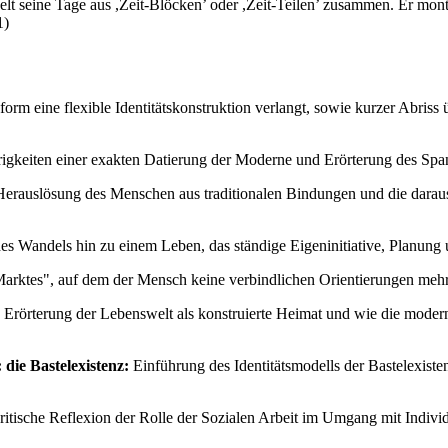
 seine Tage aus ,Zeit-Blöcken’ oder ,Zeit-Teilen’ zusammen. Er montier
1)
orm eine flexible Identitätskonstruktion verlangt, sowie kurzer Abris
igkeiten einer exakten Datierung der Moderne und Erörterung des Spa
erauslösung des Menschen aus traditionalen Bindungen und die daraus 
s Wandels hin zu einem Leben, das ständige Eigeninitiative, Planung u
rktes", auf dem der Mensch keine verbindlichen Orientierungen mehr 
Erörterung der Lebenswelt als konstruierte Heimat und wie die mode
die Bastelexistenz:
Einführung des Identitätsmodells der Bastelexiste
ische Reflexion der Rolle der Sozialen Arbeit im Umgang mit Individu