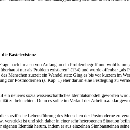
die Bastelexistenz
 Frage nach ihr also von Anfang an ein Problembegriff und wohl kaum 
berhaupt nur als Problem existieren“ (134) und wurde offenbar „als P
ät des Menschen zurzeit ein Wandel statt: Ging es bis vor kurzem im Wes
klung zur Postmodernen (s. Kap. 1) eher darum eine Festlegung zu verm
f ein neueres sozialwissenschaftliches Identitätsmodell geworfen wird
tät zu beleuchten. Denn es sollte im Verlauf der Arbeit u.a. klar gewor
die spezifische Lebensführung des Menschen der Postmoderne zu verans
verstrickt ist und sich daher in einer sehr heterogenen Situation befi
 eigenen Identität herum, indem er aus einzelnen Sinnbausteinen seine e