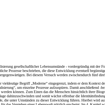
ualisierung gesellschaftlicher Lebensumstände - vordergründig mit der
tliche Prozesse beschrieben, die diese Entwicklung eventuell begünsti
 vergegenwärtigen. Bei diesem Versuch werden zwischendurch fünf direk
der vieldeutige Begriff „Moderne“ eingegrenzt, indem er dem Kontext de
dualisierung“, um einzelne Prozesse aufzuspüren. Damit anschließend -b
cht werden können. Zum Einen das die Menschen hinsichtlich ihrer Bio
age dahinzuschwinden und somit wächst offenbar die Identitätsfindung z
nde, die unter Umständen zu dieser Entwicklung führen. Hierbei wird 
die für das Verstehen einer Lebenswelt nützlich erscheint. Im 4. Kapite