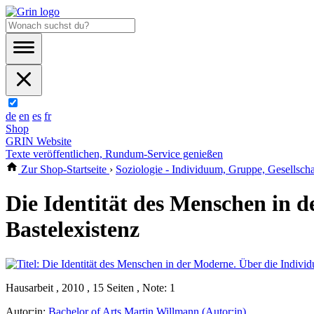
de
en
es
fr
Shop
GRIN Website
Texte veröffentlichen, Rundum-Service genießen
Zur Shop-Startseite
›
Soziologie - Individuum, Gruppe, Gesellscha
Die Identität des Menschen in 
Bastelexistenz
Hausarbeit , 2010 , 15 Seiten , Note: 1
Autor:in:
Bachelor of Arts Martin Willmann (Autor:in)