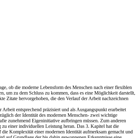
 Frage, ob die moderne Lebensform des Menschen nach einer flexiblen
gen, um zu dem Schluss zu kommen, dass es eine Möglichkeit darstellt,
te Zitate hervorgehoben, die den Verlauf der Arbeit nachzeichnen
r Arbeit entsprechend präzisiert und als Ausgangspunkt erarbeitet
ezüglich der Identität des modernen Menschen- zwei wichtige
grafie zunehmend Eigeninitiative aufbringen müssen. Zum anderen
u einer individuellen Leistung heran. Das 3. Kapitel hat die
auf die Komplexität einer modernen Identität aufmerksam gemacht und
l wird auf Grundlage der bis dahin gewonnenen Erkenntnisse eine