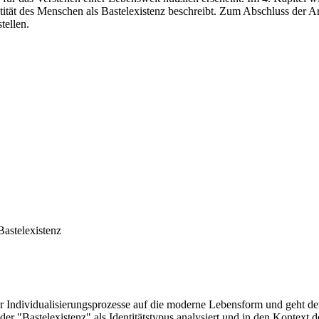
entität des Menschen als Bastelexistenz beschreibt. Zum Abschluss de
tellen.
Bastelexistenz
er Individualisierungsprozesse auf die moderne Lebensform und geht der
r "Bastelexistenz" als Identitätstypus analysiert und in den Kontext de