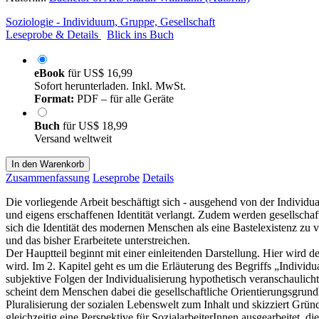
Soziologie - Individuum, Gruppe, Gesellschaft
Leseprobe & Details
Blick ins Buch
eBook
für
US$ 16,99
Sofort herunterladen. Inkl. MwSt.
Format:
PDF – für alle Geräte
Buch
für
US$ 18,99
Versand weltweit
In den Warenkorb
Zusammenfassung
Leseprobe
Details
Die vorliegende Arbeit beschäftigt sich - ausgehend von der Individ
und eigens erschaffenen Identität verlangt. Zudem werden gesellschaf
sich die Identität des modernen Menschen als eine Bastelexistenz zu
und das bisher Erarbeitete unterstreichen.
Der Hauptteil beginnt mit einer einleitenden Darstellung. Hier wird 
wird. Im 2. Kapitel geht es um die Erläuterung des Begriffs „Indivi
subjektive Folgen der Individualisierung hypothetisch veranschauli
scheint dem Menschen dabei die gesellschaftliche Orientierungsgrundl
Pluralisierung der sozialen Lebenswelt zum Inhalt und skizziert Grü
gleichzeitig eine Perspektive für SozialarbeiterInnen ausgearbeitet, 