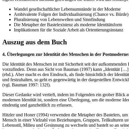
Wandel gesellschaftlicher Lebensumstände in der Moderne
Ambivalente Folgen der Individualisierung (Chance vs. Bürde)
Pluralisierung von Lebenswelten und Sinnfindung
Die Metapher der Bastelexistenz als moderne Identitätsform
Implikationen für die Soziale Arbeit als Orientierungsinstanz
Auszug aus dem Buch
4. Überlegungen zur Identität des Menschen in der Postmoderne: 
Die Identität des Menschen ist mit Sicherheit seit der aufkommenden
vorzufinden. Denn aus Sicht von Bauman (1997) kann „Identität […] ü
(ebd.). Aber macht es den Eindruck, als finde hinsichtlich der Identit
und festzuhalten, so geht es gegenwärtig in der dargestellten Entwic
(vgl. Bauman 1997: 132f).
Dieser Gedanke wird vertieft, indem im Folgenden ein grober Blick au
modernen Identität ist, sondern eine Überlegung, um die moderne Identi
eindeutig und ganzheitlich zu erfassen.
Hitzler und Honer (1994) verwenden die Metapher des Bastelers, um 
Mensch in einer Vielzahl von Beziehungen, Gruppen, Teilkulturen usw. 
Lebensstil, Milieu und Gesinnung zu wechseln und bastelt so an seiner