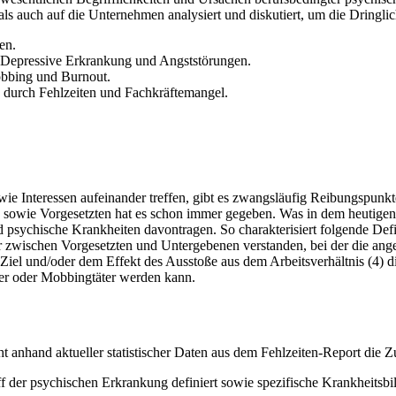
 als auch auf die Unternehmen analysiert und diskutiert, um die Dringl
en.
h-Depressive Erkrankung und Angststörungen.
Mobbing und Burnout.
urch Fehlzeiten und Fachkräftemangel.
e Interessen aufeinander treffen, gibt es zwangsläufig Reibungspunkt
 sowie Vorgesetzten hat es schon immer gegeben. Was in dem heutigen 
nd psychische Krankheiten davontragen. So charakterisiert folgende D
 zwischen Vorgesetzten und Untergebenen verstanden, bei der die angegr
Ziel und/oder dem Effekt des Ausstoße aus dem Arbeitsverhältnis (4) di
pfer oder Mobbingtäter werden kann.
cht anhand aktueller statistischer Daten aus dem Fehlzeiten-Report die
 der psychischen Erkrankung definiert sowie spezifische Krankheitsbi