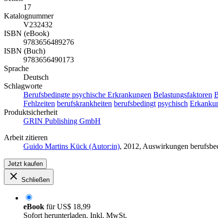
17
Katalognummer
V232432
ISBN (eBook)
9783656489276
ISBN (Buch)
9783656490173
Sprache
Deutsch
Schlagworte
Berufsbedingte psychische Erkrankungen
Belastungsfaktoren
B
Fehlzeiten
berufskrankheiten
berufsbedingt
psychisch
Erkanku
Produktsicherheit
GRIN Publishing GmbH
Arbeit zitieren
Guido Martins Kück (Autor:in)
, 2012, Auswirkungen berufsbe
Jetzt kaufen
Schließen
eBook
für
US$ 18,99
Sofort herunterladen. Inkl. MwSt.