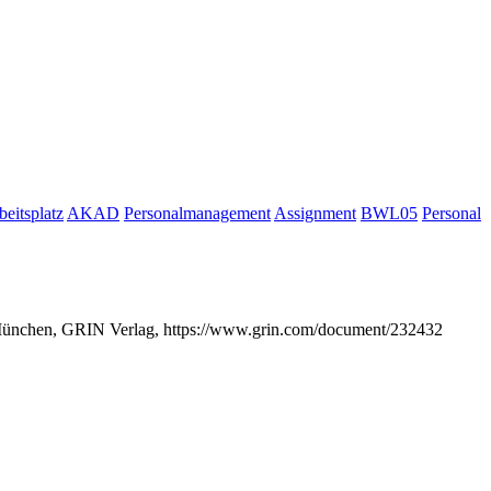
eitsplatz
AKAD
Personalmanagement
Assignment
BWL05
Personal
 München, GRIN Verlag, https://www.grin.com/document/232432