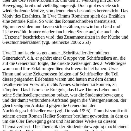
über die Ost-West-Problematik und den 2. Weltkrieg hin zur 86-
Bewegung, breit und vielfältig angelegt. Doch gibt es viele sich
wiederholende Motive, von denen eines besonders hervorsticht: Das
Motiv des Erzählens. In Uwe Timms Romanen spielt das Erzählen
eine zentrale Rolle. So wird das Romanschreiben thematisiert,
Figuren erzählen und lassen sich erzählen, es wird um Geld und
Liebe erzählt. Immer wieder taucht eine Szene auf, die auch als
„Urszene“ beschrieben wird: das Zusammensitzen in der Küche und
Geschichtenerzählen (vgl. Steinecke 2005: 253)
Uwe Timm ist ein so genannter „Schriftsteller der mittleren
Generation“, d.h. er gehört einer Gruppe von Schriftstellern an, die
auf die Generation folgte, die direkte Zeitzeugen des 2. Weltkrieges
waren und ihre Erfahrungen literarisch verarbeitet haben. Uwe
Timm und seine Zeitgenossen folgten auf Schriftsteller, die Teil
dieser prägenden Erlebnisse waren und hatten mit dem daraus
resultierenden Vorwurf, nichts Neues schreiben zu können, zu
kämpfen. Das historische Ereignis, das Uwe Timms Leben und
seine Schriftstellergeneration prägte, war die Studentenbewegung
und der damit verbundene Aufstand gegen die Vätergeneration, der
gleichzeitig ein Aufstand gegen die Generation der
Nachkriegsschriftsteller war (vgl. Durzak 1995). Timm ist somit mit
seinem ersten Roman Heißer Sommer berühmt geworden, in dem es
um die 68er-Bewegung geht und hat andere Werke zu diesem
Thema verfasst. Die Thematik der Studentenbewegung macht einen