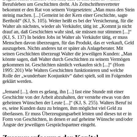
Berufsleben um Geschichten dreht. Als Zeitschriftenvertreter
bekommt er den Rat von seinem Vorgesetzten: „Man muss den Stein
steinig machen. [...] Gemeint ist der Kern einer Geschichte, sagte
Berthold“ (KJ, S. 105). Weiter heißt es bei der Versicherung, für die
Walter als nächstes, wieder als Verkäufer, tätig ist: „Kommt ja nicht
drauf an, daß Geschichten wahr sind, sie müssen nur stimmen [...]“
(KJ, S. 137) In beiden Jobs ist Walter als Verkäufer tätig, er muss
Menschen davon überzeugen, für das Produkt, das er verkauft, Geld
auszugeben. Nichts anderes tut er später als Anlageberater. Mit
seinen Geschichten überzeugt Walter die jeweiligen Kunden: „Man
könnte sagen, daß Walter durch Geschichten zu seinem Vermögen
gekommen ist. Geschichten nämlich verkaufen sich [...]“ (Horn
1995: 201) Wie Walters Geschichten funktionieren und welche
Rolle der „wunderbare Konjunktiv“ dabei spielt, soll im Folgenden
geklärt werden.
„Jemand [...], dem es gelang, ihn [...] fast eine Stunde mit einer
Geschichte von der Arbeit abzuhalten, der verstehe etwas von den
geheimen Wünschen der Leute [...]“ (KJ, S. 255). Walters Beruf ist
es, seine Kunden dazu zu bringen, ihm möglichst viel Geld zu
überlassen. Er muss Überzeugungsarbeit leisten und dieses tut er in
Form von Geschichten, in denen er auf geheime Wünsche und/oder
Ängste der jeweiligen Gesprächspartner eingeht.