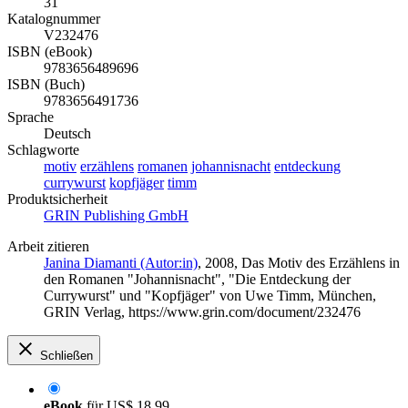
31
Katalognummer
V232476
ISBN (eBook)
9783656489696
ISBN (Buch)
9783656491736
Sprache
Deutsch
Schlagworte
motiv
erzählens
romanen
johannisnacht
entdeckung
currywurst
kopfjäger
timm
Produktsicherheit
GRIN Publishing GmbH
Arbeit zitieren
Janina Diamanti (Autor:in)
, 2008, Das Motiv des Erzählens in
den Romanen "Johannisnacht", "Die Entdeckung der
Currywurst" und "Kopfjäger" von Uwe Timm, München,
GRIN Verlag, https://www.grin.com/document/232476
Schließen
eBook
für
US$ 18,99