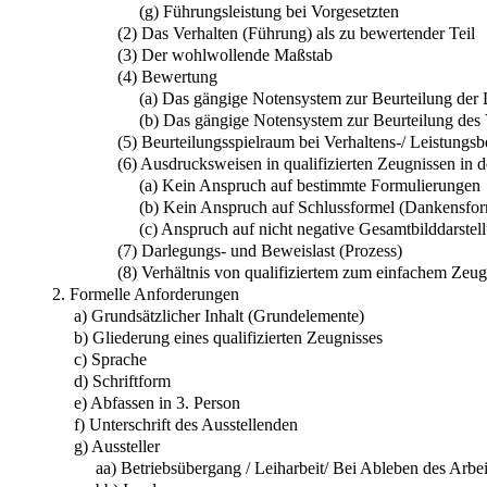
(g) Führungsleistung bei Vorgesetzten
(2) Das Verhalten (Führung) als zu bewertender Teil
(3) Der wohlwollende Maßstab
(4) Bewertung
(a) Das gängige Notensystem zur Beurteilung der 
(b) Das gängige Notensystem zur Beurteilung des 
(5) Beurteilungsspielraum bei Verhaltens-/ Leistungsb
(6) Ausdrucksweisen in qualifizierten Zeugnissen in d
(a) Kein Anspruch auf bestimmte Formulierungen
(b) Kein Anspruch auf Schlussformel (Dankensfor
(c) Anspruch auf nicht negative Gesamtbilddarstel
(7) Darlegungs- und Beweislast (Prozess)
(8) Verhältnis von qualifiziertem zum einfachem Zeug
2. Formelle Anforderungen
a) Grundsätzlicher Inhalt (Grundelemente)
b) Gliederung eines qualifizierten Zeugnisses
c) Sprache
d) Schriftform
e) Abfassen in 3. Person
f) Unterschrift des Ausstellenden
g) Aussteller
aa) Betriebsübergang / Leiharbeit/ Bei Ableben des Arbe