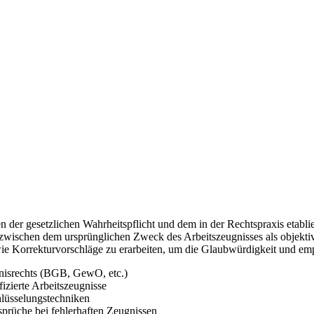
der gesetzlichen Wahrheitspflicht und dem in der Rechtspraxis etablie
z zwischen dem ursprünglichen Zweck des Arbeitszeugnisses als objektiv
e Korrekturvorschläge zu erarbeiten, um die Glaubwürdigkeit und empi
nisrechts (BGB, GewO, etc.)
izierte Arbeitszeugnisse
lüsselungstechniken
prüche bei fehlerhaften Zeugnissen