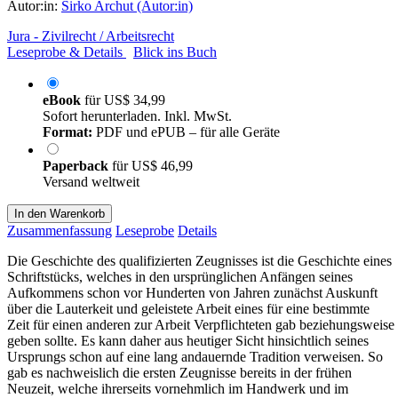
Autor:in:
Sirko Archut (Autor:in)
Jura - Zivilrecht / Arbeitsrecht
Leseprobe & Details
Blick ins Buch
eBook
für
US$ 34,99
Sofort herunterladen. Inkl. MwSt.
Format:
PDF und ePUB – für alle Geräte
Paperback
für
US$ 46,99
Versand weltweit
In den Warenkorb
Zusammenfassung
Leseprobe
Details
Die Geschichte des qualifizierten Zeugnisses ist die Geschichte eines
Schriftstücks, welches in den ursprünglichen Anfängen seines
Aufkommens schon vor Hunderten von Jahren zunächst Auskunft
über die Lauterkeit und geleistete Arbeit eines für eine bestimmte
Zeit für einen anderen zur Arbeit Verpflichteten gab beziehungsweise
geben sollte. Es kann daher aus heutiger Sicht hinsichtlich seines
Ursprungs schon auf eine lang andauernde Tradition verweisen. So
gab es nachweislich die ersten Zeugnisse bereits in der frühen
Neuzeit, welche ihrerseits vornehmlich im Handwerk und im