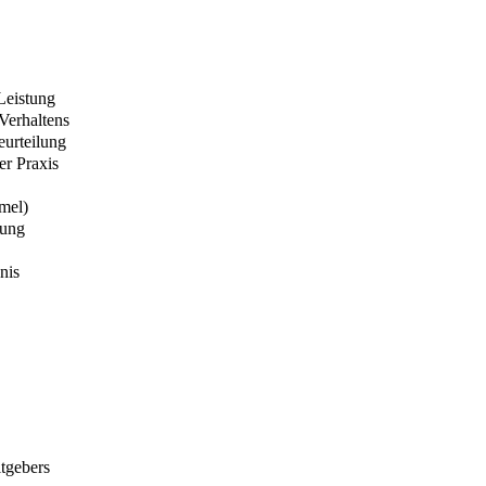
Leistung
Verhaltens
eurteilung
er Praxis
mel)
lung
nis
itgebers