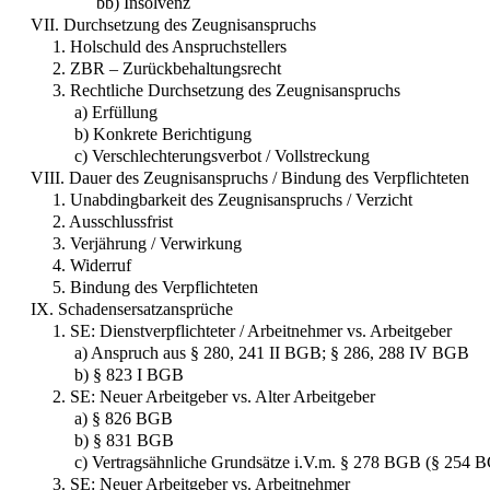
bb) Insolvenz
VII. Durchsetzung des Zeugnisanspruchs
1. Holschuld des Anspruchstellers
2. ZBR – Zurückbehaltungsrecht
3. Rechtliche Durchsetzung des Zeugnisanspruchs
a) Erfüllung
b) Konkrete Berichtigung
c) Verschlechterungsverbot / Vollstreckung
VIII. Dauer des Zeugnisanspruchs / Bindung des Verpflichteten
1. Unabdingbarkeit des Zeugnisanspruchs / Verzicht
2. Ausschlussfrist
3. Verjährung / Verwirkung
4. Widerruf
5. Bindung des Verpflichteten
IX. Schadensersatzansprüche
1. SE: Dienstverpflichteter / Arbeitnehmer vs. Arbeitgeber
a) Anspruch aus § 280, 241 II BGB; § 286, 288 IV BGB
b) § 823 I BGB
2. SE: Neuer Arbeitgeber vs. Alter Arbeitgeber
a) § 826 BGB
b) § 831 BGB
c) Vertragsähnliche Grundsätze i.V.m. § 278 BGB (§ 254 
3. SE: Neuer Arbeitgeber vs. Arbeitnehmer