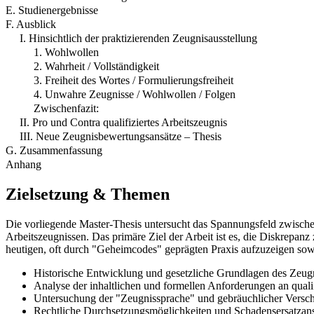
E. Studienergebnisse
F. Ausblick
I. Hinsichtlich der praktizierenden Zeugnisausstellung
1. Wohlwollen
2. Wahrheit / Vollständigkeit
3. Freiheit des Wortes / Formulierungsfreiheit
4. Unwahre Zeugnisse / Wohlwollen / Folgen
Zwischenfazit:
II. Pro und Contra qualifiziertes Arbeitszeugnis
III. Neue Zeugnisbewertungsansätze – Thesis
G. Zusammenfassung
Anhang
Zielsetzung & Themen
Die vorliegende Master-Thesis untersucht das Spannungsfeld zwischen 
Arbeitszeugnissen. Das primäre Ziel der Arbeit ist es, die Diskrepan
heutigen, oft durch "Geheimcodes" geprägten Praxis aufzuzeigen sowi
Historische Entwicklung und gesetzliche Grundlagen des Zeug
Analyse der inhaltlichen und formellen Anforderungen an qualif
Untersuchung der "Zeugnissprache" und gebräuchlicher Versch
Rechtliche Durchsetzungsmöglichkeiten und Schadensersatzans