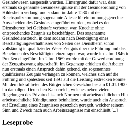
Gesindewesen ausgestellt wurden. Hintergrund dafür war, dass
erstmals so genannte Gesindezeugnisse mit der Gesindeordnung von
Hildesheim verlangt und sodann im Jahre 1530 mit der
Reichspolizeiordnung sogenannte Atteste für ein ordnungsgerechtes
Ausscheiden des Gesindes eingeführt wurden, wobei es den
Dienstherren bei Geldstrafe verboten war, Knechte ohne
entsprechendes Zeugnis zu beschäftigen. Das sogenannte
Gesindedienstbuch, in dem sodann nach Beendigung eines
Beschäftigungsverhältnisses von Seiten des Dienstherrn schon
vollständig in qualifizierter Weise Zeugnis über die Führung und das
Benehmen des Beschäftigten einzutragen war, wurde im Jahre 1846 i
Preußen eingeführt. Im Jahre 1869 wurde mit der Gewerbeordnung
der Zeugniszwang abgeschafft. Im Gegenzug erhielten die Arbeiter
nun erstmals einen Anspruch dahin gehend, ein sogenanntes
qualifiziertes Zeugnis verlangen zu können, welches sich auf die
Führung und spätestens seit 1891 auf die Leistung erstrecken konnte.
Mit dem Inkrafttreten des Bürgerlichen Gesetzbuches am 01.01.1900
im damaligen Deutschen Kaiserreich, welches neben vielen
Regelungen des Privatrechts auch Normen mit arbeitsrechtlichem Hin
arbeitsrechtliche Kündigungen beinhaltete, wurde auch ein Anspruch
auf Erstellung eines Zeugnisses gesetzlich geregelt, welcher seinem
Sinn und Zweck nach auch Arbeitszeugnisse mit einschließt.[...]
Leseprobe