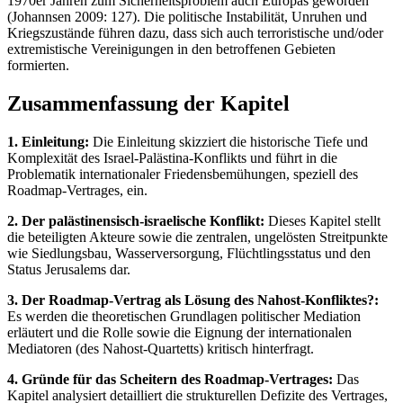
1970er Jahren zum Sicherheitsproblem auch Europas geworden“
(Johannsen 2009: 127). Die politische Instabilität, Unruhen und
Kriegszustände führen dazu, dass sich auch terroristische und/oder
extremistische Vereinigungen in den betroffenen Gebieten
formierten.
Zusammenfassung der Kapitel
1. Einleitung:
Die Einleitung skizziert die historische Tiefe und
Komplexität des Israel-Palästina-Konflikts und führt in die
Problematik internationaler Friedensbemühungen, speziell des
Roadmap-Vertrages, ein.
2. Der palästinensisch-israelische Konflikt:
Dieses Kapitel stellt
die beteiligten Akteure sowie die zentralen, ungelösten Streitpunkte
wie Siedlungsbau, Wasserversorgung, Flüchtlingsstatus und den
Status Jerusalems dar.
3. Der Roadmap-Vertrag als Lösung des Nahost-Konfliktes?:
Es werden die theoretischen Grundlagen politischer Mediation
erläutert und die Rolle sowie die Eignung der internationalen
Mediatoren (des Nahost-Quartetts) kritisch hinterfragt.
4. Gründe für das Scheitern des Roadmap-Vertrages:
Das
Kapitel analysiert detailliert die strukturellen Defizite des Vertrages,