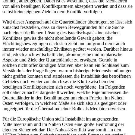
können, aufzugeben. Dabei ist es wesentlich, dass die Mediatoren
von allen beteiligten Konfliktpartnern akzeptiert werden und dass sie
selbst keine eigenen Ziele in dem Konflikt verfolgen.
Wird dieser Anspruch auf die Quartettländer übertragen, so lässt sich
zunächst feststellen, dass zu deren Beweggründen für die Suche
nach einer friedlichen Lösung des israelisch-palästinensischen
Konfliktes gewiss die nicht abreißende Gewalt gehört, die
Flüchtlingsbewegungen nach sich zieht und aufgrund derer auch
immer wieder unschuldige Zivilisten getötet werden. Darüber hinaus
sind jedoch auch wirtschaftliche, ökonomische und militärische
Aspekte und Ziele der Quartettländer zu erwägen. Gerade in
solchen nicht offenkundigen Motiven aber kann ein Schlüssel zum
Verständnis der Frage liegen, warum bisherige Friedensbemühungen
nicht greifen konnten und stattdessen die Instabilität des betroffenen
Gebietes noch weiter zunahm bzw. die Kluft zwischen den
beteiligten Konfliktparteien sich noch vergrößerte. Im Folgenden
soll daher zunächst dargestellt werden, welche Eigeninteressen die
Quartettländer in den Bemühungen um einen Frieden im Nahen
Osten verfolgen, in welchem Maße sie sich also als geeignet oder
ungeeignet für die Übernahme einer Rolle als Mediator erweisen.
Für die Europäische Union stellt Instabilität im angrenzenden
Mittelmeerraum und im Nahen Osten eine große Bedrohung der
eigenen Sicherheit dar. Der Nahost-Konflikt war somit „in den