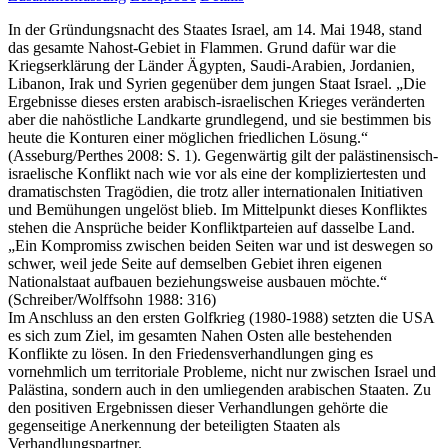
In der Gründungsnacht des Staates Israel, am 14. Mai 1948, stand
das gesamte Nahost-Gebiet in Flammen. Grund dafür war die
Kriegserklärung der Länder Ägypten, Saudi-Arabien, Jordanien,
Libanon, Irak und Syrien gegenüber dem jungen Staat Israel. „Die
Ergebnisse dieses ersten arabisch-israelischen Krieges veränderten
aber die nahöstliche Landkarte grundlegend, und sie bestimmen bis
heute die Konturen einer möglichen friedlichen Lösung.“
(Asseburg/Perthes 2008: S. 1). Gegenwärtig gilt der palästinensisch-
israelische Konflikt nach wie vor als eine der kompliziertesten und
dramatischsten Tragödien, die trotz aller internationalen Initiativen
und Bemühungen ungelöst blieb. Im Mittelpunkt dieses Konfliktes
stehen die Ansprüche beider Konfliktparteien auf dasselbe Land.
„Ein Kompromiss zwischen beiden Seiten war und ist deswegen so
schwer, weil jede Seite auf demselben Gebiet ihren eigenen
Nationalstaat aufbauen beziehungsweise ausbauen möchte.“
(Schreiber/Wolffsohn 1988: 316)
Im Anschluss an den ersten Golfkrieg (1980-1988) setzten die USA
es sich zum Ziel, im gesamten Nahen Osten alle bestehenden
Konflikte zu lösen. In den Friedensverhandlungen ging es
vornehmlich um territoriale Probleme, nicht nur zwischen Israel und
Palästina, sondern auch in den umliegenden arabischen Staaten. Zu
den positiven Ergebnissen dieser Verhandlungen gehörte die
gegenseitige Anerkennung der beteiligten Staaten als
Verhandlungspartner.