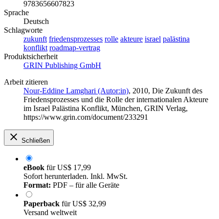
9783656607823
Sprache
Deutsch
Schlagworte
zukunft
friedensprozesses
rolle
akteure
israel
palästina
konflikt
roadmap-vertrag
Produktsicherheit
GRIN Publishing GmbH
Arbeit zitieren
Nour-Eddine Lamghari (Autor:in)
, 2010, Die Zukunft des
Friedensprozesses und die Rolle der internationalen Akteure
im Israel Palästina Konflikt, München, GRIN Verlag,
https://www.grin.com/document/233291
Schließen
eBook
für
US$ 17,99
Sofort herunterladen. Inkl. MwSt.
Format:
PDF – für alle Geräte
Paperback
für
US$ 32,99
Versand weltweit