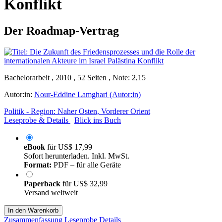
Konflikt
Der Roadmap-Vertrag
Bachelorarbeit , 2010 , 52 Seiten , Note: 2,15
Autor:in:
Nour-Eddine Lamghari (Autor:in)
Politik - Region: Naher Osten, Vorderer Orient
Leseprobe & Details
Blick ins Buch
eBook
für
US$ 17,99
Sofort herunterladen. Inkl. MwSt.
Format:
PDF – für alle Geräte
Paperback
für
US$ 32,99
Versand weltweit
In den Warenkorb
Zusammenfassung
Leseprobe
Details