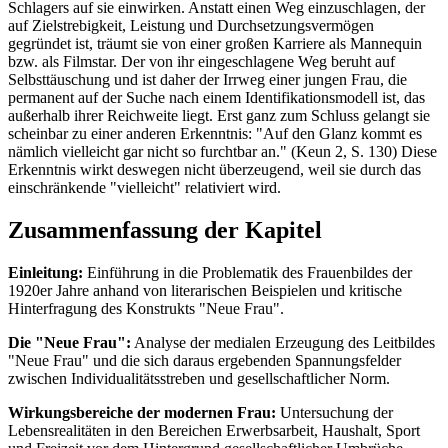
Schlagers auf sie einwirken. Anstatt einen Weg einzuschlagen, der
auf Zielstrebigkeit, Leistung und Durchsetzungsvermögen
gegründet ist, träumt sie von einer großen Karriere als Mannequin
bzw. als Filmstar. Der von ihr eingeschlagene Weg beruht auf
Selbsttäuschung und ist daher der Irrweg einer jungen Frau, die
permanent auf der Suche nach einem Identifikationsmodell ist, das
außerhalb ihrer Reichweite liegt. Erst ganz zum Schluss gelangt sie
scheinbar zu einer anderen Erkenntnis: "Auf den Glanz kommt es
nämlich vielleicht gar nicht so furchtbar an." (Keun 2, S. 130) Diese
Erkenntnis wirkt deswegen nicht überzeugend, weil sie durch das
einschränkende "vielleicht" relativiert wird.
Zusammenfassung der Kapitel
Einleitung:
Einführung in die Problematik des Frauenbildes der
1920er Jahre anhand von literarischen Beispielen und kritische
Hinterfragung des Konstrukts "Neue Frau".
Die "Neue Frau":
Analyse der medialen Erzeugung des Leitbildes
"Neue Frau" und die sich daraus ergebenden Spannungsfelder
zwischen Individualitätsstreben und gesellschaftlicher Norm.
Wirkungsbereiche der modernen Frau:
Untersuchung der
Lebensrealitäten in den Bereichen Erwerbsarbeit, Haushalt, Sport