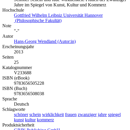
Jahre im Spiegel von Kunst, Kultur und Kommerz
Hochschule
Gottfried Wilhelm Leibniz Universität Hannover
(Philosophische Fakultät)
Note
"-"
Autor
Hans-Georg Wendland (Autor:in)
Erscheinungsjahr
2013
Seiten
25
Katalognummer
V233688
ISBN (eBook)
9783656505228
ISBN (Buch)
9783656508038
Sprache
Deutsch
Schlagworte
schöner
schein
wirklichkeit
frauen
zwanziger
jahre
spiegel
kunst
kultur
kommerz
Produktsicherheit