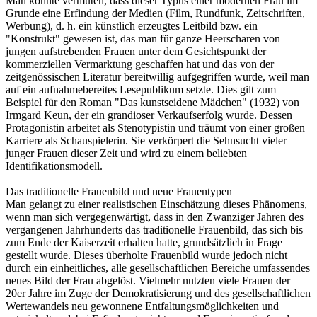
Man könnte vermuten, dass dieser Typus einer modernen Frau im
Grunde eine Erfindung der Medien (Film, Rundfunk, Zeitschriften,
Werbung), d. h. ein künstlich erzeugtes Leitbild bzw. ein
"Konstrukt" gewesen ist, das man für ganze Heerscharen von
jungen aufstrebenden Frauen unter dem Gesichtspunkt der
kommerziellen Vermarktung geschaffen hat und das von der
zeitgenössischen Literatur bereitwillig aufgegriffen wurde, weil man
auf ein aufnahmebereites Lesepublikum setzte. Dies gilt zum
Beispiel für den Roman "Das kunstseidene Mädchen" (1932) von
Irmgard Keun, der ein grandioser Verkaufserfolg wurde. Dessen
Protagonistin arbeitet als Stenotypistin und träumt von einer großen
Karriere als Schauspielerin. Sie verkörpert die Sehnsucht vieler
junger Frauen dieser Zeit und wird zu einem beliebten
Identifikationsmodell.
Das traditionelle Frauenbild und neue Frauentypen
Man gelangt zu einer realistischen Einschätzung dieses Phänomens,
wenn man sich vergegenwärtigt, dass in den Zwanziger Jahren des
vergangenen Jahrhunderts das traditionelle Frauenbild, das sich bis
zum Ende der Kaiserzeit erhalten hatte, grundsätzlich in Frage
gestellt wurde. Dieses überholte Frauenbild wurde jedoch nicht
durch ein einheitliches, alle gesellschaftlichen Bereiche umfassendes
neues Bild der Frau abgelöst. Vielmehr nutzten viele Frauen der
20er Jahre im Zuge der Demokratisierung und des gesellschaftlichen
Wertewandels neu gewonnene Entfaltungsmöglichkeiten und