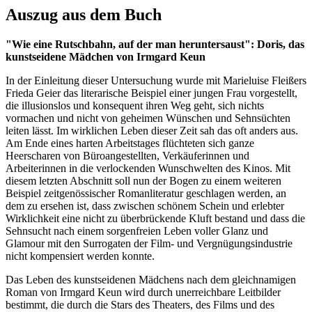
Auszug aus dem Buch
"Wie eine Rutschbahn, auf der man heruntersaust": Doris, das
kunstseidene Mädchen von Irmgard Keun
In der Einleitung dieser Untersuchung wurde mit Marieluise Fleißers
Frieda Geier das literarische Beispiel einer jungen Frau vorgestellt,
die illusionslos und konsequent ihren Weg geht, sich nichts
vormachen und nicht von geheimen Wünschen und Sehnsüchten
leiten lässt. Im wirklichen Leben dieser Zeit sah das oft anders aus.
Am Ende eines harten Arbeitstages flüchteten sich ganze
Heerscharen von Büroangestellten, Verkäuferinnen und
Arbeiterinnen in die verlockenden Wunschwelten des Kinos. Mit
diesem letzten Abschnitt soll nun der Bogen zu einem weiteren
Beispiel zeitgenössischer Romanliteratur geschlagen werden, an
dem zu ersehen ist, dass zwischen schönem Schein und erlebter
Wirklichkeit eine nicht zu überbrückende Kluft bestand und dass die
Sehnsucht nach einem sorgenfreien Leben voller Glanz und
Glamour mit den Surrogaten der Film- und Vergnügungsindustrie
nicht kompensiert werden konnte.
Das Leben des kunstseidenen Mädchens nach dem gleichnamigen
Roman von Irmgard Keun wird durch unerreichbare Leitbilder
bestimmt, die durch die Stars des Theaters, des Films und des