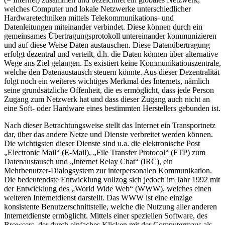
welches Computer und lokale Netzwerke unterschiedlicher
Hardwaretechniken mittels Telekommunikations- und
Datenleitungen miteinander verbindet. Diese können durch ein
gemeinsames Übertragungsprotokoll untereinander kommunizieren
und auf diese Weise Daten austauschen. Diese Datenübertragung
erfolgt dezentral und verteilt, d.h. die Daten können über alternative
Wege ans Ziel gelangen. Es existiert keine Kommunikationszentrale,
welche den Datenaustausch steuern könnte. Aus dieser Dezentralität
folgt noch ein weiteres wichtiges Merkmal des Internets, nämlich
seine grundsätzliche Offenheit, die es ermöglicht, dass jede Person
Zugang zum Netzwerk hat und dass dieser Zugang auch nicht an
eine Soft- oder Hardware eines bestimmten Herstellers gebunden ist.
Nach dieser Betrachtungsweise stellt das Internet ein Transportnetz
dar, über das andere Netze und Dienste verbreitet werden können.
Die wichtigsten dieser Dienste sind u.a. die elektronische Post
„Electronic Mail“ (E-Mail), „File Transfer Protocol“ (FTP) zum
Datenaustausch und „Internet Relay Chat“ (IRC), ein
Mehrbenutzer-Dialogsystem zur interpersonalen Kommunikation.
Die bedeutendste Entwicklung vollzog sich jedoch im Jahr 1992 mit
der Entwicklung des „World Wide Web“ (WWW), welches einen
weiteren Internetdienst darstellt. Das WWW ist eine einzige
konsistente Benutzerschnittstelle, welche die Nutzung aller anderen
Internetdienste ermöglicht. Mittels einer speziellen Software, des
Browsers, der durch einfaches Klicken mit der Computermaus als