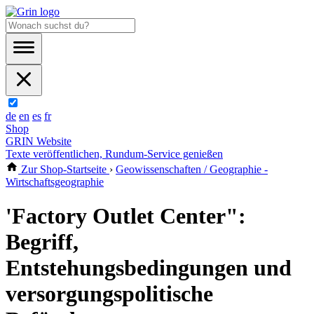
de
en
es
fr
Shop
GRIN Website
Texte veröffentlichen, Rundum-Service genießen
Zur Shop-Startseite
›
Geowissenschaften / Geographie -
Wirtschaftsgeographie
'Factory Outlet Center":
Begriff,
Entstehungsbedingungen und
versorgungspolitische