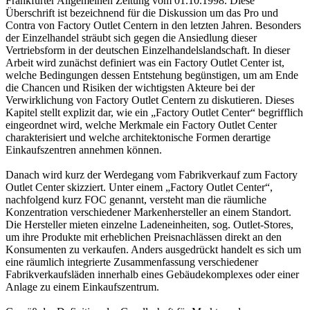
Frankfurter Allgemeinen Zeitung vom 01.10.1998. Diese
Überschrift ist bezeichnend für die Diskussion um das Pro und
Contra von Factory Outlet Centern in den letzten Jahren. Besonders
der Einzelhandel sträubt sich gegen die Ansiedlung dieser
Vertriebsform in der deutschen Einzelhandelslandschaft. In dieser
Arbeit wird zunächst definiert was ein Factory Outlet Center ist,
welche Bedingungen dessen Entstehung begünstigen, um am Ende
die Chancen und Risiken der wichtigsten Akteure bei der
Verwirklichung von Factory Outlet Centern zu diskutieren. Dieses
Kapitel stellt explizit dar, wie ein „Factory Outlet Center“ begrifflich
eingeordnet wird, welche Merkmale ein Factory Outlet Center
charakterisiert und welche architektonische Formen derartige
Einkaufszentren annehmen können.
Danach wird kurz der Werdegang vom Fabrikverkauf zum Factory
Outlet Center skizziert. Unter einem „Factory Outlet Center“,
nachfolgend kurz FOC genannt, versteht man die räumliche
Konzentration verschiedener Markenhersteller an einem Standort.
Die Hersteller mieten einzelne Ladeneinheiten, sog. Outlet-Stores,
um ihre Produkte mit erheblichen Preisnachlässen direkt an den
Konsumenten zu verkaufen. Anders ausgedrückt handelt es sich um
eine räumlich integrierte Zusammenfassung verschiedener
Fabrikverkaufsläden innerhalb eines Gebäudekomplexes oder einer
Anlage zu einem Einkaufszentrum.