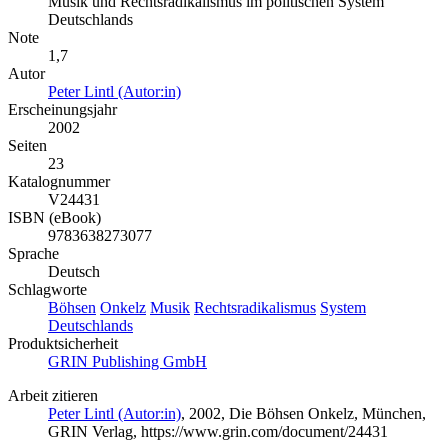
Musik und Rechtsradikalismus im politischen System
Deutschlands
Note
1,7
Autor
Peter Lintl (Autor:in)
Erscheinungsjahr
2002
Seiten
23
Katalognummer
V24431
ISBN (eBook)
9783638273077
Sprache
Deutsch
Schlagworte
Böhsen
Onkelz
Musik
Rechtsradikalismus
System
Deutschlands
Produktsicherheit
GRIN Publishing GmbH
Arbeit zitieren
Peter Lintl (Autor:in)
, 2002, Die Böhsen Onkelz, München,
GRIN Verlag, https://www.grin.com/document/24431