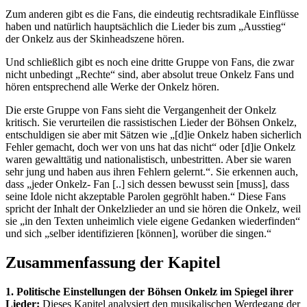
Zum anderen gibt es die Fans, die eindeutig rechtsradikale Einflüsse
haben und natürlich hauptsächlich die Lieder bis zum „Ausstieg“
der Onkelz aus der Skinheadszene hören.
Und schließlich gibt es noch eine dritte Gruppe von Fans, die zwar
nicht unbedingt „Rechte“ sind, aber absolut treue Onkelz Fans und
hören entsprechend alle Werke der Onkelz hören.
Die erste Gruppe von Fans sieht die Vergangenheit der Onkelz
kritisch. Sie verurteilen die rassistischen Lieder der Böhsen Onkelz,
entschuldigen sie aber mit Sätzen wie „[d]ie Onkelz haben sicherlich
Fehler gemacht, doch wer von uns hat das nicht“ oder [d]ie Onkelz
waren gewalttätig und nationalistisch, unbestritten. Aber sie waren
sehr jung und haben aus ihren Fehlern gelernt.“. Sie erkennen auch,
dass „jeder Onkelz- Fan [..] sich dessen bewusst sein [muss], dass
seine Idole nicht akzeptable Parolen gegröhlt haben.“ Diese Fans
spricht der Inhalt der Onkelzlieder an und sie hören die Onkelz, weil
sie „in den Texten unheimlich viele eigene Gedanken wiederfinden“
und sich „selber identifizieren [können], worüber die singen.“
Zusammenfassung der Kapitel
1. Politische Einstellungen der Böhsen Onkelz im Spiegel ihrer
Lieder:
Dieses Kapitel analysiert den musikalischen Werdegang der