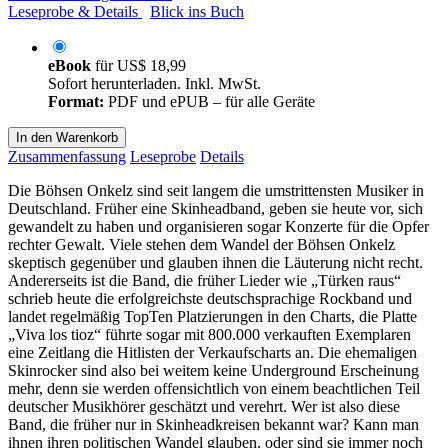
Leseprobe & Details
Blick ins Buch
eBook
für
US$ 18,99
Sofort herunterladen. Inkl. MwSt.
Format:
PDF und ePUB – für alle Geräte
In den Warenkorb
Zusammenfassung
Leseprobe
Details
Die Böhsen Onkelz sind seit langem die umstrittensten Musiker in
Deutschland. Früher eine Skinheadband, geben sie heute vor, sich
gewandelt zu haben und organisieren sogar Konzerte für die Opfer
rechter Gewalt. Viele stehen dem Wandel der Böhsen Onkelz
skeptisch gegenüber und glauben ihnen die Läuterung nicht recht.
Andererseits ist die Band, die früher Lieder wie „Türken raus“
schrieb heute die erfolgreichste deutschsprachige Rockband und
landet regelmäßig TopTen Platzierungen in den Charts, die Platte
„Viva los tioz“ führte sogar mit 800.000 verkauften Exemplaren
eine Zeitlang die Hitlisten der Verkaufscharts an. Die ehemaligen
Skinrocker sind also bei weitem keine Underground Erscheinung
mehr, denn sie werden offensichtlich von einem beachtlichen Teil
deutscher Musikhörer geschätzt und verehrt. Wer ist also diese
Band, die früher nur in Skinheadkreisen bekannt war? Kann man
ihnen ihren politischen Wandel glauben, oder sind sie immer noch