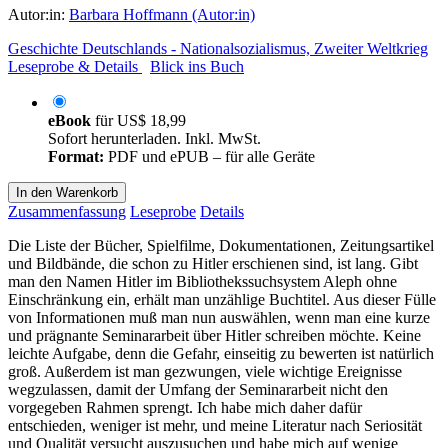
Autor:in:
Barbara Hoffmann (Autor:in)
Geschichte Deutschlands - Nationalsozialismus, Zweiter Weltkrieg
Leseprobe & Details
Blick ins Buch
eBook
für
US$ 18,99
Sofort herunterladen. Inkl. MwSt.
Format:
PDF und ePUB – für alle Geräte
In den Warenkorb
Zusammenfassung
Leseprobe
Details
Die Liste der Bücher, Spielfilme, Dokumentationen, Zeitungsartikel
und Bildbände, die schon zu Hitler erschienen sind, ist lang. Gibt
man den Namen Hitler im Bibliothekssuchsystem Aleph ohne
Einschränkung ein, erhält man unzählige Buchtitel. Aus dieser Fülle
von Informationen muß man nun auswählen, wenn man eine kurze
und prägnante Seminararbeit über Hitler schreiben möchte. Keine
leichte Aufgabe, denn die Gefahr, einseitig zu bewerten ist natürlich
groß. Außerdem ist man gezwungen, viele wichtige Ereignisse
wegzulassen, damit der Umfang der Seminararbeit nicht den
vorgegeben Rahmen sprengt. Ich habe mich daher dafür
entschieden, weniger ist mehr, und meine Literatur nach Seriosität
und Qualität versucht auszusuchen und habe mich auf wenige