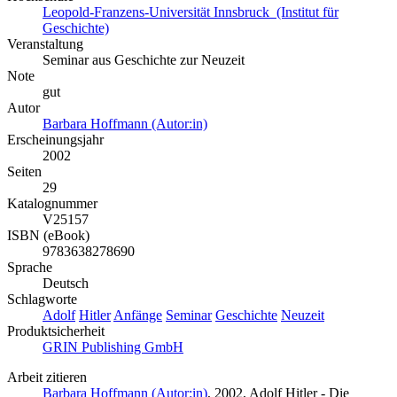
Leopold-Franzens-Universität Innsbruck (Institut für
Geschichte)
Veranstaltung
Seminar aus Geschichte zur Neuzeit
Note
gut
Autor
Barbara Hoffmann (Autor:in)
Erscheinungsjahr
2002
Seiten
29
Katalognummer
V25157
ISBN (eBook)
9783638278690
Sprache
Deutsch
Schlagworte
Adolf
Hitler
Anfänge
Seminar
Geschichte
Neuzeit
Produktsicherheit
GRIN Publishing GmbH
Arbeit zitieren
Barbara Hoffmann (Autor:in)
, 2002, Adolf Hitler - Die