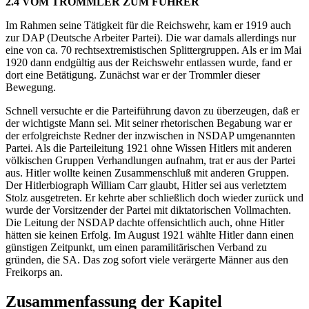
2.4 VOM TROMMLER ZUM FÜHRER
Im Rahmen seine Tätigkeit für die Reichswehr, kam er 1919 auch
zur DAP (Deutsche Arbeiter Partei). Die war damals allerdings nur
eine von ca. 70 rechtsextremistischen Splittergruppen. Als er im Mai
1920 dann endgültig aus der Reichswehr entlassen wurde, fand er
dort eine Betätigung. Zunächst war er der Trommler dieser
Bewegung.
Schnell versuchte er die Parteiführung davon zu überzeugen, daß er
der wichtigste Mann sei. Mit seiner rhetorischen Begabung war er
der erfolgreichste Redner der inzwischen in NSDAP umgenannten
Partei. Als die Parteileitung 1921 ohne Wissen Hitlers mit anderen
völkischen Gruppen Verhandlungen aufnahm, trat er aus der Partei
aus. Hitler wollte keinen Zusammenschluß mit anderen Gruppen.
Der Hitlerbiograph William Carr glaubt, Hitler sei aus verletztem
Stolz ausgetreten. Er kehrte aber schließlich doch wieder zurück und
wurde der Vorsitzender der Partei mit diktatorischen Vollmachten.
Die Leitung der NSDAP dachte offensichtlich auch, ohne Hitler
hätten sie keinen Erfolg. Im August 1921 wählte Hitler dann einen
günstigen Zeitpunkt, um einen paramilitärischen Verband zu
gründen, die SA. Das zog sofort viele verärgerte Männer aus den
Freikorps an.
Zusammenfassung der Kapitel