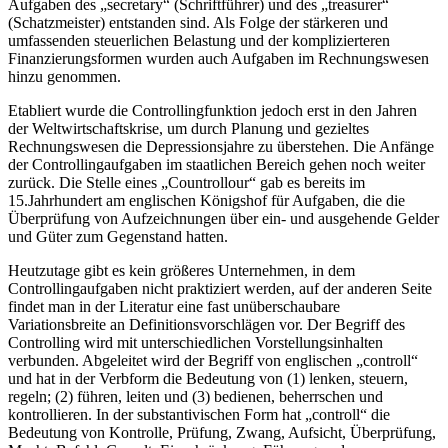
Aufgaben des „secretary“ (Schriftführer) und des „treasurer“
(Schatzmeister) entstanden sind. Als Folge der stärkeren und
umfassenden steuerlichen Belastung und der komplizierteren
Finanzierungsformen wurden auch Aufgaben im Rechnungswesen
hinzu genommen.
Etabliert wurde die Controllingfunktion jedoch erst in den Jahren
der Weltwirtschaftskrise, um durch Planung und gezieltes
Rechnungswesen die Depressionsjahre zu überstehen. Die Anfänge
der Controllingaufgaben im staatlichen Bereich gehen noch weiter
zurück. Die Stelle eines „Countrollour“ gab es bereits im
15.Jahrhundert am englischen Königshof für Aufgaben, die die
Überprüfung von Aufzeichnungen über ein- und ausgehende Gelder
und Güter zum Gegenstand hatten.
Heutzutage gibt es kein größeres Unternehmen, in dem
Controllingaufgaben nicht praktiziert werden, auf der anderen Seite
findet man in der Literatur eine fast unüberschaubare
Variationsbreite an Definitionsvorschlägen vor. Der Begriff des
Controlling wird mit unterschiedlichen Vorstellungsinhalten
verbunden. Abgeleitet wird der Begriff von englischen „controll“
und hat in der Verbform die Bedeutung von (1) lenken, steuern,
regeln; (2) führen, leiten und (3) bedienen, beherrschen und
kontrollieren. In der substantivischen Form hat „controll“ die
Bedeutung von Kontrolle, Prüfung, Zwang, Aufsicht, Überprüfung,