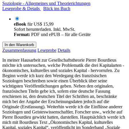
Soziologie - Allgemeines und Theorierichtungen
Leseprobe & Details
Blick ins Buch
eBook
für
US$ 15,99
Sofort herunterladen. Inkl. MwSt.
Format:
PDF und ePUB – für alle Geräte
In den Warenkorb
Zusammenfassung
Leseprobe
Details
In meiner Hausarbeit zur Gesellschaftstheorie Pierre Bourdieus
möchte ich untersuchen, welche Problematik die drei Kapitalarten -
ökonomisches, kulturelles und soziales Kapital - hervorrufen. Zu
Beginn werde ich kurz den Werdegang des französischen
Soziologen beschreiben sowie einen Überblick über seine
wichtigsten Veröffentlichungen geben. Neben den originalen,
französischen Titeln gebe ich, sofern eine deutsche Fassung
erschienen ist, den deutschen Titel der Schriften an, beschränke
mich bei der Angabe der Erscheinungsdaten jedoch auf die
Originale (Erstfassung). Weiterhin werde ich die Einflüsse anderer
Soziologen und Geisteswissenschaftler, Forscher usw., welche auf
Pierre Bourdieu gewirkt hatten, darstellen. Hauptsächlich werde ich
mich mit Bourdieus Text „Ökonomisches Kapital, kulturelles
Kapital, soziales Kapital“, veröffentlicht im Sonderband „Soziale