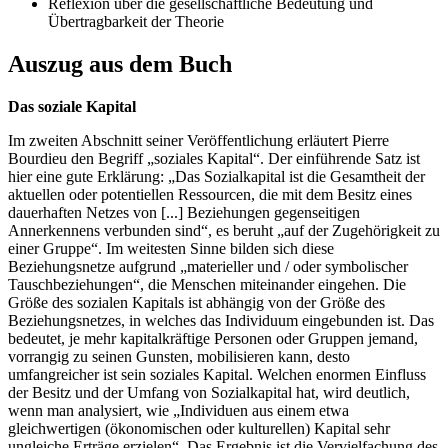
Reflexion über die gesellschaftliche Bedeutung und
Übertragbarkeit der Theorie
Auszug aus dem Buch
Das soziale Kapital
Im zweiten Abschnitt seiner Veröffentlichung erläutert Pierre
Bourdieu den Begriff „soziales Kapital“. Der einführende Satz ist
hier eine gute Erklärung: „Das Sozialkapital ist die Gesamtheit der
aktuellen oder potentiellen Ressourcen, die mit dem Besitz eines
dauerhaften Netzes von [...] Beziehungen gegenseitigen
Annerkennens verbunden sind“, es beruht „auf der Zugehörigkeit zu
einer Gruppe“. Im weitesten Sinne bilden sich diese
Beziehungsnetze aufgrund „materieller und / oder symbolischer
Tauschbeziehungen“, die Menschen miteinander eingehen. Die
Größe des sozialen Kapitals ist abhängig von der Größe des
Beziehungsnetzes, in welches das Individuum eingebunden ist. Das
bedeutet, je mehr kapitalkräftige Personen oder Gruppen jemand,
vorrangig zu seinen Gunsten, mobilisieren kann, desto
umfangreicher ist sein soziales Kapital. Welchen enormen Einfluss
der Besitz und der Umfang von Sozialkapital hat, wird deutlich,
wenn man analysiert, wie „Individuen aus einem etwa
gleichwertigen (ökonomischen oder kulturellen) Kapital sehr
ungleiche Erträge erzielen“. Das Ergebnis ist die Vervielfachung des