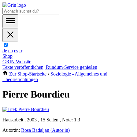
de
en
es
fr
Shop
GRIN Website
Texte veröffentlichen, Rundum-Service genießen
Zur Shop-Startseite
›
Soziologie - Allgemeines und
Theorierichtungen
Pierre Bourdieu
Hausarbeit , 2003 , 15 Seiten , Note: 1,3
Autor:in:
Rosa Badaljan (Autor:in)